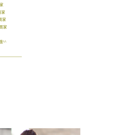
功／繳費後需取消欲退款等相關疑問，請聯繫「AFTEE先享後
-11取貨
家
援中心」
https://netprotections.freshdesk.com/support/home
0，滿NT$1,800(含以上)免運費
買家
項】
買家
恩沛科技股份有限公司提供之「AFTEE先享後付」服務完成之
的買家
依本服務之必要範圍內提供個人資料，並將交易相關給付款項請
20，滿NT$3,000(含以上)免運費
讓予恩沛科技股份有限公司。
個人資料處理事宜，請瀏覽以下網址：
^^
ee.tw/terms/#terms3
年的使用者請事先徵得法定代理人或監護人之同意方可使用
------------------
E先享後付」，若未經同意申辦者引起之損失，本公司不負相關責
AFTEE先享後付」時，將依據個別帳號之用戶狀況，依本公司
核予不同之上限額度；若仍有額度不足之情形，本公司將視審查
用戶進行身份認證。
一人註冊多個帳號或使用他人資訊註冊。若發現惡意使用之情
科技股份有限公司將有權停止該用戶之使用額度並採取法律行