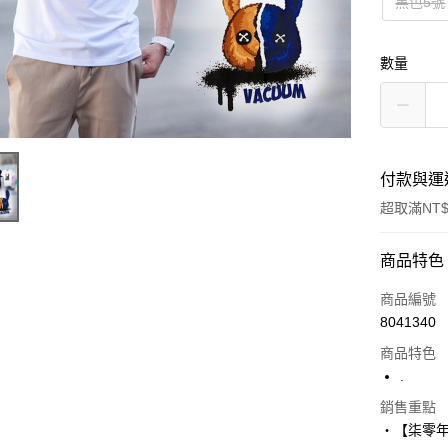
黑色5號
數量
付款與運
超取滿NT$
付款方式
商品特色
信用卡一
商品編號
8041340
超商取貨
商品特色
LINE Pay
.
Apple Pay
銷售重點
‧【柒零
街口支付