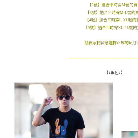
是否繳費成
先付款後7
【2號】適合平時穿M號的買
付客戶支
每筆NT$8
【3號】適合平時穿M-L號的
【注意事
【4號】適合平時穿L-XL號的
宅配
１．透過由
【5號】適合平時穿XL-2L號
交易，需
每筆NT$1
求債權轉
２．關於
請買家們留意選擇正確的尺寸哦
https://aft
３．未成
--------------------------------------------------------
「AFTE
任。
４．使用「
【↓黑色↓】
即時審查
結果請求
５．嚴禁
形，恩沛
動。