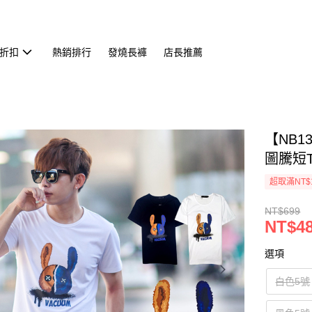
折扣
熱銷排行
發燒長褲
店長推薦
【NB1
圖騰短TE
超取滿NT$
NT$699
NT$4
選項
白色5號