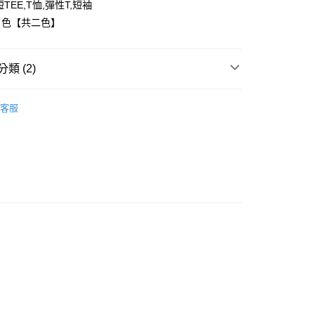
TEE,T恤,彈性T,短袖
白色【共二色】
y
類 (2)
享後付
FTEE先享後付」】
客服
推薦
先享後付是「在收到商品之後才付款」的支付方式。 讓您購物簡單
心！
：不需註冊會員、不需綁卡、不需儲值。
：只要手機號碼，簡訊認證，即可結帳。
：先確認商品／服務後，再付款。
取貨
EE先享後付」結帳流程】
0，滿NT$1,800(含以上)免運費
方式選擇「AFTEE先享後付」後，將跳轉至「AFTEE先享後
頁面，進行簡訊認證並確認金額後，即可完成結帳。
全家取貨
成立數日內，您將收到繳費通知簡訊。
費通知簡訊後14天內，點擊此簡訊中的連結，可透過四大超商
0，滿NT$1,800(含以上)免運費
網路銀行／等多元方式進行付款，方視為交易完成。
：結帳手續完成當下不需立刻繳費，但若您需要取消訂單，請聯
取貨
的店家。未經商家同意取消之訂單仍視為有效，需透過AFTEE
】
繳納相關費用。
0，滿NT$1,800(含以上)免運費
否成功請以「AFTEE先享後付 」之結帳頁面顯示為準，若有關於