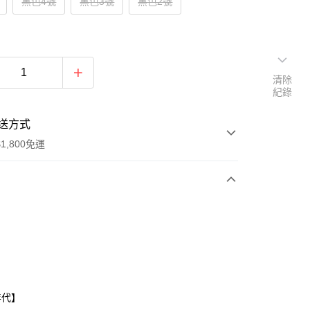
黑色4號
黑色3號
黑色2號
清除
紀錄
送方式
1,800免運
次付款
付款
年代】