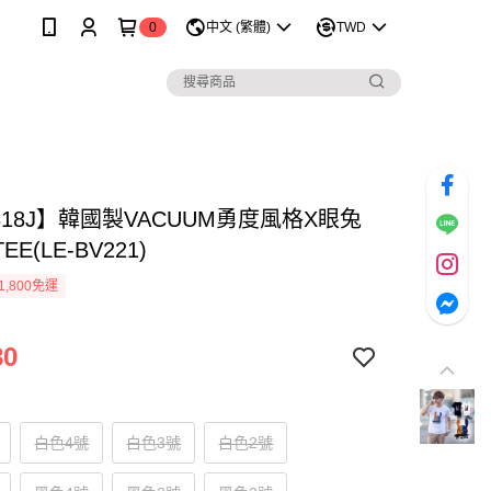
0
中文 (繁體)
TWD
318J】韓國製VACUUM勇度風格X眼兔
E(LE-BV221)
1,800免運
80
白色4號
白色3號
白色2號