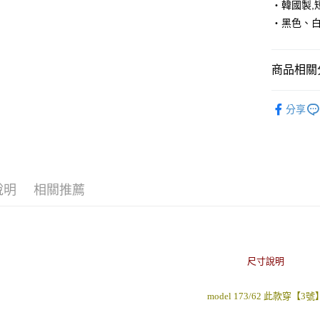
‧韓國製,短
‧黑色、
悠遊付
Google Pa
商品相關分
AFTEE先
相關說明
■ 短 袖 ║
【關於「A
分享
ATM付款
人氣商品
AFTEE
便利好安
１．簡單
２．便利
運送方式
３．安心
說明
相關推薦
全家付款
【「AFT
每筆NT$8
１．於結帳
付」結帳
先付款後
２．訂單
３．收到繳
每筆NT$8
尺寸說明
／ATM／
※ 請注意
7-11付款
絡購買商品
model 173/62 此款穿【3號
先享後付
每筆NT$8
※ 交易是