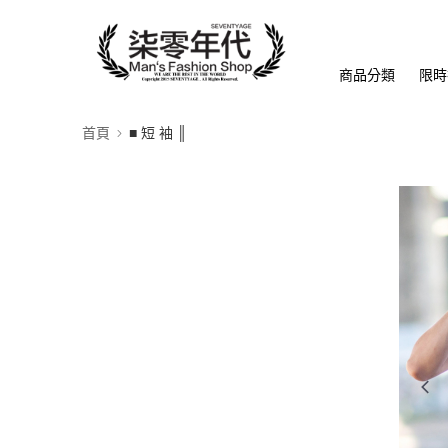
商品分類
限時
首頁
■ 短 袖 ║