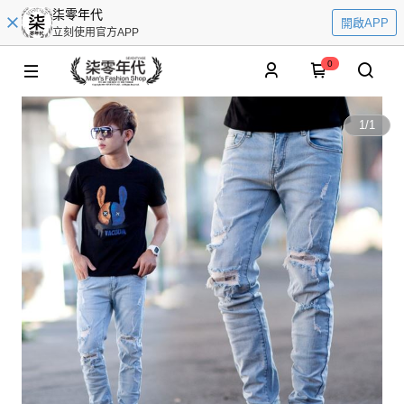
柒零年代
開啟APP
立刻使用官方APP
0
1
/
1