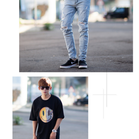
２．訂單成立數日內，您將收到繳費通知簡訊。
每筆NT$80，滿NT$1,800(含以上)免運費
３．收到繳費通知簡訊後14天內，點擊此簡訊中的連結，可透過四大超商／
ATM／網路銀行／等多元方式進行付款，方視為交易完成。
7-11付款取貨
※ 請注意：結帳手續完成當下不需立刻繳費，但若您需要取消訂單，請聯絡
每筆NT$80，滿NT$1,800(含以上)免運費
購買商品的店家。未經商家同意取消之訂單仍視為有效，需透過AFTEE先享
後付繳納相關費用。
先付款後7-11取貨
※ 交易是否成功請以「AFTEE先享後付 」之結帳頁面顯示為準，若有關於
是否繳費成功／繳費後需取消欲退款等相關疑問，請聯繫「AFTEE先享後付
每筆NT$80，滿NT$1,800(含以上)免運費
客戶支援中心」
https://netprotections.freshdesk.com/support/home
宅配
【注意事項】
１．透過由恩沛科技股份有限公司提供之「AFTEE先享後付」服務完成之交
每筆NT$120，滿NT$3,000(含以上)免運費
易，需依本服務之必要範圍內提供個人資料，並將交易相關給付款項請求債
權轉讓予恩沛科技股份有限公司。
２．關於個人資料處理事宜，請瀏覽以下網址：
https://aftee.tw/terms/#terms3
３．未成年的使用者請事先徵得法定代理人或監護人之同意方可使用
「AFTEE先享後付」，若未經同意申辦者引起之損失，本公司不負相關責
任。
４．使用「AFTEE先享後付」時，將依據個別帳號之用戶狀況，依本公司即
時審查核予不同之上限額度；若仍有額度不足之情形，本公司將視審查結果
請求用戶進行身份認證。
５．嚴禁一人註冊多個帳號或使用他人資訊註冊。若發現惡意使用之情形，
恩沛科技股份有限公司將有權停止該用戶之使用額度並採取法律行動。