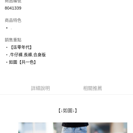
商品編號
超商取貨付款
8041339
LINE Pay
商品特色
Apple Pay
.
街口支付
銷售重點
‧【柒零年代】
悠遊付
‧,牛仔褲,長褲,合身版
Google Pay
‧如圖【共一色】
AFTEE先享後付
相關說明
【關於「AFTEE先享後付」】
詳細說明
相關推薦
ATM付款
AFTEE先享後付是「在收到商品之後才付款」的支付方式。 讓您購物簡單
便利好安心！
１．簡單：不需註冊會員、不需綁卡、不需儲值。
運送方式
２．便利：只要手機號碼，簡訊認證，即可結帳。
【↓如圖↓】
３．安心：先確認商品／服務後，再付款。
全家付款取貨
每筆NT$80，滿NT$1,800(含以上)免運費
【「AFTEE先享後付」結帳流程】
１．於結帳方式選擇「AFTEE先享後付」後，將跳轉至「AFTEE先享後付」
先付款後全家取貨
結帳頁面，進行簡訊認證並確認金額後，即可完成結帳。