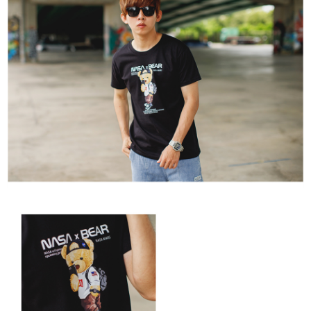
２．訂單成立數日內，您將收到繳費通知簡訊。
每筆NT$80，滿NT$1,800(含以上)免運費
３．收到繳費通知簡訊後14天內，點擊此簡訊中的連結，可透過四大超商／
ATM／網路銀行／等多元方式進行付款，方視為交易完成。
7-11付款取貨
※ 請注意：結帳手續完成當下不需立刻繳費，但若您需要取消訂單，請聯絡
每筆NT$80，滿NT$1,800(含以上)免運費
購買商品的店家。未經商家同意取消之訂單仍視為有效，需透過AFTEE先享
後付繳納相關費用。
先付款後7-11取貨
※ 交易是否成功請以「AFTEE先享後付 」之結帳頁面顯示為準，若有關於
是否繳費成功／繳費後需取消欲退款等相關疑問，請聯繫「AFTEE先享後付
每筆NT$80，滿NT$1,800(含以上)免運費
客戶支援中心」
https://netprotections.freshdesk.com/support/home
宅配
【注意事項】
１．透過由恩沛科技股份有限公司提供之「AFTEE先享後付」服務完成之交
每筆NT$120，滿NT$3,000(含以上)免運費
易，需依本服務之必要範圍內提供個人資料，並將交易相關給付款項請求債
權轉讓予恩沛科技股份有限公司。
２．關於個人資料處理事宜，請瀏覽以下網址：
https://aftee.tw/terms/#terms3
３．未成年的使用者請事先徵得法定代理人或監護人之同意方可使用
「AFTEE先享後付」，若未經同意申辦者引起之損失，本公司不負相關責
任。
４．使用「AFTEE先享後付」時，將依據個別帳號之用戶狀況，依本公司即
時審查核予不同之上限額度；若仍有額度不足之情形，本公司將視審查結果
請求用戶進行身份認證。
５．嚴禁一人註冊多個帳號或使用他人資訊註冊。若發現惡意使用之情形，
恩沛科技股份有限公司將有權停止該用戶之使用額度並採取法律行動。