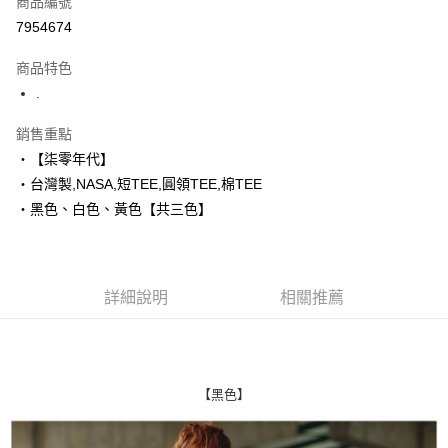
商品編號
超商取貨付款
7954674
LINE Pay
商品特色
Apple Pay
.
街口支付
銷售重點
‧【柒零年代】
悠遊付
‧台灣製,NASA,短TEE,圓領TEE,棉TEE
Google Pay
‧黑色、白色、黃色【共三色】
AFTEE先享後付
相關說明
【關於「AFTEE先享後付」】
詳細說明
相關推薦
ATM付款
AFTEE先享後付是「在收到商品之後才付款」的支付方式。 讓您購物簡單
便利好安心！
１．簡單：不需註冊會員、不需綁卡、不需儲值。
運送方式
２．便利：只要手機號碼，簡訊認證，即可結帳。
３．安心：先確認商品／服務後，再付款。
全家付款取貨
【黑色】
每筆NT$80，滿NT$1,800(含以上)免運費
【「AFTEE先享後付」結帳流程】
１．於結帳方式選擇「AFTEE先享後付」後，將跳轉至「AFTEE先享後付」
先付款後全家取貨
結帳頁面，進行簡訊認證並確認金額後，即可完成結帳。