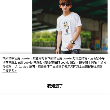
本網站中使用 cookie，欲查詢有關本網站使用 cookie 方式之詳情，及若您不希
望在電腦上使用 cookie 時應如何變更電腦的 cookie 設定，請參閱本網站「
隱私
權條款
」之 Cookie 聲明。您繼續使用本網站即表示您同意本公司得按本網站使
用條款之 Cookie 聲明使用 cookie。
了解更多 >
我知道了