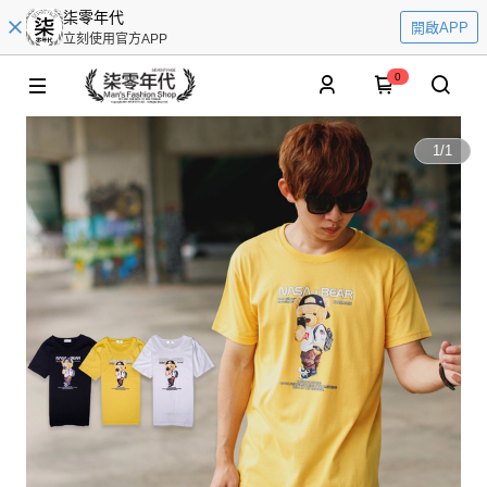
柒零年代
開啟APP
立刻使用官方APP
0
1
/
1