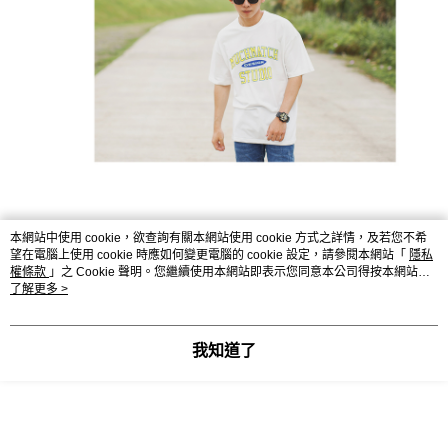
本網站中使用 cookie，欲查詢有關本網站使用 cookie 方式之詳情，及若您不希
望在電腦上使用 cookie 時應如何變更電腦的 cookie 設定，請參閱本網站「
隱私
權條款
」之 Cookie 聲明。您繼續使用本網站即表示您同意本公司得按本網站使
用條款之 Cookie 聲明使用 cookie。
了解更多 >
我知道了