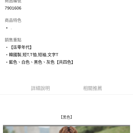
商品編號
超商取貨付款
7901606
LINE Pay
商品特色
Apple Pay
.
街口支付
銷售重點
‧【柒零年代】
悠遊付
‧韓國製,短T,T恤,短袖,文字T
Google Pay
‧藍色、白色、黑色、灰色【共四色】
AFTEE先享後付
相關說明
【關於「AFTEE先享後付」】
詳細說明
相關推薦
ATM付款
AFTEE先享後付是「在收到商品之後才付款」的支付方式。 讓您購物簡單
便利好安心！
１．簡單：不需註冊會員、不需綁卡、不需儲值。
運送方式
２．便利：只要手機號碼，簡訊認證，即可結帳。
３．安心：先確認商品／服務後，再付款。
全家付款取貨
【黑色】
每筆NT$80，滿NT$1,800(含以上)免運費
【「AFTEE先享後付」結帳流程】
１．於結帳方式選擇「AFTEE先享後付」後，將跳轉至「AFTEE先享後付」
先付款後全家取貨
結帳頁面，進行簡訊認證並確認金額後，即可完成結帳。