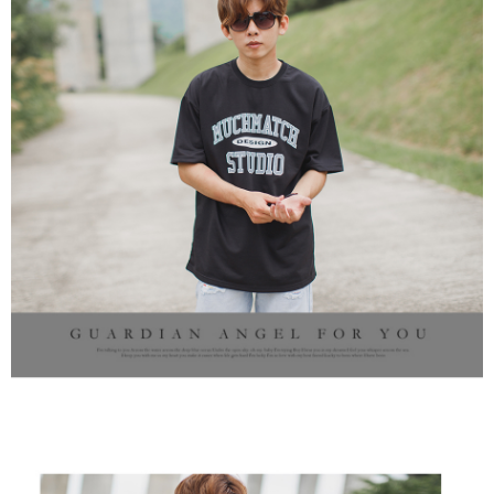
２．訂單成立數日內，您將收到繳費通知簡訊。
每筆NT$80，滿NT$1,800(含以上)免運費
３．收到繳費通知簡訊後14天內，點擊此簡訊中的連結，可透過四大超商／
ATM／網路銀行／等多元方式進行付款，方視為交易完成。
7-11付款取貨
※ 請注意：結帳手續完成當下不需立刻繳費，但若您需要取消訂單，請聯絡
每筆NT$80，滿NT$1,800(含以上)免運費
購買商品的店家。未經商家同意取消之訂單仍視為有效，需透過AFTEE先享
後付繳納相關費用。
先付款後7-11取貨
※ 交易是否成功請以「AFTEE先享後付 」之結帳頁面顯示為準，若有關於
是否繳費成功／繳費後需取消欲退款等相關疑問，請聯繫「AFTEE先享後付
每筆NT$80，滿NT$1,800(含以上)免運費
客戶支援中心」
https://netprotections.freshdesk.com/support/home
宅配
【注意事項】
１．透過由恩沛科技股份有限公司提供之「AFTEE先享後付」服務完成之交
每筆NT$120，滿NT$3,000(含以上)免運費
易，需依本服務之必要範圍內提供個人資料，並將交易相關給付款項請求債
權轉讓予恩沛科技股份有限公司。
２．關於個人資料處理事宜，請瀏覽以下網址：
https://aftee.tw/terms/#terms3
３．未成年的使用者請事先徵得法定代理人或監護人之同意方可使用
「AFTEE先享後付」，若未經同意申辦者引起之損失，本公司不負相關責
任。
４．使用「AFTEE先享後付」時，將依據個別帳號之用戶狀況，依本公司即
時審查核予不同之上限額度；若仍有額度不足之情形，本公司將視審查結果
請求用戶進行身份認證。
５．嚴禁一人註冊多個帳號或使用他人資訊註冊。若發現惡意使用之情形，
恩沛科技股份有限公司將有權停止該用戶之使用額度並採取法律行動。