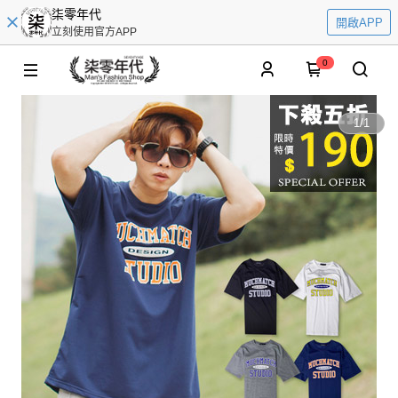
柒零年代
開啟APP
立刻使用官方APP
0
1
/
1