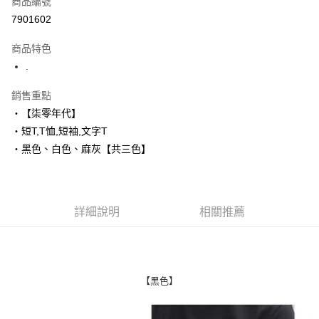
商品編號
超商取貨付款
7901602
LINE Pay
商品特色
Apple Pay
.
街口支付
銷售重點
‧【柒零年代】
悠遊付
‧短T,T恤,短袖,文字T
Google Pay
‧黑色、白色、麻灰【共三色】
AFTEE先享後付
相關說明
【關於「AFTEE先享後付」】
詳細說明
相關推薦
ATM付款
AFTEE先享後付是「在收到商品之後才付款」的支付方式。 讓您購物簡單
便利好安心！
１．簡單：不需註冊會員、不需綁卡、不需儲值。
運送方式
２．便利：只要手機號碼，簡訊認證，即可結帳。
３．安心：先確認商品／服務後，再付款。
全家付款取貨
【黑色】
每筆NT$80，滿NT$1,800(含以上)免運費
【「AFTEE先享後付」結帳流程】
１．於結帳方式選擇「AFTEE先享後付」後，將跳轉至「AFTEE先享後付」
先付款後全家取貨
結帳頁面，進行簡訊認證並確認金額後，即可完成結帳。