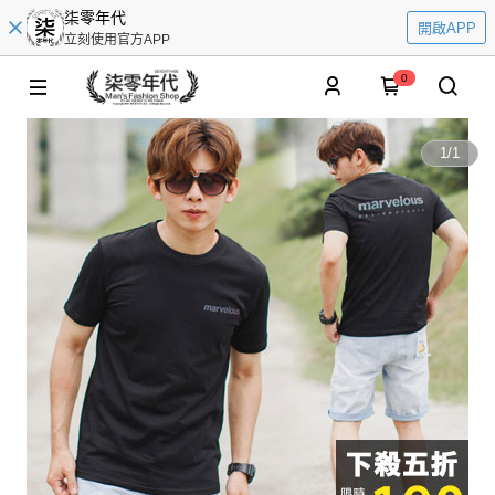
柒零年代
開啟APP
立刻使用官方APP
0
1
/
1