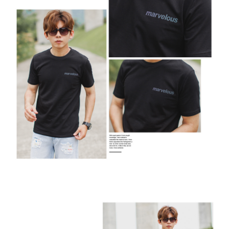
２．訂單成立數日內，您將收到繳費通知簡訊。
每筆NT$80，滿NT$1,800(含以上)免運費
３．收到繳費通知簡訊後14天內，點擊此簡訊中的連結，可透過四大超商／
ATM／網路銀行／等多元方式進行付款，方視為交易完成。
7-11付款取貨
※ 請注意：結帳手續完成當下不需立刻繳費，但若您需要取消訂單，請聯絡
每筆NT$80，滿NT$1,800(含以上)免運費
購買商品的店家。未經商家同意取消之訂單仍視為有效，需透過AFTEE先享
後付繳納相關費用。
先付款後7-11取貨
※ 交易是否成功請以「AFTEE先享後付 」之結帳頁面顯示為準，若有關於
是否繳費成功／繳費後需取消欲退款等相關疑問，請聯繫「AFTEE先享後付
每筆NT$80，滿NT$1,800(含以上)免運費
客戶支援中心」
https://netprotections.freshdesk.com/support/home
宅配
【注意事項】
１．透過由恩沛科技股份有限公司提供之「AFTEE先享後付」服務完成之交
每筆NT$120，滿NT$3,000(含以上)免運費
易，需依本服務之必要範圍內提供個人資料，並將交易相關給付款項請求債
權轉讓予恩沛科技股份有限公司。
２．關於個人資料處理事宜，請瀏覽以下網址：
https://aftee.tw/terms/#terms3
３．未成年的使用者請事先徵得法定代理人或監護人之同意方可使用
「AFTEE先享後付」，若未經同意申辦者引起之損失，本公司不負相關責
任。
４．使用「AFTEE先享後付」時，將依據個別帳號之用戶狀況，依本公司即
時審查核予不同之上限額度；若仍有額度不足之情形，本公司將視審查結果
請求用戶進行身份認證。
５．嚴禁一人註冊多個帳號或使用他人資訊註冊。若發現惡意使用之情形，
恩沛科技股份有限公司將有權停止該用戶之使用額度並採取法律行動。