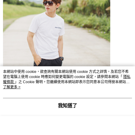
本網站中使用 cookie，欲查詢有關本網站使用 cookie 方式之詳情，及若您不希
望在電腦上使用 cookie 時應如何變更電腦的 cookie 設定，請參閱本網站「
隱私
權條款
」之 Cookie 聲明。您繼續使用本網站即表示您同意本公司得按本網站使
用條款之 Cookie 聲明使用 cookie。
了解更多 >
我知道了