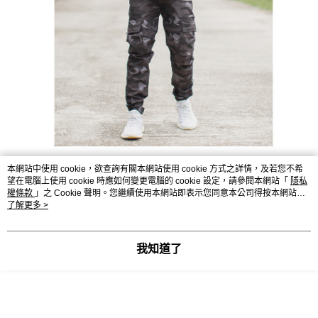
本網站中使用 cookie，欲查詢有關本網站使用 cookie 方式之詳情，及若您不希
望在電腦上使用 cookie 時應如何變更電腦的 cookie 設定，請參閱本網站「
隱私
權條款
」之 Cookie 聲明。您繼續使用本網站即表示您同意本公司得按本網站使
用條款之 Cookie 聲明使用 cookie。
了解更多 >
我知道了