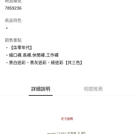
商品編號
超商取貨付款
7859236
LINE Pay
商品特色
Apple Pay
.
街口支付
銷售重點
‧【柒零年代】
悠遊付
‧縮口褲,長褲,休閒褲,工作褲
Google Pay
‧黑白迷彩、黑灰迷彩、綠迷彩【共三色】
AFTEE先享後付
相關說明
【關於「AFTEE先享後付」】
詳細說明
相關推薦
ATM付款
AFTEE先享後付是「在收到商品之後才付款」的支付方式。 讓您購物簡單
便利好安心！
１．簡單：不需註冊會員、不需綁卡、不需儲值。
運送方式
２．便利：只要手機號碼，簡訊認證，即可結帳。
３．安心：先確認商品／服務後，再付款。
全家付款取貨
尺寸說明
每筆NT$80，滿NT$1,800(含以上)免運費
【「AFTEE先享後付」結帳流程】
１．於結帳方式選擇「AFTEE先享後付」後，將跳轉至「AFTEE先享後付」
先付款後全家取貨
結帳頁面，進行簡訊認證並確認金額後，即可完成結帳。
model 173/62 此款穿【L號】