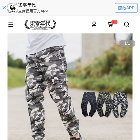
柒零年代
開啟APP
立刻使用官方APP
0
1
/
1