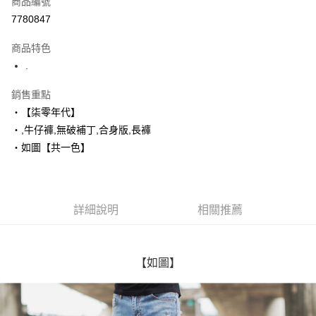
商品編號
超商取貨付款
7780847
LINE Pay
商品特色
Apple Pay
.
街口支付
銷售重點
‧【柒零年代】
悠遊付
‧,牛仔褲,無破補丁,合身版,長褲
Google Pay
‧如圖【共一色】
AFTEE先享後付
相關說明
【關於「AFTEE先享後付」】
詳細說明
相關推薦
ATM付款
AFTEE先享後付是「在收到商品之後才付款」的支付方式。 讓您購物簡單
便利好安心！
１．簡單：不需註冊會員、不需綁卡、不需儲值。
運送方式
２．便利：只要手機號碼，簡訊認證，即可結帳。
【如圖】
３．安心：先確認商品／服務後，再付款。
全家付款取貨
每筆NT$80，滿NT$1,800(含以上)免運費
【「AFTEE先享後付」結帳流程】
１．於結帳方式選擇「AFTEE先享後付」後，將跳轉至「AFTEE先享後付」
先付款後全家取貨
結帳頁面，進行簡訊認證並確認金額後，即可完成結帳。