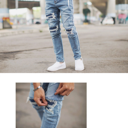
２．訂單成立數日內，您將收到繳費通知簡訊。
每筆NT$80，滿NT$1,800(含以上)免運費
３．收到繳費通知簡訊後14天內，點擊此簡訊中的連結，可透過四大超商／
ATM／網路銀行／等多元方式進行付款，方視為交易完成。
7-11付款取貨
※ 請注意：結帳手續完成當下不需立刻繳費，但若您需要取消訂單，請聯絡
每筆NT$80，滿NT$1,800(含以上)免運費
購買商品的店家。未經商家同意取消之訂單仍視為有效，需透過AFTEE先享
後付繳納相關費用。
先付款後7-11取貨
※ 交易是否成功請以「AFTEE先享後付 」之結帳頁面顯示為準，若有關於
是否繳費成功／繳費後需取消欲退款等相關疑問，請聯繫「AFTEE先享後付
每筆NT$80，滿NT$1,800(含以上)免運費
客戶支援中心」
https://netprotections.freshdesk.com/support/home
宅配
【注意事項】
１．透過由恩沛科技股份有限公司提供之「AFTEE先享後付」服務完成之交
每筆NT$120，滿NT$3,000(含以上)免運費
易，需依本服務之必要範圍內提供個人資料，並將交易相關給付款項請求債
權轉讓予恩沛科技股份有限公司。
２．關於個人資料處理事宜，請瀏覽以下網址：
https://aftee.tw/terms/#terms3
３．未成年的使用者請事先徵得法定代理人或監護人之同意方可使用
「AFTEE先享後付」，若未經同意申辦者引起之損失，本公司不負相關責
任。
４．使用「AFTEE先享後付」時，將依據個別帳號之用戶狀況，依本公司即
時審查核予不同之上限額度；若仍有額度不足之情形，本公司將視審查結果
請求用戶進行身份認證。
５．嚴禁一人註冊多個帳號或使用他人資訊註冊。若發現惡意使用之情形，
恩沛科技股份有限公司將有權停止該用戶之使用額度並採取法律行動。