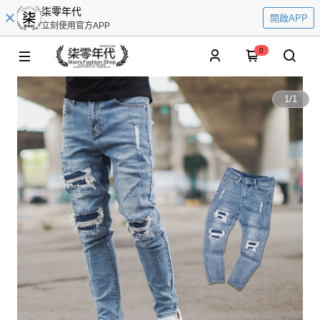
柒零年代
開啟APP
立刻使用官方APP
0
1
/
1