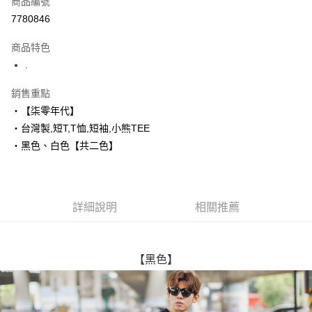
商品編號
超商取貨付款
7780846
LINE Pay
商品特色
Apple Pay
.
街口支付
銷售重點
‧【柒零年代】
悠遊付
‧台灣製,短T,T恤,短袖,小熊TEE
Google Pay
‧黑色、白色【共二色】
AFTEE先享後付
相關說明
【關於「AFTEE先享後付」】
詳細說明
相關推薦
ATM付款
AFTEE先享後付是「在收到商品之後才付款」的支付方式。 讓您購物簡單
便利好安心！
１．簡單：不需註冊會員、不需綁卡、不需儲值。
運送方式
２．便利：只要手機號碼，簡訊認證，即可結帳。
【黑色】
３．安心：先確認商品／服務後，再付款。
全家付款取貨
每筆NT$80，滿NT$1,800(含以上)免運費
【「AFTEE先享後付」結帳流程】
１．於結帳方式選擇「AFTEE先享後付」後，將跳轉至「AFTEE先享後付」
先付款後全家取貨
結帳頁面，進行簡訊認證並確認金額後，即可完成結帳。