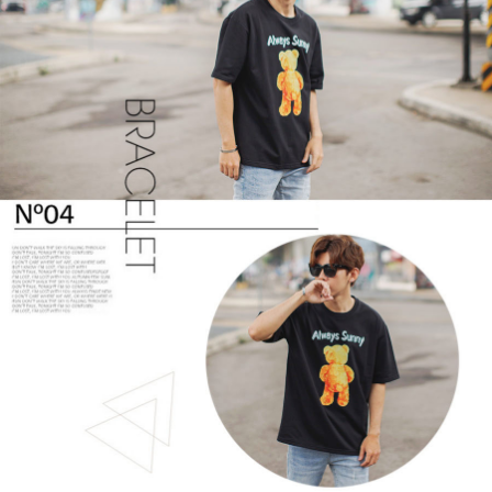
２．訂單成立數日內，您將收到繳費通知簡訊。
每筆NT$80，滿NT$1,800(含以上)免運費
３．收到繳費通知簡訊後14天內，點擊此簡訊中的連結，可透過四大超商／
ATM／網路銀行／等多元方式進行付款，方視為交易完成。
7-11付款取貨
※ 請注意：結帳手續完成當下不需立刻繳費，但若您需要取消訂單，請聯絡
每筆NT$80，滿NT$1,800(含以上)免運費
購買商品的店家。未經商家同意取消之訂單仍視為有效，需透過AFTEE先享
後付繳納相關費用。
先付款後7-11取貨
※ 交易是否成功請以「AFTEE先享後付 」之結帳頁面顯示為準，若有關於
是否繳費成功／繳費後需取消欲退款等相關疑問，請聯繫「AFTEE先享後付
每筆NT$80，滿NT$1,800(含以上)免運費
客戶支援中心」
https://netprotections.freshdesk.com/support/home
宅配
【注意事項】
１．透過由恩沛科技股份有限公司提供之「AFTEE先享後付」服務完成之交
每筆NT$120，滿NT$3,000(含以上)免運費
易，需依本服務之必要範圍內提供個人資料，並將交易相關給付款項請求債
權轉讓予恩沛科技股份有限公司。
２．關於個人資料處理事宜，請瀏覽以下網址：
https://aftee.tw/terms/#terms3
３．未成年的使用者請事先徵得法定代理人或監護人之同意方可使用
「AFTEE先享後付」，若未經同意申辦者引起之損失，本公司不負相關責
任。
４．使用「AFTEE先享後付」時，將依據個別帳號之用戶狀況，依本公司即
時審查核予不同之上限額度；若仍有額度不足之情形，本公司將視審查結果
請求用戶進行身份認證。
５．嚴禁一人註冊多個帳號或使用他人資訊註冊。若發現惡意使用之情形，
恩沛科技股份有限公司將有權停止該用戶之使用額度並採取法律行動。