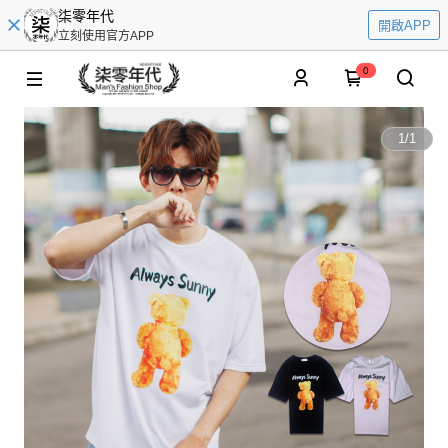
柒零年代
開啟APP
立刻使用官方APP
0
1
/
1