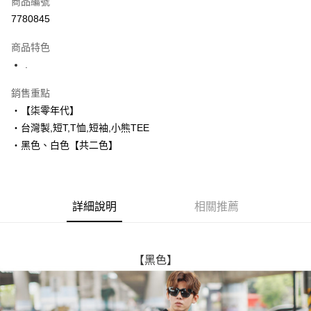
商品編號
超商取貨付款
7780845
LINE Pay
商品特色
Apple Pay
.
街口支付
銷售重點
‧【柒零年代】
悠遊付
‧台灣製,短T,T恤,短袖,小熊TEE
Google Pay
‧黑色、白色【共二色】
AFTEE先享後付
相關說明
【關於「AFTEE先享後付」】
詳細說明
相關推薦
ATM付款
AFTEE先享後付是「在收到商品之後才付款」的支付方式。 讓您購物簡單
便利好安心！
１．簡單：不需註冊會員、不需綁卡、不需儲值。
運送方式
２．便利：只要手機號碼，簡訊認證，即可結帳。
３．安心：先確認商品／服務後，再付款。
【黑色】
全家付款取貨
每筆NT$80，滿NT$1,800(含以上)免運費
【「AFTEE先享後付」結帳流程】
１．於結帳方式選擇「AFTEE先享後付」後，將跳轉至「AFTEE先享後付」
先付款後全家取貨
結帳頁面，進行簡訊認證並確認金額後，即可完成結帳。