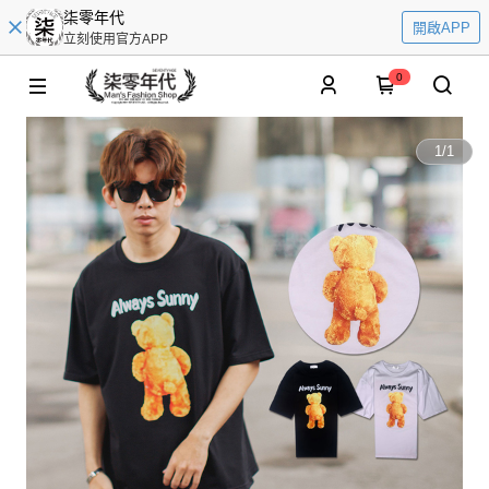
柒零年代
開啟APP
立刻使用官方APP
0
1
/
1