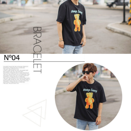
２．訂單成立數日內，您將收到繳費通知簡訊。
每筆NT$80，滿NT$1,800(含以上)免運費
３．收到繳費通知簡訊後14天內，點擊此簡訊中的連結，可透過四大超商／
ATM／網路銀行／等多元方式進行付款，方視為交易完成。
7-11付款取貨
※ 請注意：結帳手續完成當下不需立刻繳費，但若您需要取消訂單，請聯絡
每筆NT$80，滿NT$1,800(含以上)免運費
購買商品的店家。未經商家同意取消之訂單仍視為有效，需透過AFTEE先享
後付繳納相關費用。
先付款後7-11取貨
※ 交易是否成功請以「AFTEE先享後付 」之結帳頁面顯示為準，若有關於
是否繳費成功／繳費後需取消欲退款等相關疑問，請聯繫「AFTEE先享後付
每筆NT$80，滿NT$1,800(含以上)免運費
客戶支援中心」
https://netprotections.freshdesk.com/support/home
宅配
【注意事項】
１．透過由恩沛科技股份有限公司提供之「AFTEE先享後付」服務完成之交
每筆NT$120，滿NT$3,000(含以上)免運費
易，需依本服務之必要範圍內提供個人資料，並將交易相關給付款項請求債
權轉讓予恩沛科技股份有限公司。
２．關於個人資料處理事宜，請瀏覽以下網址：
https://aftee.tw/terms/#terms3
３．未成年的使用者請事先徵得法定代理人或監護人之同意方可使用
「AFTEE先享後付」，若未經同意申辦者引起之損失，本公司不負相關責
任。
４．使用「AFTEE先享後付」時，將依據個別帳號之用戶狀況，依本公司即
時審查核予不同之上限額度；若仍有額度不足之情形，本公司將視審查結果
請求用戶進行身份認證。
５．嚴禁一人註冊多個帳號或使用他人資訊註冊。若發現惡意使用之情形，
恩沛科技股份有限公司將有權停止該用戶之使用額度並採取法律行動。