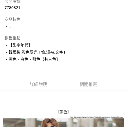
商品編號
超商取貨付款
7780821
LINE Pay
商品特色
Apple Pay
.
街口支付
銷售重點
‧【柒零年代】
悠遊付
‧韓國製,彩色反光,T恤,短袖,文字T
Google Pay
‧黑色、白色、藍色【共三色】
AFTEE先享後付
相關說明
【關於「AFTEE先享後付」】
詳細說明
相關推薦
ATM付款
AFTEE先享後付是「在收到商品之後才付款」的支付方式。 讓您購物簡單
便利好安心！
１．簡單：不需註冊會員、不需綁卡、不需儲值。
運送方式
２．便利：只要手機號碼，簡訊認證，即可結帳。
３．安心：先確認商品／服務後，再付款。
全家付款取貨
【黑色】
每筆NT$80，滿NT$1,800(含以上)免運費
【「AFTEE先享後付」結帳流程】
１．於結帳方式選擇「AFTEE先享後付」後，將跳轉至「AFTEE先享後付」
先付款後全家取貨
結帳頁面，進行簡訊認證並確認金額後，即可完成結帳。