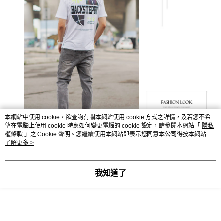
本網站中使用 cookie，欲查詢有關本網站使用 cookie 方式之詳情，及若您不希
望在電腦上使用 cookie 時應如何變更電腦的 cookie 設定，請參閱本網站「
隱私
權條款
」之 Cookie 聲明。您繼續使用本網站即表示您同意本公司得按本網站使
用條款之 Cookie 聲明使用 cookie。
了解更多 >
我知道了