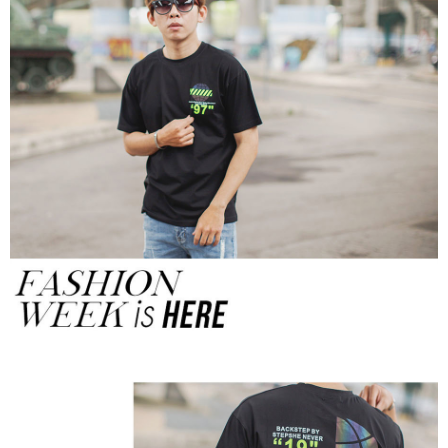
２．訂單成立數日內，您將收到繳費通知簡訊。
每筆NT$80，滿NT$1,800(含以上)免運費
３．收到繳費通知簡訊後14天內，點擊此簡訊中的連結，可透過四大超商／
ATM／網路銀行／等多元方式進行付款，方視為交易完成。
7-11付款取貨
※ 請注意：結帳手續完成當下不需立刻繳費，但若您需要取消訂單，請聯絡
每筆NT$80，滿NT$1,800(含以上)免運費
購買商品的店家。未經商家同意取消之訂單仍視為有效，需透過AFTEE先享
後付繳納相關費用。
先付款後7-11取貨
※ 交易是否成功請以「AFTEE先享後付 」之結帳頁面顯示為準，若有關於
是否繳費成功／繳費後需取消欲退款等相關疑問，請聯繫「AFTEE先享後付
每筆NT$80，滿NT$1,800(含以上)免運費
客戶支援中心」
https://netprotections.freshdesk.com/support/home
宅配
【注意事項】
１．透過由恩沛科技股份有限公司提供之「AFTEE先享後付」服務完成之交
每筆NT$120，滿NT$3,000(含以上)免運費
易，需依本服務之必要範圍內提供個人資料，並將交易相關給付款項請求債
權轉讓予恩沛科技股份有限公司。
２．關於個人資料處理事宜，請瀏覽以下網址：
https://aftee.tw/terms/#terms3
３．未成年的使用者請事先徵得法定代理人或監護人之同意方可使用
「AFTEE先享後付」，若未經同意申辦者引起之損失，本公司不負相關責
任。
４．使用「AFTEE先享後付」時，將依據個別帳號之用戶狀況，依本公司即
時審查核予不同之上限額度；若仍有額度不足之情形，本公司將視審查結果
請求用戶進行身份認證。
５．嚴禁一人註冊多個帳號或使用他人資訊註冊。若發現惡意使用之情形，
恩沛科技股份有限公司將有權停止該用戶之使用額度並採取法律行動。