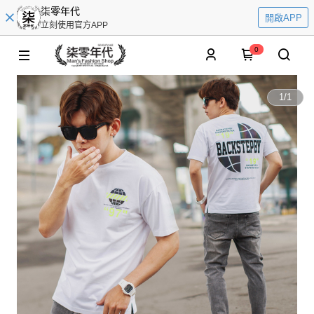
柒零年代
開啟APP
立刻使用官方APP
0
1
/
1