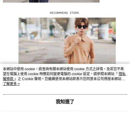
本網站中使用 cookie，欲查詢有關本網站使用 cookie 方式之詳情，及若您不希
望在電腦上使用 cookie 時應如何變更電腦的 cookie 設定，請參閱本網站「
隱私
權條款
」之 Cookie 聲明。您繼續使用本網站即表示您同意本公司得按本網站使
用條款之 Cookie 聲明使用 cookie。
了解更多 >
我知道了