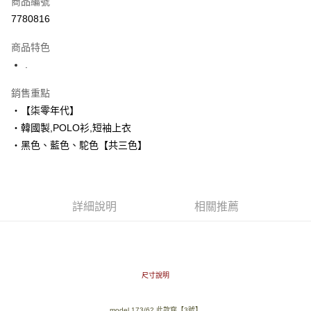
商品編號
超商取貨付款
7780816
LINE Pay
商品特色
Apple Pay
.
街口支付
銷售重點
‧【柒零年代】
悠遊付
‧韓國製,POLO衫,短袖上衣
Google Pay
‧黑色、藍色、駝色【共三色】
AFTEE先享後付
相關說明
【關於「AFTEE先享後付」】
詳細說明
相關推薦
ATM付款
AFTEE先享後付是「在收到商品之後才付款」的支付方式。 讓您購物簡單
便利好安心！
１．簡單：不需註冊會員、不需綁卡、不需儲值。
運送方式
２．便利：只要手機號碼，簡訊認證，即可結帳。
３．安心：先確認商品／服務後，再付款。
全家付款取貨
尺寸說明
每筆NT$80，滿NT$1,800(含以上)免運費
【「AFTEE先享後付」結帳流程】
１．於結帳方式選擇「AFTEE先享後付」後，將跳轉至「AFTEE先享後付」
先付款後全家取貨
結帳頁面，進行簡訊認證並確認金額後，即可完成結帳。
model 173/62 此款穿【3號】