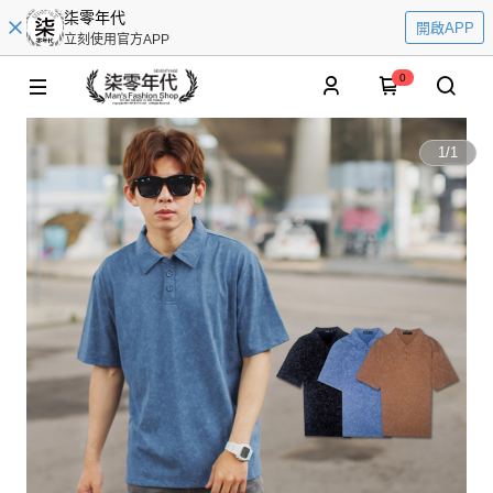
柒零年代
開啟APP
立刻使用官方APP
0
1
/
1