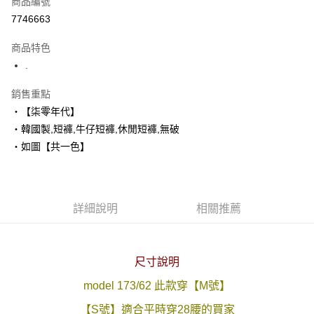
商品編號
超商取貨付款
7746663
LINE Pay
商品特色
Apple Pay
.
街口支付
銷售重點
‧【柒零年代】
悠遊付
‧韓國製,短褲,牛仔短褲,休閒短褲,無破
Google Pay
‧如圖【共一色】
AFTEE先享後付
相關說明
【關於「AFTEE先享後付」】
詳細說明
相關推薦
ATM付款
AFTEE先享後付是「在收到商品之後才付款」的支付方式。 讓您購物簡單
便利好安心！
１．簡單：不需註冊會員、不需綁卡、不需儲值。
運送方式
２．便利：只要手機號碼，簡訊認證，即可結帳。
尺寸說明
３．安心：先確認商品／服務後，再付款。
全家付款取貨
每筆NT$80，滿NT$1,800(含以上)免運費
model 173/62 此款穿【M號】
【「AFTEE先享後付」結帳流程】
１．於結帳方式選擇「AFTEE先享後付」後，將跳轉至「AFTEE先享後付」
【S號】適合平時穿28腰的買家
先付款後全家取貨
結帳頁面，進行簡訊認證並確認金額後，即可完成結帳。