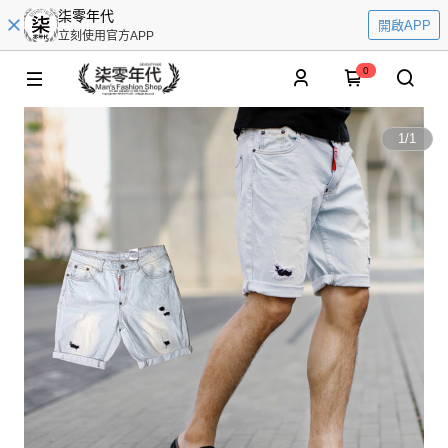
柒零年代
開啟APP
立刻使用官方APP
0
1
/
1