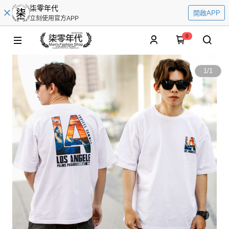
柒零年代
開啟APP
立刻使用官方APP
0
1
/
1