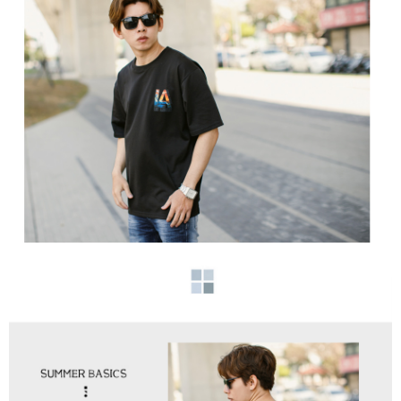
２．訂單成立數日內，您將收到繳費通知簡訊。
每筆NT$80，滿NT$1,800(含以上)免運費
３．收到繳費通知簡訊後14天內，點擊此簡訊中的連結，可透過四大超商／
ATM／網路銀行／等多元方式進行付款，方視為交易完成。
7-11付款取貨
※ 請注意：結帳手續完成當下不需立刻繳費，但若您需要取消訂單，請聯絡
每筆NT$80，滿NT$1,800(含以上)免運費
購買商品的店家。未經商家同意取消之訂單仍視為有效，需透過AFTEE先享
後付繳納相關費用。
先付款後7-11取貨
※ 交易是否成功請以「AFTEE先享後付 」之結帳頁面顯示為準，若有關於
是否繳費成功／繳費後需取消欲退款等相關疑問，請聯繫「AFTEE先享後付
每筆NT$80，滿NT$1,800(含以上)免運費
客戶支援中心」
https://netprotections.freshdesk.com/support/home
宅配
【注意事項】
１．透過由恩沛科技股份有限公司提供之「AFTEE先享後付」服務完成之交
每筆NT$120，滿NT$3,000(含以上)免運費
易，需依本服務之必要範圍內提供個人資料，並將交易相關給付款項請求債
權轉讓予恩沛科技股份有限公司。
２．關於個人資料處理事宜，請瀏覽以下網址：
https://aftee.tw/terms/#terms3
３．未成年的使用者請事先徵得法定代理人或監護人之同意方可使用
「AFTEE先享後付」，若未經同意申辦者引起之損失，本公司不負相關責
任。
４．使用「AFTEE先享後付」時，將依據個別帳號之用戶狀況，依本公司即
時審查核予不同之上限額度；若仍有額度不足之情形，本公司將視審查結果
請求用戶進行身份認證。
５．嚴禁一人註冊多個帳號或使用他人資訊註冊。若發現惡意使用之情形，
恩沛科技股份有限公司將有權停止該用戶之使用額度並採取法律行動。