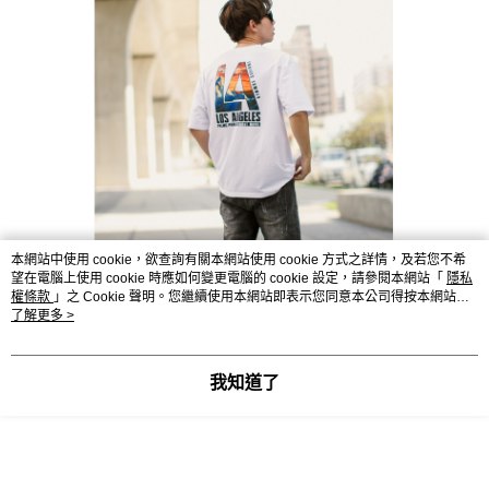
本網站中使用 cookie，欲查詢有關本網站使用 cookie 方式之詳情，及若您不希
望在電腦上使用 cookie 時應如何變更電腦的 cookie 設定，請參閱本網站「
隱私
權條款
」之 Cookie 聲明。您繼續使用本網站即表示您同意本公司得按本網站使
用條款之 Cookie 聲明使用 cookie。
了解更多 >
我知道了