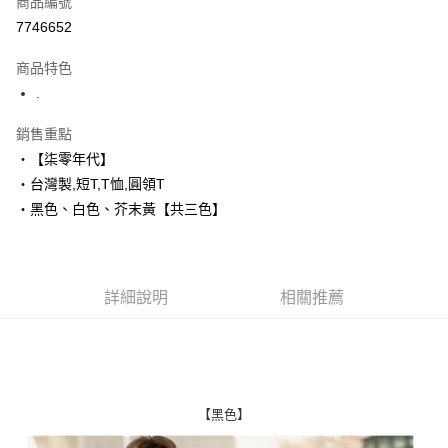
商品編號
超商取貨付款
7746652
LINE Pay
商品特色
Apple Pay
.
街口支付
銷售重點
‧【柒零年代】
悠遊付
‧台灣製,短T,T恤,圓領T
Google Pay
‧黑色、白色、芥末黃【共三色】
AFTEE先享後付
相關說明
【關於「AFTEE先享後付」】
詳細說明
相關推薦
ATM付款
AFTEE先享後付是「在收到商品之後才付款」的支付方式。 讓您購物簡單
便利好安心！
１．簡單：不需註冊會員、不需綁卡、不需儲值。
運送方式
２．便利：只要手機號碼，簡訊認證，即可結帳。
３．安心：先確認商品／服務後，再付款。
全家付款取貨
每筆NT$80，滿NT$1,800(含以上)免運費
【「AFTEE先享後付」結帳流程】
【黑色】
１．於結帳方式選擇「AFTEE先享後付」後，將跳轉至「AFTEE先享後付」
先付款後全家取貨
結帳頁面，進行簡訊認證並確認金額後，即可完成結帳。