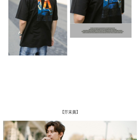
【芥末黃】