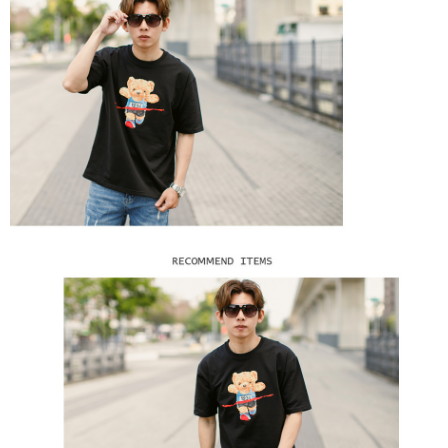
２．訂單成立數日內，您將收到繳費通知簡訊。
每筆NT$80，滿NT$1,800(含以上)免運費
３．收到繳費通知簡訊後14天內，點擊此簡訊中的連結，可透過四大超商／
ATM／網路銀行／等多元方式進行付款，方視為交易完成。
7-11付款取貨
※ 請注意：結帳手續完成當下不需立刻繳費，但若您需要取消訂單，請聯絡
每筆NT$80，滿NT$1,800(含以上)免運費
購買商品的店家。未經商家同意取消之訂單仍視為有效，需透過AFTEE先享
後付繳納相關費用。
先付款後7-11取貨
※ 交易是否成功請以「AFTEE先享後付 」之結帳頁面顯示為準，若有關於
是否繳費成功／繳費後需取消欲退款等相關疑問，請聯繫「AFTEE先享後付
每筆NT$80，滿NT$1,800(含以上)免運費
客戶支援中心」
https://netprotections.freshdesk.com/support/home
宅配
【注意事項】
１．透過由恩沛科技股份有限公司提供之「AFTEE先享後付」服務完成之交
每筆NT$120，滿NT$3,000(含以上)免運費
易，需依本服務之必要範圍內提供個人資料，並將交易相關給付款項請求債
權轉讓予恩沛科技股份有限公司。
２．關於個人資料處理事宜，請瀏覽以下網址：
https://aftee.tw/terms/#terms3
３．未成年的使用者請事先徵得法定代理人或監護人之同意方可使用
「AFTEE先享後付」，若未經同意申辦者引起之損失，本公司不負相關責
任。
４．使用「AFTEE先享後付」時，將依據個別帳號之用戶狀況，依本公司即
時審查核予不同之上限額度；若仍有額度不足之情形，本公司將視審查結果
請求用戶進行身份認證。
５．嚴禁一人註冊多個帳號或使用他人資訊註冊。若發現惡意使用之情形，
恩沛科技股份有限公司將有權停止該用戶之使用額度並採取法律行動。