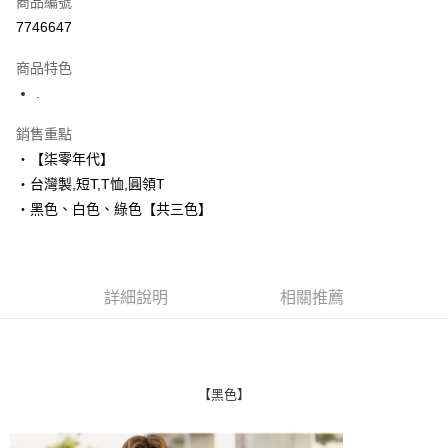
商品編號
超商取貨付款
7746647
LINE Pay
商品特色
Apple Pay
.
街口支付
銷售重點
‧【柒零年代】
悠遊付
‧台灣製,短T,T恤,圓領T
Google Pay
‧黑色、白色、綠色【共三色】
AFTEE先享後付
相關說明
【關於「AFTEE先享後付」】
詳細說明
相關推薦
ATM付款
AFTEE先享後付是「在收到商品之後才付款」的支付方式。 讓您購物簡單
便利好安心！
１．簡單：不需註冊會員、不需綁卡、不需儲值。
運送方式
２．便利：只要手機號碼，簡訊認證，即可結帳。
３．安心：先確認商品／服務後，再付款。
全家付款取貨
【黑色】
每筆NT$80，滿NT$1,800(含以上)免運費
【「AFTEE先享後付」結帳流程】
１．於結帳方式選擇「AFTEE先享後付」後，將跳轉至「AFTEE先享後付」
先付款後全家取貨
結帳頁面，進行簡訊認證並確認金額後，即可完成結帳。