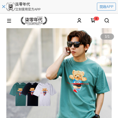
柒零年代
開啟APP
立刻使用官方APP
0
1
/
1