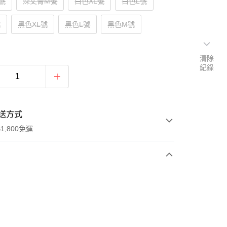
號
深丈青M號
白色XL號
白色L號
號
黑色XL號
黑色L號
黑色M號
清除
紀錄
送方式
1,800免運
次付款
付款