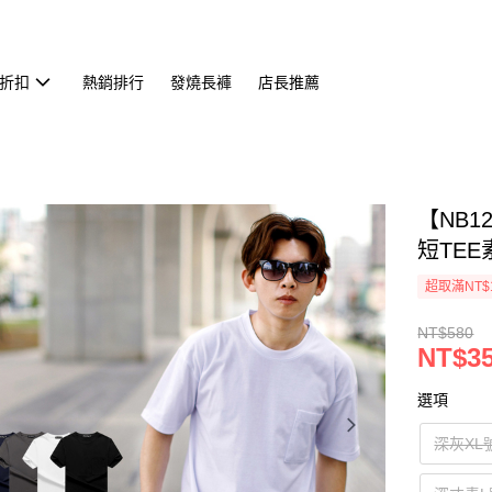
折扣
熱銷排行
發燒長褲
店長推薦
【NB
短TEE素
超取滿NT$
NT$580
NT$3
選項
深灰XL