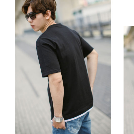
絡購買商品
先享後付
每筆NT$8
※ 交易是
是否繳費成
先付款後7
付客戶支
每筆NT$8
【注意事
宅配
１．透過由
交易，需
每筆NT$1
求債權轉
２．關於
https://aft
３．未成
「AFTE
任。
４．使用「
即時審查
結果請求
５．嚴禁
形，恩沛
動。