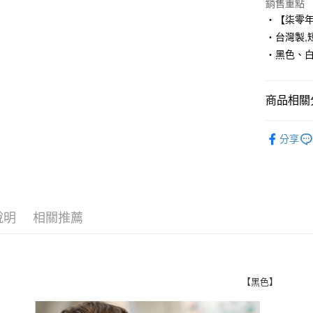
Apple Pay
銷售重點
‧【柒零
街口支付
‧台灣製,短
‧黑色、
悠遊付
Google Pa
商品相關分
AFTEE先
相關說明
■ 短 袖 ║
【關於「A
分享
ATM付款
人氣商品
AFTEE
便利好安
１．簡單
２．便利
運送方式
３．安心
說明
相關推薦
全家付款
【「AFT
每筆NT$8
１．於結帳
付」結帳
先付款後
２．訂單
３．收到繳
【黑色】
每筆NT$8
／ATM／
※ 請注意
7-11付款