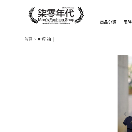
商品分類
限時
首頁
■ 短 袖 ║