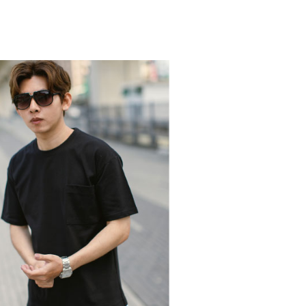
的店家。未經商家同意取消之訂單仍視為有效，需透過AFTEE
繳納相關費用。
0，滿NT$1,800(含以上)免運費
否成功請以「AFTEE先享後付 」之結帳頁面顯示為準，若有關於
功／繳費後需取消欲退款等相關疑問，請聯繫「AFTEE先享後
-11取貨
援中心」
https://netprotections.freshdesk.com/support/home
0，滿NT$1,800(含以上)免運費
項】
恩沛科技股份有限公司提供之「AFTEE先享後付」服務完成之
依本服務之必要範圍內提供個人資料，並將交易相關給付款項請
20，滿NT$3,000(含以上)免運費
讓予恩沛科技股份有限公司。
個人資料處理事宜，請瀏覽以下網址：
ee.tw/terms/#terms3
年的使用者請事先徵得法定代理人或監護人之同意方可使用
E先享後付」，若未經同意申辦者引起之損失，本公司不負相關責
AFTEE先享後付」時，將依據個別帳號之用戶狀況，依本公司
核予不同之上限額度；若仍有額度不足之情形，本公司將視審查
用戶進行身份認證。
一人註冊多個帳號或使用他人資訊註冊。若發現惡意使用之情
科技股份有限公司將有權停止該用戶之使用額度並採取法律行