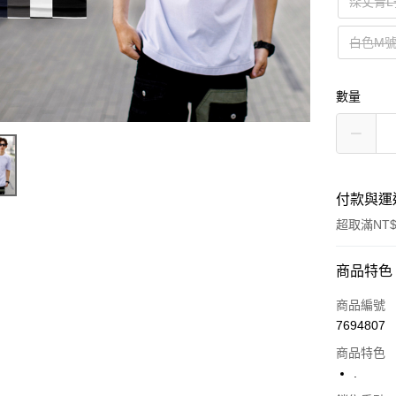
深丈青L
白色M
數量
付款與運
超取滿NT$
付款方式
商品特色
信用卡一
商品編號
7694807
超商取貨
商品特色
LINE Pay
.