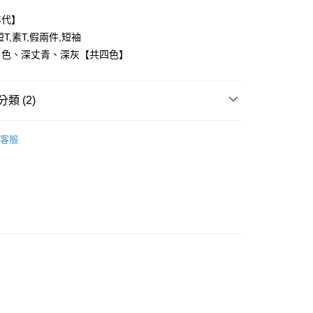
年代】
T,素T,假兩件,短袖
白色、深丈青、深灰【共四色】
y
類 (2)
享後付
FTEE先享後付」】
客服
推薦
先享後付是「在收到商品之後才付款」的支付方式。 讓您購物簡單
心！
：不需註冊會員、不需綁卡、不需儲值。
：只要手機號碼，簡訊認證，即可結帳。
：先確認商品／服務後，再付款。
取貨
EE先享後付」結帳流程】
0，滿NT$1,800(含以上)免運費
方式選擇「AFTEE先享後付」後，將跳轉至「AFTEE先享後
頁面，進行簡訊認證並確認金額後，即可完成結帳。
全家取貨
成立數日內，您將收到繳費通知簡訊。
費通知簡訊後14天內，點擊此簡訊中的連結，可透過四大超商
0，滿NT$1,800(含以上)免運費
網路銀行／等多元方式進行付款，方視為交易完成。
：結帳手續完成當下不需立刻繳費，但若您需要取消訂單，請聯
取貨