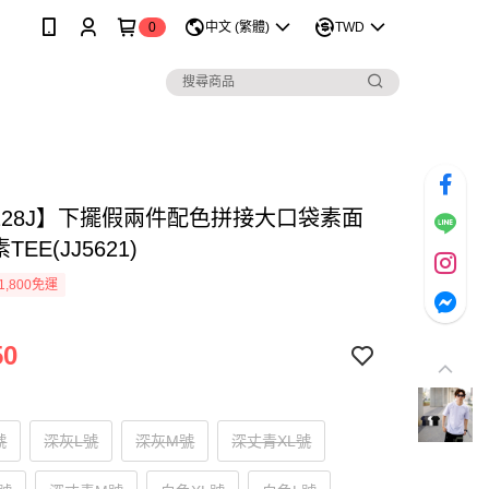
0
中文 (繁體)
TWD
1228J】下擺假兩件配色拼接大口袋素面
TEE(JJ5621)
1,800免運
50
號
深灰L號
深灰M號
深丈青XL號