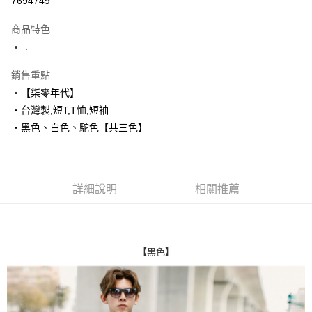
7694749
LINE Pay
商品特色
Apple Pay
.
街口支付
銷售重點
‧【柒零年代】
悠遊付
‧台灣製,短T,T恤,短袖
Google Pay
‧黑色、白色、駝色【共三色】
AFTEE先享後付
相關說明
【關於「AFTEE先享後付」】
詳細說明
相關推薦
ATM付款
AFTEE先享後付是「在收到商品之後才付款」的支付方式。 讓您購物簡單
便利好安心！
１．簡單：不需註冊會員、不需綁卡、不需儲值。
運送方式
２．便利：只要手機號碼，簡訊認證，即可結帳。
３．安心：先確認商品／服務後，再付款。
全家付款取貨
【黑色】
每筆NT$80，滿NT$1,800(含以上)免運費
【「AFTEE先享後付」結帳流程】
１．於結帳方式選擇「AFTEE先享後付」後，將跳轉至「AFTEE先享後付」
先付款後全家取貨
結帳頁面，進行簡訊認證並確認金額後，即可完成結帳。
２．訂單成立數日內，您將收到繳費通知簡訊。
每筆NT$80，滿NT$1,800(含以上)免運費