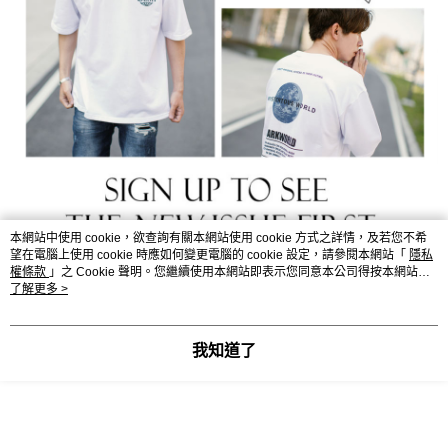
本網站中使用 cookie，欲查詢有關本網站使用 cookie 方式之詳情，及若您不希
望在電腦上使用 cookie 時應如何變更電腦的 cookie 設定，請參閱本網站「
隱私
權條款
」之 Cookie 聲明。您繼續使用本網站即表示您同意本公司得按本網站使
用條款之 Cookie 聲明使用 cookie。
了解更多 >
我知道了