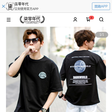
柒零年代
開啟APP
立刻使用官方APP
0
1
/
1