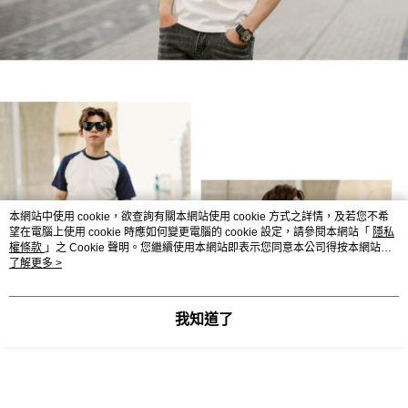
本網站中使用 cookie，欲查詢有關本網站使用 cookie 方式之詳情，及若您不希
望在電腦上使用 cookie 時應如何變更電腦的 cookie 設定，請參閱本網站「
隱私
權條款
」之 Cookie 聲明。您繼續使用本網站即表示您同意本公司得按本網站使
用條款之 Cookie 聲明使用 cookie。
了解更多 >
我知道了