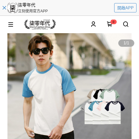
柒零年代
開啟APP
立刻使用官方APP
0
1
/
1