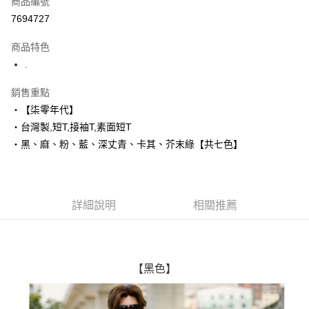
商品編號
超商取貨付款
7694727
LINE Pay
商品特色
Apple Pay
.
街口支付
銷售重點
‧【柒零年代】
悠遊付
‧台灣製,短T,接袖T,素面短T
Google Pay
‧黑、麻、粉、藍、深丈青、卡其、芥末綠【共七色】
AFTEE先享後付
相關說明
【關於「AFTEE先享後付」】
詳細說明
相關推薦
ATM付款
AFTEE先享後付是「在收到商品之後才付款」的支付方式。 讓您購物簡單
便利好安心！
１．簡單：不需註冊會員、不需綁卡、不需儲值。
運送方式
２．便利：只要手機號碼，簡訊認證，即可結帳。
３．安心：先確認商品／服務後，再付款。
全家付款取貨
【黑色】
每筆NT$80，滿NT$1,800(含以上)免運費
【「AFTEE先享後付」結帳流程】
１．於結帳方式選擇「AFTEE先享後付」後，將跳轉至「AFTEE先享後付」
先付款後全家取貨
結帳頁面，進行簡訊認證並確認金額後，即可完成結帳。