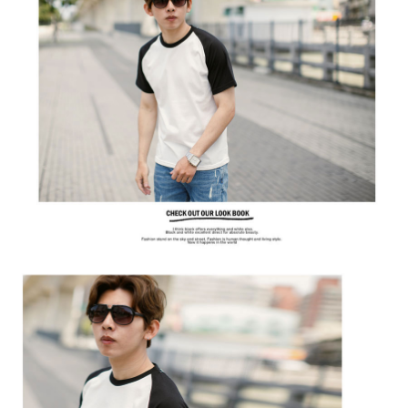
２．訂單成立數日內，您將收到繳費通知簡訊。
每筆NT$80，滿NT$1,800(含以上)免運費
３．收到繳費通知簡訊後14天內，點擊此簡訊中的連結，可透過四大超商／
ATM／網路銀行／等多元方式進行付款，方視為交易完成。
7-11付款取貨
※ 請注意：結帳手續完成當下不需立刻繳費，但若您需要取消訂單，請聯絡
每筆NT$80，滿NT$1,800(含以上)免運費
購買商品的店家。未經商家同意取消之訂單仍視為有效，需透過AFTEE先享
後付繳納相關費用。
先付款後7-11取貨
※ 交易是否成功請以「AFTEE先享後付 」之結帳頁面顯示為準，若有關於
是否繳費成功／繳費後需取消欲退款等相關疑問，請聯繫「AFTEE先享後付
每筆NT$80，滿NT$1,800(含以上)免運費
客戶支援中心」
https://netprotections.freshdesk.com/support/home
宅配
【注意事項】
１．透過由恩沛科技股份有限公司提供之「AFTEE先享後付」服務完成之交
每筆NT$120，滿NT$3,000(含以上)免運費
易，需依本服務之必要範圍內提供個人資料，並將交易相關給付款項請求債
權轉讓予恩沛科技股份有限公司。
２．關於個人資料處理事宜，請瀏覽以下網址：
https://aftee.tw/terms/#terms3
３．未成年的使用者請事先徵得法定代理人或監護人之同意方可使用
「AFTEE先享後付」，若未經同意申辦者引起之損失，本公司不負相關責
任。
４．使用「AFTEE先享後付」時，將依據個別帳號之用戶狀況，依本公司即
時審查核予不同之上限額度；若仍有額度不足之情形，本公司將視審查結果
請求用戶進行身份認證。
５．嚴禁一人註冊多個帳號或使用他人資訊註冊。若發現惡意使用之情形，
恩沛科技股份有限公司將有權停止該用戶之使用額度並採取法律行動。