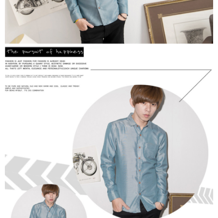
２．訂單成立數日內，您將收到繳費通知簡訊。
每筆NT$80，滿NT$1,800(含以上)免運費
３．收到繳費通知簡訊後14天內，點擊此簡訊中的連結，可透過四大超商／
ATM／網路銀行／等多元方式進行付款，方視為交易完成。
7-11付款取貨
※ 請注意：結帳手續完成當下不需立刻繳費，但若您需要取消訂單，請聯絡
每筆NT$80，滿NT$1,800(含以上)免運費
購買商品的店家。未經商家同意取消之訂單仍視為有效，需透過AFTEE先享
後付繳納相關費用。
先付款後7-11取貨
※ 交易是否成功請以「AFTEE先享後付 」之結帳頁面顯示為準，若有關於
是否繳費成功／繳費後需取消欲退款等相關疑問，請聯繫「AFTEE先享後付
每筆NT$80，滿NT$1,800(含以上)免運費
客戶支援中心」
https://netprotections.freshdesk.com/support/home
宅配
【注意事項】
１．透過由恩沛科技股份有限公司提供之「AFTEE先享後付」服務完成之交
每筆NT$120，滿NT$3,000(含以上)免運費
易，需依本服務之必要範圍內提供個人資料，並將交易相關給付款項請求債
權轉讓予恩沛科技股份有限公司。
２．關於個人資料處理事宜，請瀏覽以下網址：
https://aftee.tw/terms/#terms3
３．未成年的使用者請事先徵得法定代理人或監護人之同意方可使用
「AFTEE先享後付」，若未經同意申辦者引起之損失，本公司不負相關責
任。
４．使用「AFTEE先享後付」時，將依據個別帳號之用戶狀況，依本公司即
時審查核予不同之上限額度；若仍有額度不足之情形，本公司將視審查結果
請求用戶進行身份認證。
５．嚴禁一人註冊多個帳號或使用他人資訊註冊。若發現惡意使用之情形，
恩沛科技股份有限公司將有權停止該用戶之使用額度並採取法律行動。