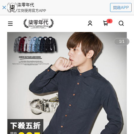
柒零年代
開啟APP
立刻使用官方APP
0
1
/
1