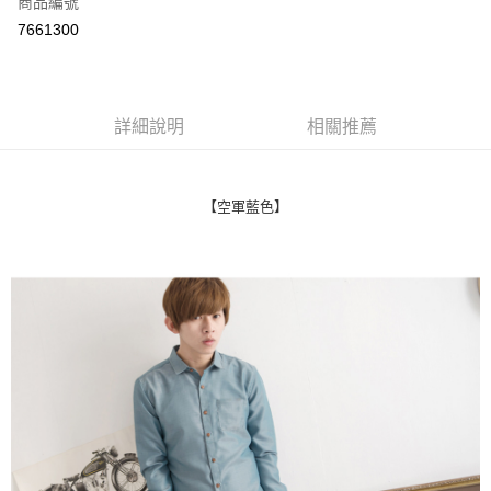
商品編號
超商取貨付款
7661300
LINE Pay
Apple Pay
詳細說明
相關推薦
街口支付
悠遊付
【空軍藍色】
Google Pay
AFTEE先享後付
相關說明
【關於「AFTEE先享後付」】
ATM付款
AFTEE先享後付是「在收到商品之後才付款」的支付方式。 讓您購物簡單
便利好安心！
１．簡單：不需註冊會員、不需綁卡、不需儲值。
運送方式
２．便利：只要手機號碼，簡訊認證，即可結帳。
３．安心：先確認商品／服務後，再付款。
全家付款取貨
每筆NT$80，滿NT$1,800(含以上)免運費
【「AFTEE先享後付」結帳流程】
１．於結帳方式選擇「AFTEE先享後付」後，將跳轉至「AFTEE先享後付」
先付款後全家取貨
結帳頁面，進行簡訊認證並確認金額後，即可完成結帳。