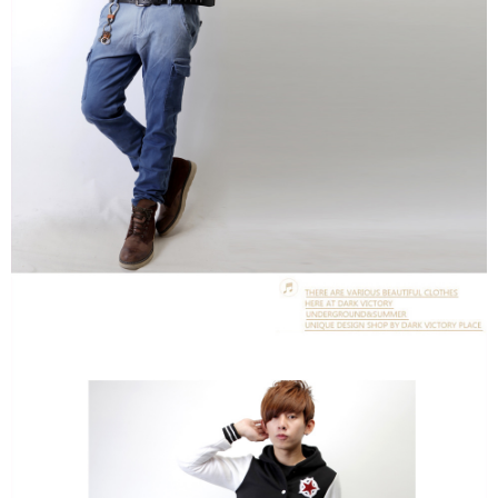
２．訂單成立數日內，您將收到繳費通知簡訊。
每筆NT$80，滿NT$1,800(含以上)免運費
３．收到繳費通知簡訊後14天內，點擊此簡訊中的連結，可透過四大超商／
ATM／網路銀行／等多元方式進行付款，方視為交易完成。
7-11付款取貨
※ 請注意：結帳手續完成當下不需立刻繳費，但若您需要取消訂單，請聯絡
每筆NT$80，滿NT$1,800(含以上)免運費
購買商品的店家。未經商家同意取消之訂單仍視為有效，需透過AFTEE先享
後付繳納相關費用。
先付款後7-11取貨
※ 交易是否成功請以「AFTEE先享後付 」之結帳頁面顯示為準，若有關於
是否繳費成功／繳費後需取消欲退款等相關疑問，請聯繫「AFTEE先享後付
每筆NT$80，滿NT$1,800(含以上)免運費
客戶支援中心」
https://netprotections.freshdesk.com/support/home
宅配
【注意事項】
１．透過由恩沛科技股份有限公司提供之「AFTEE先享後付」服務完成之交
每筆NT$120，滿NT$3,000(含以上)免運費
易，需依本服務之必要範圍內提供個人資料，並將交易相關給付款項請求債
權轉讓予恩沛科技股份有限公司。
２．關於個人資料處理事宜，請瀏覽以下網址：
https://aftee.tw/terms/#terms3
３．未成年的使用者請事先徵得法定代理人或監護人之同意方可使用
「AFTEE先享後付」，若未經同意申辦者引起之損失，本公司不負相關責
任。
４．使用「AFTEE先享後付」時，將依據個別帳號之用戶狀況，依本公司即
時審查核予不同之上限額度；若仍有額度不足之情形，本公司將視審查結果
請求用戶進行身份認證。
５．嚴禁一人註冊多個帳號或使用他人資訊註冊。若發現惡意使用之情形，
恩沛科技股份有限公司將有權停止該用戶之使用額度並採取法律行動。