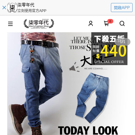
柒零年代
開啟APP
立刻使用官方APP
0
1
/
1