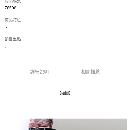
商品編號
超商取貨付款
76506
LINE Pay
商品特色
Apple Pay
.
街口支付
銷售重點
.
悠遊付
Google Pay
AFTEE先享後付
詳細說明
相關推薦
相關說明
【關於「AFTEE先享後付」】
ATM付款
AFTEE先享後付是「在收到商品之後才付款」的支付方式。 讓您購物簡單
便利好安心！
【如圖】
１．簡單：不需註冊會員、不需綁卡、不需儲值。
運送方式
２．便利：只要手機號碼，簡訊認證，即可結帳。
３．安心：先確認商品／服務後，再付款。
全家付款取貨
每筆NT$80，滿NT$1,800(含以上)免運費
【「AFTEE先享後付」結帳流程】
１．於結帳方式選擇「AFTEE先享後付」後，將跳轉至「AFTEE先享後付」
先付款後全家取貨
結帳頁面，進行簡訊認證並確認金額後，即可完成結帳。