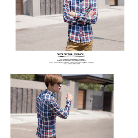
２．訂單成立數日內，您將收到繳費通知簡訊。
每筆NT$80，滿NT$1,800(含以上)免運費
３．收到繳費通知簡訊後14天內，點擊此簡訊中的連結，可透過四大超商／
ATM／網路銀行／等多元方式進行付款，方視為交易完成。
7-11付款取貨
※ 請注意：結帳手續完成當下不需立刻繳費，但若您需要取消訂單，請聯絡
每筆NT$80，滿NT$1,800(含以上)免運費
購買商品的店家。未經商家同意取消之訂單仍視為有效，需透過AFTEE先享
後付繳納相關費用。
先付款後7-11取貨
※ 交易是否成功請以「AFTEE先享後付 」之結帳頁面顯示為準，若有關於
是否繳費成功／繳費後需取消欲退款等相關疑問，請聯繫「AFTEE先享後付
每筆NT$80，滿NT$1,800(含以上)免運費
客戶支援中心」
https://netprotections.freshdesk.com/support/home
宅配
【注意事項】
１．透過由恩沛科技股份有限公司提供之「AFTEE先享後付」服務完成之交
每筆NT$120，滿NT$3,000(含以上)免運費
易，需依本服務之必要範圍內提供個人資料，並將交易相關給付款項請求債
權轉讓予恩沛科技股份有限公司。
２．關於個人資料處理事宜，請瀏覽以下網址：
https://aftee.tw/terms/#terms3
３．未成年的使用者請事先徵得法定代理人或監護人之同意方可使用
「AFTEE先享後付」，若未經同意申辦者引起之損失，本公司不負相關責
任。
４．使用「AFTEE先享後付」時，將依據個別帳號之用戶狀況，依本公司即
時審查核予不同之上限額度；若仍有額度不足之情形，本公司將視審查結果
請求用戶進行身份認證。
５．嚴禁一人註冊多個帳號或使用他人資訊註冊。若發現惡意使用之情形，
恩沛科技股份有限公司將有權停止該用戶之使用額度並採取法律行動。