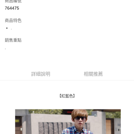
商品編號
超商取貨付款
764475
LINE Pay
商品特色
Apple Pay
.
街口支付
銷售重點
.
悠遊付
Google Pay
AFTEE先享後付
詳細說明
相關推薦
相關說明
【關於「AFTEE先享後付」】
ATM付款
AFTEE先享後付是「在收到商品之後才付款」的支付方式。 讓您購物簡單
便利好安心！
【紅藍色】
１．簡單：不需註冊會員、不需綁卡、不需儲值。
運送方式
２．便利：只要手機號碼，簡訊認證，即可結帳。
３．安心：先確認商品／服務後，再付款。
全家付款取貨
每筆NT$80，滿NT$1,800(含以上)免運費
【「AFTEE先享後付」結帳流程】
１．於結帳方式選擇「AFTEE先享後付」後，將跳轉至「AFTEE先享後付」
先付款後全家取貨
結帳頁面，進行簡訊認證並確認金額後，即可完成結帳。