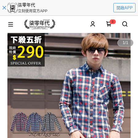
柒零年代
開啟APP
立刻使用官方APP
0
1
/
1