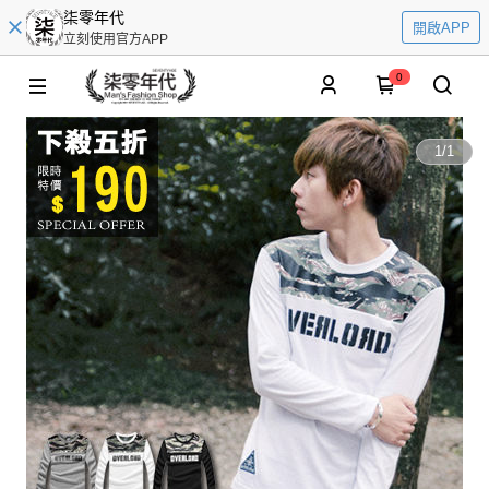
柒零年代
開啟APP
立刻使用官方APP
0
1
/
1