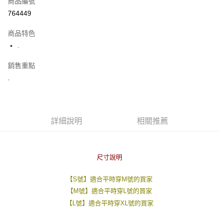
商品編號
超商取貨付款
764449
LINE Pay
商品特色
Apple Pay
.
街口支付
銷售重點
.
悠遊付
Google Pay
AFTEE先享後付
詳細說明
相關推薦
相關說明
【關於「AFTEE先享後付」】
ATM付款
AFTEE先享後付是「在收到商品之後才付款」的支付方式。 讓您購物簡單
便利好安心！
尺寸說明
１．簡單：不需註冊會員、不需綁卡、不需儲值。
運送方式
２．便利：只要手機號碼，簡訊認證，即可結帳。
【S號】適合平時穿M號的買家
３．安心：先確認商品／服務後，再付款。
全家付款取貨
【M號】適合平時穿L號的買家
每筆NT$80，滿NT$1,800(含以上)免運費
【「AFTEE先享後付」結帳流程】
【L號】適合平時穿XL號的買家
１．於結帳方式選擇「AFTEE先享後付」後，將跳轉至「AFTEE先享後付」
先付款後全家取貨
結帳頁面，進行簡訊認證並確認金額後，即可完成結帳。