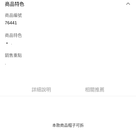
商品特色
信用卡一次付款
商品編號
超商取貨付款
76441
LINE Pay
商品特色
Apple Pay
.
街口支付
銷售重點
.
悠遊付
Google Pay
AFTEE先享後付
詳細說明
相關推薦
相關說明
【關於「AFTEE先享後付」】
ATM付款
AFTEE先享後付是「在收到商品之後才付款」的支付方式。 讓您購物簡單
便利好安心！
１．簡單：不需註冊會員、不需綁卡、不需儲值。
運送方式
２．便利：只要手機號碼，簡訊認證，即可結帳。
本款商品帽子可拆
３．安心：先確認商品／服務後，再付款。
全家付款取貨