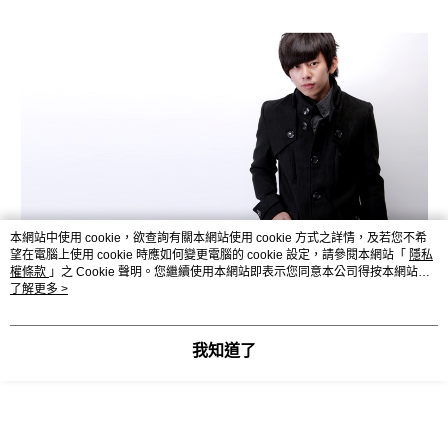
本網站中使用 cookie，欲查詢有關本網站使用 cookie 方式之詳情，及若您不希
望在電腦上使用 cookie 時應如何變更電腦的 cookie 設定，請參閱本網站「
隱私
權條款
」之 Cookie 聲明。您繼續使用本網站即表示您同意本公司得按本網站使
用條款之 Cookie 聲明使用 cookie。
了解更多 >
我知道了