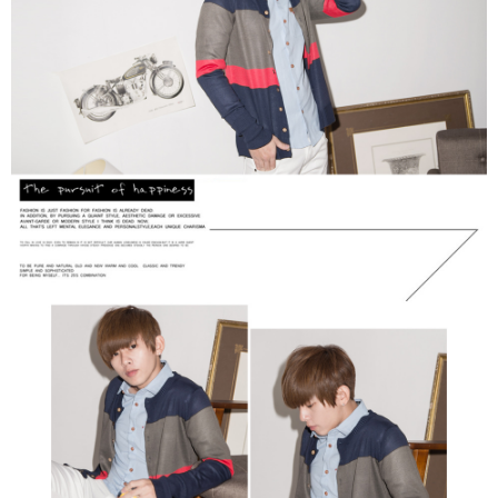
２．訂單成立數日內，您將收到繳費通知簡訊。
每筆NT$80，滿NT$1,800(含以上)免運費
３．收到繳費通知簡訊後14天內，點擊此簡訊中的連結，可透過四大超商／
ATM／網路銀行／等多元方式進行付款，方視為交易完成。
7-11付款取貨
※ 請注意：結帳手續完成當下不需立刻繳費，但若您需要取消訂單，請聯絡
每筆NT$80，滿NT$1,800(含以上)免運費
購買商品的店家。未經商家同意取消之訂單仍視為有效，需透過AFTEE先享
後付繳納相關費用。
先付款後7-11取貨
※ 交易是否成功請以「AFTEE先享後付 」之結帳頁面顯示為準，若有關於
是否繳費成功／繳費後需取消欲退款等相關疑問，請聯繫「AFTEE先享後付
每筆NT$80，滿NT$1,800(含以上)免運費
客戶支援中心」
https://netprotections.freshdesk.com/support/home
宅配
【注意事項】
１．透過由恩沛科技股份有限公司提供之「AFTEE先享後付」服務完成之交
每筆NT$120，滿NT$3,000(含以上)免運費
易，需依本服務之必要範圍內提供個人資料，並將交易相關給付款項請求債
權轉讓予恩沛科技股份有限公司。
２．關於個人資料處理事宜，請瀏覽以下網址：
https://aftee.tw/terms/#terms3
３．未成年的使用者請事先徵得法定代理人或監護人之同意方可使用
「AFTEE先享後付」，若未經同意申辦者引起之損失，本公司不負相關責
任。
４．使用「AFTEE先享後付」時，將依據個別帳號之用戶狀況，依本公司即
時審查核予不同之上限額度；若仍有額度不足之情形，本公司將視審查結果
請求用戶進行身份認證。
５．嚴禁一人註冊多個帳號或使用他人資訊註冊。若發現惡意使用之情形，
恩沛科技股份有限公司將有權停止該用戶之使用額度並採取法律行動。