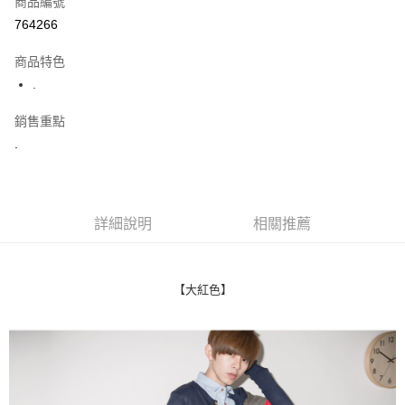
商品編號
超商取貨付款
764266
LINE Pay
商品特色
Apple Pay
.
街口支付
銷售重點
.
悠遊付
Google Pay
AFTEE先享後付
詳細說明
相關推薦
相關說明
【關於「AFTEE先享後付」】
ATM付款
AFTEE先享後付是「在收到商品之後才付款」的支付方式。 讓您購物簡單
便利好安心！
【大紅色】
１．簡單：不需註冊會員、不需綁卡、不需儲值。
運送方式
２．便利：只要手機號碼，簡訊認證，即可結帳。
３．安心：先確認商品／服務後，再付款。
全家付款取貨
每筆NT$80，滿NT$1,800(含以上)免運費
【「AFTEE先享後付」結帳流程】
１．於結帳方式選擇「AFTEE先享後付」後，將跳轉至「AFTEE先享後付」
先付款後全家取貨
結帳頁面，進行簡訊認證並確認金額後，即可完成結帳。