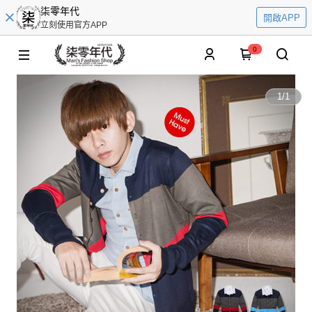
柒零年代
開啟APP
立刻使用官方APP
0
1
/
1