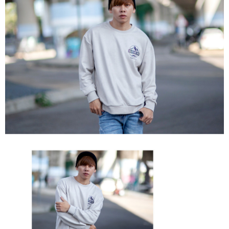
２．訂單成立數日內，您將收到繳費通知簡訊。
每筆NT$80，滿NT$1,800(含以上)免運費
３．收到繳費通知簡訊後14天內，點擊此簡訊中的連結，可透過四大超商／
ATM／網路銀行／等多元方式進行付款，方視為交易完成。
7-11付款取貨
※ 請注意：結帳手續完成當下不需立刻繳費，但若您需要取消訂單，請聯絡
每筆NT$80，滿NT$1,800(含以上)免運費
購買商品的店家。未經商家同意取消之訂單仍視為有效，需透過AFTEE先享
後付繳納相關費用。
先付款後7-11取貨
※ 交易是否成功請以「AFTEE先享後付 」之結帳頁面顯示為準，若有關於
是否繳費成功／繳費後需取消欲退款等相關疑問，請聯繫「AFTEE先享後付
每筆NT$80，滿NT$1,800(含以上)免運費
客戶支援中心」
https://netprotections.freshdesk.com/support/home
宅配
【注意事項】
１．透過由恩沛科技股份有限公司提供之「AFTEE先享後付」服務完成之交
每筆NT$120，滿NT$3,000(含以上)免運費
易，需依本服務之必要範圍內提供個人資料，並將交易相關給付款項請求債
權轉讓予恩沛科技股份有限公司。
２．關於個人資料處理事宜，請瀏覽以下網址：
https://aftee.tw/terms/#terms3
３．未成年的使用者請事先徵得法定代理人或監護人之同意方可使用
「AFTEE先享後付」，若未經同意申辦者引起之損失，本公司不負相關責
任。
４．使用「AFTEE先享後付」時，將依據個別帳號之用戶狀況，依本公司即
時審查核予不同之上限額度；若仍有額度不足之情形，本公司將視審查結果
請求用戶進行身份認證。
５．嚴禁一人註冊多個帳號或使用他人資訊註冊。若發現惡意使用之情形，
恩沛科技股份有限公司將有權停止該用戶之使用額度並採取法律行動。