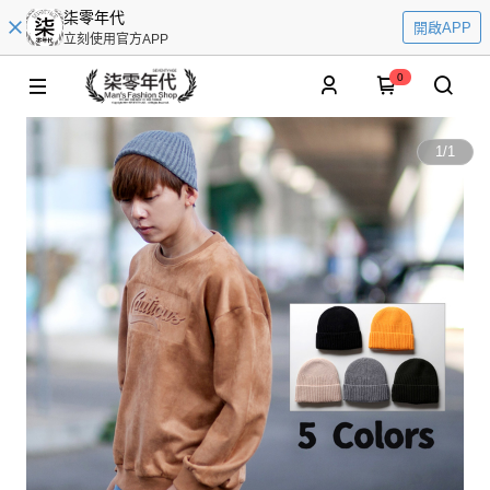
柒零年代
開啟APP
立刻使用官方APP
0
1
/
1