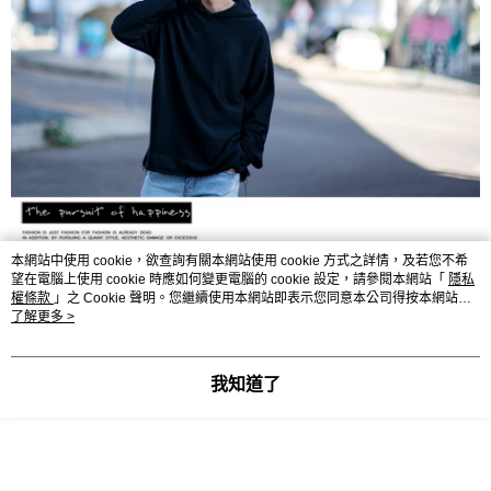
本網站中使用 cookie，欲查詢有關本網站使用 cookie 方式之詳情，及若您不希
望在電腦上使用 cookie 時應如何變更電腦的 cookie 設定，請參閱本網站「
隱私
權條款
」之 Cookie 聲明。您繼續使用本網站即表示您同意本公司得按本網站使
用條款之 Cookie 聲明使用 cookie。
了解更多 >
我知道了