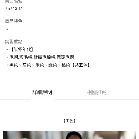
商品編號
超商取貨付款
7574387
LINE Pay
商品特色
Apple Pay
.
街口支付
銷售重點
‧【柒零年代】
悠遊付
‧毛帽,短毛帽,針織毛線帽,保暖毛帽
Google Pay
‧黑色、灰色、米色、綠色、橘色【共五色】
AFTEE先享後付
相關說明
【關於「AFTEE先享後付」】
詳細說明
相關推薦
ATM付款
AFTEE先享後付是「在收到商品之後才付款」的支付方式。 讓您購物簡單
便利好安心！
１．簡單：不需註冊會員、不需綁卡、不需儲值。
運送方式
２．便利：只要手機號碼，簡訊認證，即可結帳。
３．安心：先確認商品／服務後，再付款。
全家付款取貨
【黑色】
每筆NT$80，滿NT$1,800(含以上)免運費
【「AFTEE先享後付」結帳流程】
１．於結帳方式選擇「AFTEE先享後付」後，將跳轉至「AFTEE先享後付」
先付款後全家取貨
結帳頁面，進行簡訊認證並確認金額後，即可完成結帳。