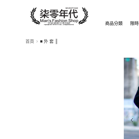
商品分類
限時
首頁
■ 外 套 ║