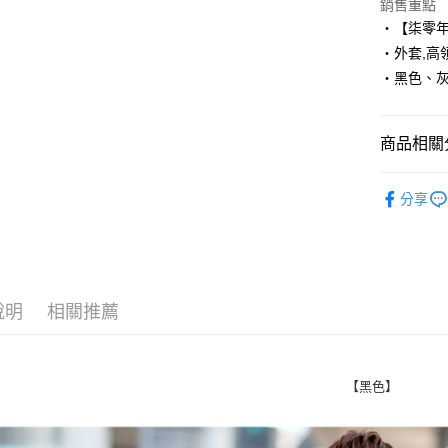
Apple Pay
銷售重點
‧【柒零
街口支付
‧外套,高
‧黑色、
悠遊付
Google Pa
商品相關分
AFTEE先
相關說明
■ 外 套 ║
【關於「A
分享
ATM付款
人氣商品
AFTEE
便利好安
１．簡單
２．便利
運送方式
３．安心
說明
相關推薦
全家付款
【「AFT
每筆NT$8
１．於結帳
付」結帳
先付款後
２．訂單
【黑色】
３．收到繳
每筆NT$8
／ATM／
※ 請注意
7-11付款