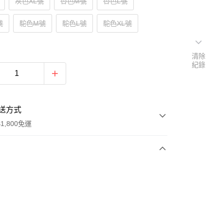
灰色XL號
杏色M號
杏色L號
號
駝色M號
駝色L號
駝色XL號
清除
紀錄
送方式
1,800免運
次付款
付款