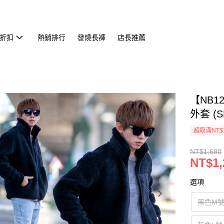
折扣
熱銷排行
發燒長褲
店長推薦
【NB
外套 (S
超取滿NT$
NT$1,680
NT$1,
選項
黑色M