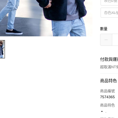
灰色L號
杏色XL
數量
付款與運
超取滿NT$
付款方式
商品特色
信用卡一
商品編號
7574365
超商取貨
商品特色
LINE Pay
.