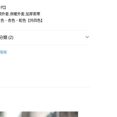
年代】
領外套,保暖外套,加厚禦寒
灰色、杏色、駝色【共四色】
y
類 (2)
享後付
FTEE先享後付」】
客服
推薦
先享後付是「在收到商品之後才付款」的支付方式。 讓您購物簡單
心！
：不需註冊會員、不需綁卡、不需儲值。
：只要手機號碼，簡訊認證，即可結帳。
：先確認商品／服務後，再付款。
取貨
EE先享後付」結帳流程】
0，滿NT$1,800(含以上)免運費
方式選擇「AFTEE先享後付」後，將跳轉至「AFTEE先享後
頁面，進行簡訊認證並確認金額後，即可完成結帳。
全家取貨
成立數日內，您將收到繳費通知簡訊。
費通知簡訊後14天內，點擊此簡訊中的連結，可透過四大超商
0，滿NT$1,800(含以上)免運費
網路銀行／等多元方式進行付款，方視為交易完成。
：結帳手續完成當下不需立刻繳費，但若您需要取消訂單，請聯
取貨