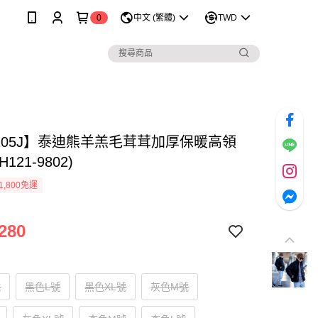
0
中文 (繁體)
TWD
1205J】泰迪熊羊羔毛茸茸加厚保暖高領
H121-9802)
1,800免運
280
號
黑色L號
黑色XL號
灰色M號