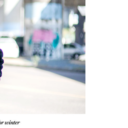
的店家。未經商家同意取消之訂單仍視為有效，需透過AFTEE
繳納相關費用。
0，滿NT$1,800(含以上)免運費
否成功請以「AFTEE先享後付 」之結帳頁面顯示為準，若有關於
功／繳費後需取消欲退款等相關疑問，請聯繫「AFTEE先享後
-11取貨
援中心」
https://netprotections.freshdesk.com/support/home
0，滿NT$1,800(含以上)免運費
項】
恩沛科技股份有限公司提供之「AFTEE先享後付」服務完成之
依本服務之必要範圍內提供個人資料，並將交易相關給付款項請
20，滿NT$3,000(含以上)免運費
讓予恩沛科技股份有限公司。
個人資料處理事宜，請瀏覽以下網址：
ee.tw/terms/#terms3
年的使用者請事先徵得法定代理人或監護人之同意方可使用
E先享後付」，若未經同意申辦者引起之損失，本公司不負相關責
AFTEE先享後付」時，將依據個別帳號之用戶狀況，依本公司
核予不同之上限額度；若仍有額度不足之情形，本公司將視審查
用戶進行身份認證。
一人註冊多個帳號或使用他人資訊註冊。若發現惡意使用之情
科技股份有限公司將有權停止該用戶之使用額度並採取法律行