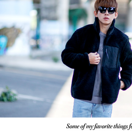
絡購買商品
先享後付
每筆NT$8
※ 交易是
是否繳費成
先付款後7
付客戶支
每筆NT$8
【注意事
宅配
１．透過由
交易，需
每筆NT$1
求債權轉
２．關於
https://aft
３．未成
「AFTE
任。
４．使用「
即時審查
結果請求
５．嚴禁
形，恩沛
動。