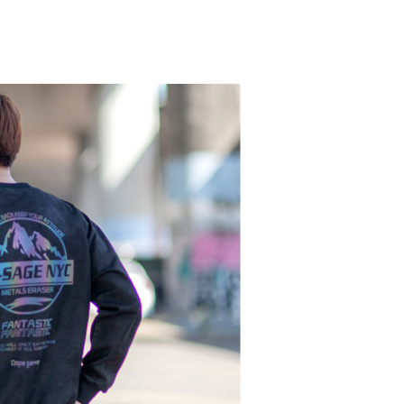
頁面，進行簡訊認證並確認金額後，即可完成結帳。
全家取貨
成立數日內，您將收到繳費通知簡訊。
費通知簡訊後14天內，點擊此簡訊中的連結，可透過四大超商
0，滿NT$1,800(含以上)免運費
網路銀行／等多元方式進行付款，方視為交易完成。
：結帳手續完成當下不需立刻繳費，但若您需要取消訂單，請聯
取貨
的店家。未經商家同意取消之訂單仍視為有效，需透過AFTEE
繳納相關費用。
0，滿NT$1,800(含以上)免運費
否成功請以「AFTEE先享後付 」之結帳頁面顯示為準，若有關於
功／繳費後需取消欲退款等相關疑問，請聯繫「AFTEE先享後
-11取貨
援中心」
https://netprotections.freshdesk.com/support/home
0，滿NT$1,800(含以上)免運費
項】
恩沛科技股份有限公司提供之「AFTEE先享後付」服務完成之
依本服務之必要範圍內提供個人資料，並將交易相關給付款項請
20，滿NT$3,000(含以上)免運費
讓予恩沛科技股份有限公司。
個人資料處理事宜，請瀏覽以下網址：
ee.tw/terms/#terms3
年的使用者請事先徵得法定代理人或監護人之同意方可使用
E先享後付」，若未經同意申辦者引起之損失，本公司不負相關責
AFTEE先享後付」時，將依據個別帳號之用戶狀況，依本公司
核予不同之上限額度；若仍有額度不足之情形，本公司將視審查
用戶進行身份認證。
一人註冊多個帳號或使用他人資訊註冊。若發現惡意使用之情
科技股份有限公司將有權停止該用戶之使用額度並採取法律行