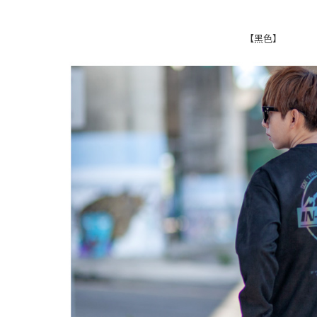
付」結帳
先付款後
２．訂單
３．收到繳
每筆NT$8
【黑色】
／ATM／
※ 請注意
7-11付款
絡購買商品
先享後付
每筆NT$8
※ 交易是
是否繳費成
先付款後7
付客戶支
每筆NT$8
【注意事
宅配
１．透過由
交易，需
每筆NT$1
求債權轉
２．關於
https://aft
３．未成
「AFTE
任。
４．使用「
即時審查
結果請求
５．嚴禁
形，恩沛