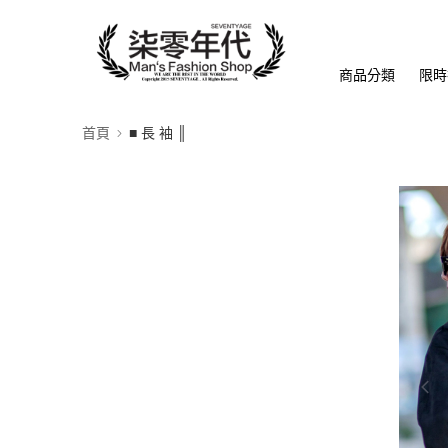
商品分類
限時
首頁
■ 長 袖 ║