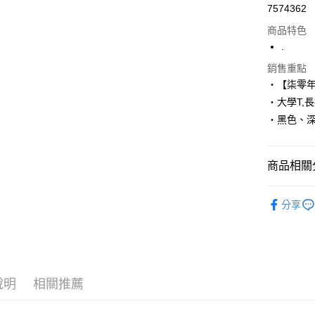
7574362
超商取貨
商品特色
LINE Pay
.
Apple Pay
銷售重點
‧【柒零
街口支付
‧大學T,長
‧黑色、
悠遊付
Google Pa
商品相關分
AFTEE先
相關說明
■ 長 袖 ║
【關於「A
分享
ATM付款
人氣商品
AFTEE
便利好安
１．簡單
２．便利
運送方式
３．安心
說明
相關推薦
全家付款
【「AFT
每筆NT$8
１．於結帳