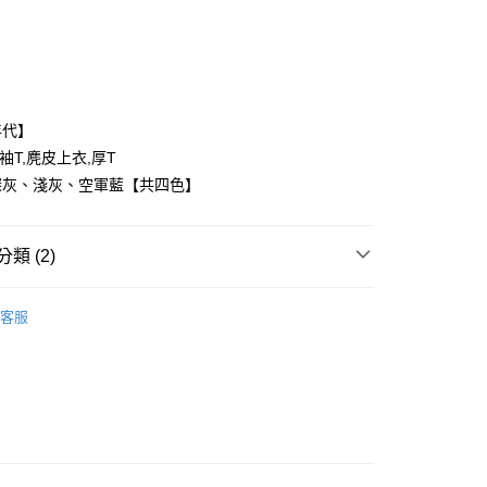
付款
年代】
袖T,麂皮上衣,厚T
深灰、淺灰、空軍藍【共四色】
y
類 (2)
享後付
FTEE先享後付」】
客服
推薦
先享後付是「在收到商品之後才付款」的支付方式。 讓您購物簡單
心！
：不需註冊會員、不需綁卡、不需儲值。
：只要手機號碼，簡訊認證，即可結帳。
：先確認商品／服務後，再付款。
取貨
EE先享後付」結帳流程】
0，滿NT$1,800(含以上)免運費
方式選擇「AFTEE先享後付」後，將跳轉至「AFTEE先享後