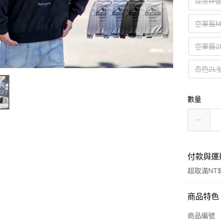
深灰M
空軍藍
空軍藍2
杏色2L
數量
付款與運
超取滿NT$
付款方式
商品特色
信用卡一
商品編號