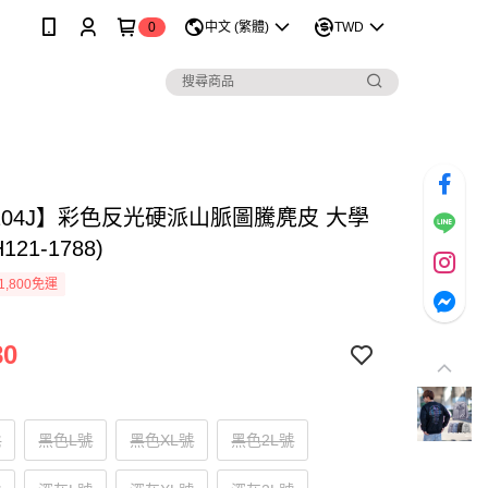
0
中文 (繁體)
TWD
1204J】彩色反光硬派山脈圖騰麂皮 大學
121-1788)
1,800免運
80
號
黑色L號
黑色XL號
黑色2L號