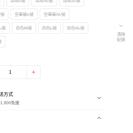
號
深灰L號
深灰XL號
深灰2L號
M號
空軍藍L號
空軍藍XL號
L號
杏色M號
杏色L號
杏色XL號
清除
紀錄
號
送方式
1,800免運
次付款