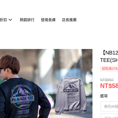
折扣
熱銷排行
發燒長褲
店長推薦
【NB
TEE(SH
超取滿NT$
NT$850
NT$5
選項
黑色M