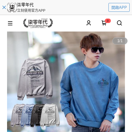
柒零年代
開啟APP
立刻使用官方APP
0
1
/
1