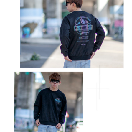
２．訂單成立數日內，您將收到繳費通知簡訊。
每筆NT$80，滿NT$1,800(含以上)免運費
３．收到繳費通知簡訊後14天內，點擊此簡訊中的連結，可透過四大超商／
ATM／網路銀行／等多元方式進行付款，方視為交易完成。
7-11付款取貨
※ 請注意：結帳手續完成當下不需立刻繳費，但若您需要取消訂單，請聯絡
每筆NT$80，滿NT$1,800(含以上)免運費
購買商品的店家。未經商家同意取消之訂單仍視為有效，需透過AFTEE先享
後付繳納相關費用。
先付款後7-11取貨
※ 交易是否成功請以「AFTEE先享後付 」之結帳頁面顯示為準，若有關於
是否繳費成功／繳費後需取消欲退款等相關疑問，請聯繫「AFTEE先享後付
每筆NT$80，滿NT$1,800(含以上)免運費
客戶支援中心」
https://netprotections.freshdesk.com/support/home
宅配
【注意事項】
１．透過由恩沛科技股份有限公司提供之「AFTEE先享後付」服務完成之交
每筆NT$120，滿NT$3,000(含以上)免運費
易，需依本服務之必要範圍內提供個人資料，並將交易相關給付款項請求債
權轉讓予恩沛科技股份有限公司。
２．關於個人資料處理事宜，請瀏覽以下網址：
https://aftee.tw/terms/#terms3
３．未成年的使用者請事先徵得法定代理人或監護人之同意方可使用
「AFTEE先享後付」，若未經同意申辦者引起之損失，本公司不負相關責
任。
４．使用「AFTEE先享後付」時，將依據個別帳號之用戶狀況，依本公司即
時審查核予不同之上限額度；若仍有額度不足之情形，本公司將視審查結果
請求用戶進行身份認證。
５．嚴禁一人註冊多個帳號或使用他人資訊註冊。若發現惡意使用之情形，
恩沛科技股份有限公司將有權停止該用戶之使用額度並採取法律行動。