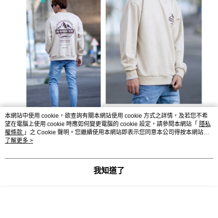
本網站中使用 cookie，欲查詢有關本網站使用 cookie 方式之詳情，及若您不希
望在電腦上使用 cookie 時應如何變更電腦的 cookie 設定，請參閱本網站「
隱私
權條款
」之 Cookie 聲明。您繼續使用本網站即表示您同意本公司得按本網站使
用條款之 Cookie 聲明使用 cookie。
了解更多 >
我知道了