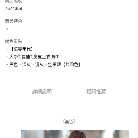
商品編號
超商取貨付款
7574359
LINE Pay
商品特色
Apple Pay
.
街口支付
銷售重點
‧【柒零年代】
悠遊付
‧大學T,長袖T,麂皮上衣,厚T
Google Pay
‧黑色、深灰、淺灰、空軍藍【共四色】
AFTEE先享後付
相關說明
【關於「AFTEE先享後付」】
詳細說明
相關推薦
ATM付款
AFTEE先享後付是「在收到商品之後才付款」的支付方式。 讓您購物簡單
便利好安心！
１．簡單：不需註冊會員、不需綁卡、不需儲值。
運送方式
２．便利：只要手機號碼，簡訊認證，即可結帳。
３．安心：先確認商品／服務後，再付款。
全家付款取貨
【黑色】
每筆NT$80，滿NT$1,800(含以上)免運費
【「AFTEE先享後付」結帳流程】
１．於結帳方式選擇「AFTEE先享後付」後，將跳轉至「AFTEE先享後付」
先付款後全家取貨
結帳頁面，進行簡訊認證並確認金額後，即可完成結帳。