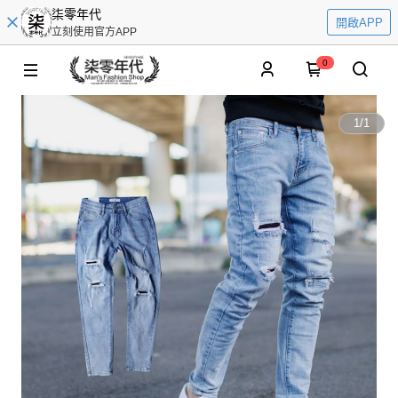
柒零年代
開啟APP
立刻使用官方APP
0
1
/
1