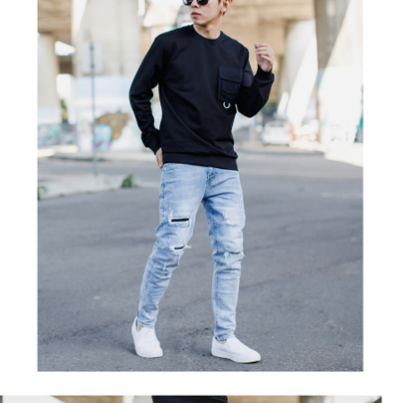
２．訂單成立數日內，您將收到繳費通知簡訊。
每筆NT$80，滿NT$1,800(含以上)免運費
３．收到繳費通知簡訊後14天內，點擊此簡訊中的連結，可透過四大超商／
ATM／網路銀行／等多元方式進行付款，方視為交易完成。
7-11付款取貨
※ 請注意：結帳手續完成當下不需立刻繳費，但若您需要取消訂單，請聯絡
每筆NT$80，滿NT$1,800(含以上)免運費
購買商品的店家。未經商家同意取消之訂單仍視為有效，需透過AFTEE先享
後付繳納相關費用。
先付款後7-11取貨
※ 交易是否成功請以「AFTEE先享後付 」之結帳頁面顯示為準，若有關於
是否繳費成功／繳費後需取消欲退款等相關疑問，請聯繫「AFTEE先享後付
每筆NT$80，滿NT$1,800(含以上)免運費
客戶支援中心」
https://netprotections.freshdesk.com/support/home
宅配
【注意事項】
１．透過由恩沛科技股份有限公司提供之「AFTEE先享後付」服務完成之交
每筆NT$120，滿NT$3,000(含以上)免運費
易，需依本服務之必要範圍內提供個人資料，並將交易相關給付款項請求債
權轉讓予恩沛科技股份有限公司。
２．關於個人資料處理事宜，請瀏覽以下網址：
https://aftee.tw/terms/#terms3
３．未成年的使用者請事先徵得法定代理人或監護人之同意方可使用
「AFTEE先享後付」，若未經同意申辦者引起之損失，本公司不負相關責
任。
４．使用「AFTEE先享後付」時，將依據個別帳號之用戶狀況，依本公司即
時審查核予不同之上限額度；若仍有額度不足之情形，本公司將視審查結果
請求用戶進行身份認證。
５．嚴禁一人註冊多個帳號或使用他人資訊註冊。若發現惡意使用之情形，
恩沛科技股份有限公司將有權停止該用戶之使用額度並採取法律行動。