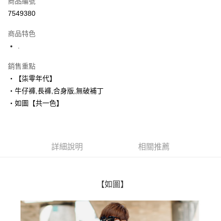
商品編號
超商取貨付款
7549380
LINE Pay
商品特色
Apple Pay
.
街口支付
銷售重點
‧【柒零年代】
悠遊付
‧牛仔褲,長褲,合身版,無破補丁
Google Pay
‧如圖【共一色】
AFTEE先享後付
相關說明
【關於「AFTEE先享後付」】
詳細說明
相關推薦
ATM付款
AFTEE先享後付是「在收到商品之後才付款」的支付方式。 讓您購物簡單
便利好安心！
１．簡單：不需註冊會員、不需綁卡、不需儲值。
運送方式
２．便利：只要手機號碼，簡訊認證，即可結帳。
【如圖】
３．安心：先確認商品／服務後，再付款。
全家付款取貨
每筆NT$80，滿NT$1,800(含以上)免運費
【「AFTEE先享後付」結帳流程】
１．於結帳方式選擇「AFTEE先享後付」後，將跳轉至「AFTEE先享後付」
先付款後全家取貨
結帳頁面，進行簡訊認證並確認金額後，即可完成結帳。