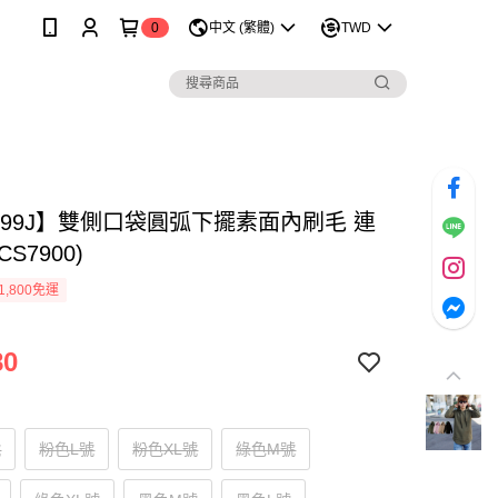
0
中文 (繁體)
TWD
1199J】雙側口袋圓弧下擺素面內刷毛 連
CS7900)
1,800免運
80
號
粉色L號
粉色XL號
綠色M號