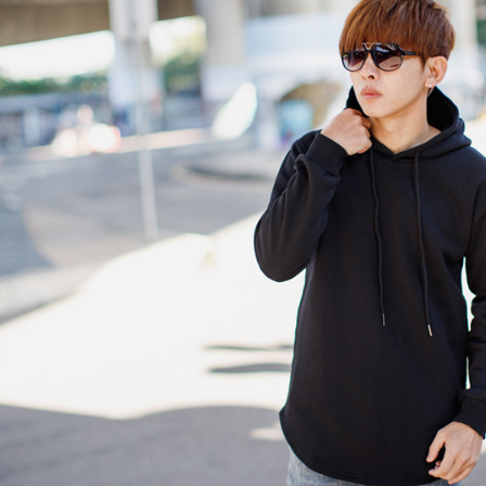
絡購買商品
先享後付
每筆NT$8
※ 交易是
是否繳費成
先付款後7
付客戶支
每筆NT$8
【注意事
宅配
１．透過由
交易，需
每筆NT$1
求債權轉
２．關於
https://aft
３．未成
「AFTE
任。
４．使用「
即時審查
結果請求
５．嚴禁
形，恩沛
動。