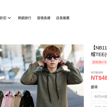
折扣
熱銷排行
發燒長褲
店長推薦
【NB
帽TEE(
超取滿NT$
NT$699
NT$4
選項
粉色M