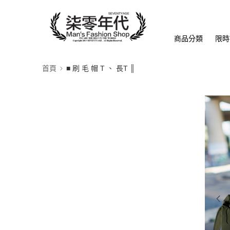
商品分類
限時
首頁
■ 刷 毛 帽 T 、 長T ║