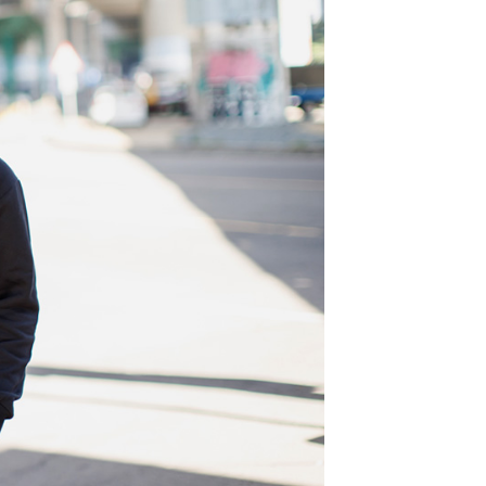
的店家。未經商家同意取消之訂單仍視為有效，需透過AFTEE
繳納相關費用。
0，滿NT$1,800(含以上)免運費
否成功請以「AFTEE先享後付 」之結帳頁面顯示為準，若有關於
功／繳費後需取消欲退款等相關疑問，請聯繫「AFTEE先享後
-11取貨
援中心」
https://netprotections.freshdesk.com/support/home
0，滿NT$1,800(含以上)免運費
項】
恩沛科技股份有限公司提供之「AFTEE先享後付」服務完成之
依本服務之必要範圍內提供個人資料，並將交易相關給付款項請
20，滿NT$3,000(含以上)免運費
讓予恩沛科技股份有限公司。
個人資料處理事宜，請瀏覽以下網址：
ee.tw/terms/#terms3
年的使用者請事先徵得法定代理人或監護人之同意方可使用
E先享後付」，若未經同意申辦者引起之損失，本公司不負相關責
AFTEE先享後付」時，將依據個別帳號之用戶狀況，依本公司
核予不同之上限額度；若仍有額度不足之情形，本公司將視審查
用戶進行身份認證。
一人註冊多個帳號或使用他人資訊註冊。若發現惡意使用之情
科技股份有限公司將有權停止該用戶之使用額度並採取法律行