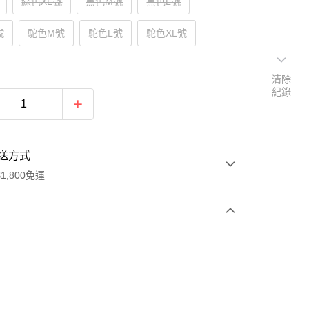
綠色XL號
黑色M號
黑色L號
號
駝色M號
駝色L號
駝色XL號
清除
紀錄
送方式
1,800免運
次付款
付款