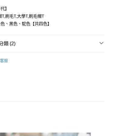
年代】
T,刷毛T,大學T,刷毛帽T
綠色、黑色、駝色【共四色】
y
類 (2)
享後付
T 、 長T ║
FTEE先享後付」】
客服
推薦
先享後付是「在收到商品之後才付款」的支付方式。 讓您購物簡單
心！
：不需註冊會員、不需綁卡、不需儲值。
：只要手機號碼，簡訊認證，即可結帳。
：先確認商品／服務後，再付款。
取貨
EE先享後付」結帳流程】
0，滿NT$1,800(含以上)免運費
方式選擇「AFTEE先享後付」後，將跳轉至「AFTEE先享後
頁面，進行簡訊認證並確認金額後，即可完成結帳。
全家取貨
成立數日內，您將收到繳費通知簡訊。
費通知簡訊後14天內，點擊此簡訊中的連結，可透過四大超商
0，滿NT$1,800(含以上)免運費
網路銀行／等多元方式進行付款，方視為交易完成。
：結帳手續完成當下不需立刻繳費，但若您需要取消訂單，請聯
取貨