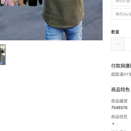
綠色L號
黑色XL
數量
付款與運
超取滿NT$
付款方式
商品特色
信用卡一
商品編號
7549376
超商取貨
商品特色
LINE Pay
.