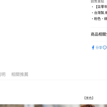
Apple Pay
銷售重點
‧【柒零
街口支付
‧台灣製,帽
‧粉色、
悠遊付
Google Pa
商品相關分
AFTEE先
相關說明
■ 刷 毛 帽 
【關於「A
分享
ATM付款
人氣商品
AFTEE
便利好安
１．簡單
２．便利
運送方式
３．安心
說明
相關推薦
全家付款
【「AFT
每筆NT$8
１．於結帳
付」結帳
先付款後
２．訂單
３．收到繳
每筆NT$8
【黑色】
／ATM／
※ 請注意
7-11付款