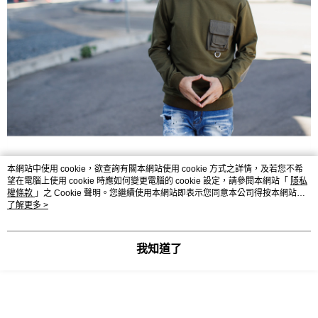
本網站中使用 cookie，欲查詢有關本網站使用 cookie 方式之詳情，及若您不希
望在電腦上使用 cookie 時應如何變更電腦的 cookie 設定，請參閱本網站「
隱私
權條款
」之 Cookie 聲明。您繼續使用本網站即表示您同意本公司得按本網站使
用條款之 Cookie 聲明使用 cookie。
了解更多 >
我知道了