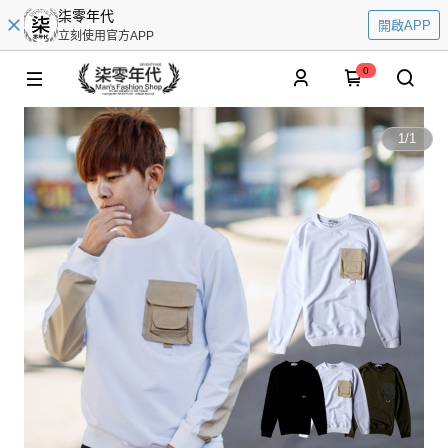
柒零年代
開啟APP
立刻使用官方APP
0
1
/
1