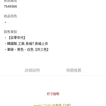
商品編號
超商取貨付款
7549366
LINE Pay
商品特色
Apple Pay
.
街口支付
銷售重點
‧【柒零年代】
悠遊付
‧韓國製,工裝,長袖T,長袖上衣
Google Pay
‧軍綠、黑色、白色【共三色】
AFTEE先享後付
相關說明
【關於「AFTEE先享後付」】
詳細說明
相關推薦
ATM付款
AFTEE先享後付是「在收到商品之後才付款」的支付方式。 讓您購物簡單
便利好安心！
１．簡單：不需註冊會員、不需綁卡、不需儲值。
運送方式
２．便利：只要手機號碼，簡訊認證，即可結帳。
３．安心：先確認商品／服務後，再付款。
全家付款取貨
尺寸說明
每筆NT$80，滿NT$1,800(含以上)免運費
【「AFTEE先享後付」結帳流程】
１．於結帳方式選擇「AFTEE先享後付」後，將跳轉至「AFTEE先享後付」
先付款後全家取貨
model 173/62 此款穿【3號】
結帳頁面，進行簡訊認證並確認金額後，即可完成結帳。