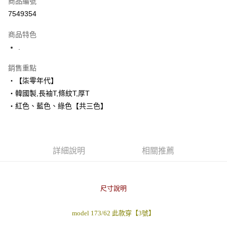
商品編號
超商取貨付款
7549354
LINE Pay
商品特色
Apple Pay
.
街口支付
銷售重點
‧【柒零年代】
悠遊付
‧韓國製,長袖T,條紋T,厚T
Google Pay
‧紅色、藍色、綠色【共三色】
AFTEE先享後付
相關說明
【關於「AFTEE先享後付」】
詳細說明
相關推薦
ATM付款
AFTEE先享後付是「在收到商品之後才付款」的支付方式。 讓您購物簡單
便利好安心！
１．簡單：不需註冊會員、不需綁卡、不需儲值。
運送方式
２．便利：只要手機號碼，簡訊認證，即可結帳。
尺寸說明
３．安心：先確認商品／服務後，再付款。
全家付款取貨
每筆NT$80，滿NT$1,800(含以上)免運費
【「AFTEE先享後付」結帳流程】
model 173/62 此款穿【3號】
１．於結帳方式選擇「AFTEE先享後付」後，將跳轉至「AFTEE先享後付」
先付款後全家取貨
結帳頁面，進行簡訊認證並確認金額後，即可完成結帳。