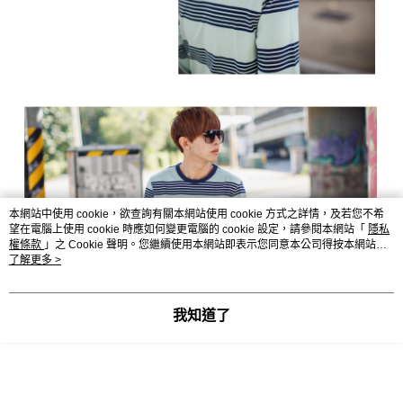
本網站中使用 cookie，欲查詢有關本網站使用 cookie 方式之詳情，及若您不希
望在電腦上使用 cookie 時應如何變更電腦的 cookie 設定，請參閱本網站「
隱私
權條款
」之 Cookie 聲明。您繼續使用本網站即表示您同意本公司得按本網站使
用條款之 Cookie 聲明使用 cookie。
了解更多 >
我知道了