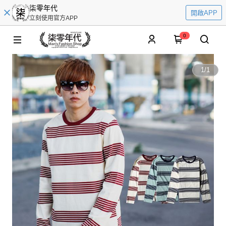
柒零年代
開啟APP
立刻使用官方APP
0
1
/
1