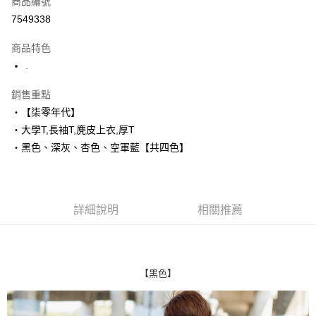
商品編號
超商取貨付款
7549338
LINE Pay
商品特色
Apple Pay
.
街口支付
銷售重點
‧【柒零年代】
悠遊付
‧大學T,長袖T,麂皮上衣,厚T
Google Pay
‧黑色、深灰、杏色、空軍藍【共四色】
AFTEE先享後付
相關說明
【關於「AFTEE先享後付」】
詳細說明
相關推薦
ATM付款
AFTEE先享後付是「在收到商品之後才付款」的支付方式。 讓您購物簡單
便利好安心！
１．簡單：不需註冊會員、不需綁卡、不需儲值。
運送方式
２．便利：只要手機號碼，簡訊認證，即可結帳。
３．安心：先確認商品／服務後，再付款。
全家付款取貨
【黑色】
每筆NT$80，滿NT$1,800(含以上)免運費
【「AFTEE先享後付」結帳流程】
１．於結帳方式選擇「AFTEE先享後付」後，將跳轉至「AFTEE先享後付」
先付款後全家取貨
結帳頁面，進行簡訊認證並確認金額後，即可完成結帳。