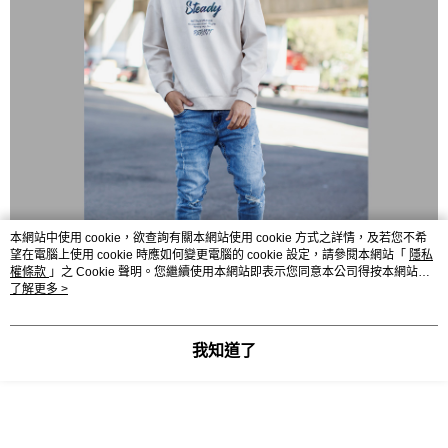
本網站中使用 cookie，欲查詢有關本網站使用 cookie 方式之詳情，及若您不希
望在電腦上使用 cookie 時應如何變更電腦的 cookie 設定，請參閱本網站「
隱私
權條款
」之 Cookie 聲明。您繼續使用本網站即表示您同意本公司得按本網站使
用條款之 Cookie 聲明使用 cookie。
了解更多 >
我知道了