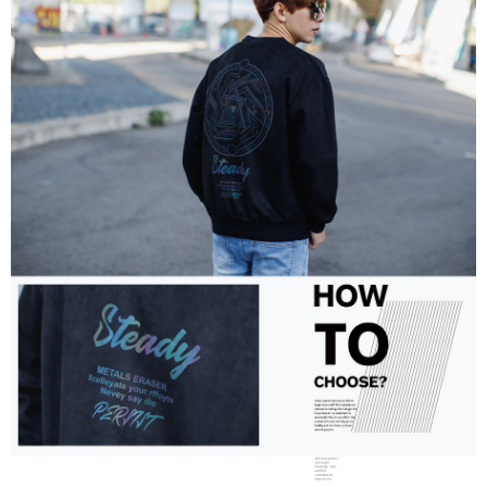
２．訂單成立數日內，您將收到繳費通知簡訊。
每筆NT$80，滿NT$1,800(含以上)免運費
３．收到繳費通知簡訊後14天內，點擊此簡訊中的連結，可透過四大超商／
ATM／網路銀行／等多元方式進行付款，方視為交易完成。
7-11付款取貨
※ 請注意：結帳手續完成當下不需立刻繳費，但若您需要取消訂單，請聯絡
每筆NT$80，滿NT$1,800(含以上)免運費
購買商品的店家。未經商家同意取消之訂單仍視為有效，需透過AFTEE先享
後付繳納相關費用。
先付款後7-11取貨
※ 交易是否成功請以「AFTEE先享後付 」之結帳頁面顯示為準，若有關於
是否繳費成功／繳費後需取消欲退款等相關疑問，請聯繫「AFTEE先享後付
每筆NT$80，滿NT$1,800(含以上)免運費
客戶支援中心」
https://netprotections.freshdesk.com/support/home
宅配
【注意事項】
１．透過由恩沛科技股份有限公司提供之「AFTEE先享後付」服務完成之交
每筆NT$120，滿NT$3,000(含以上)免運費
易，需依本服務之必要範圍內提供個人資料，並將交易相關給付款項請求債
權轉讓予恩沛科技股份有限公司。
２．關於個人資料處理事宜，請瀏覽以下網址：
https://aftee.tw/terms/#terms3
３．未成年的使用者請事先徵得法定代理人或監護人之同意方可使用
「AFTEE先享後付」，若未經同意申辦者引起之損失，本公司不負相關責
任。
４．使用「AFTEE先享後付」時，將依據個別帳號之用戶狀況，依本公司即
時審查核予不同之上限額度；若仍有額度不足之情形，本公司將視審查結果
請求用戶進行身份認證。
５．嚴禁一人註冊多個帳號或使用他人資訊註冊。若發現惡意使用之情形，
恩沛科技股份有限公司將有權停止該用戶之使用額度並採取法律行動。