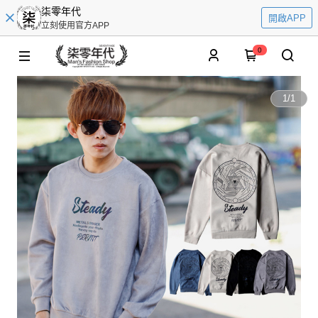
柒零年代
開啟APP
立刻使用官方APP
0
1
/
1