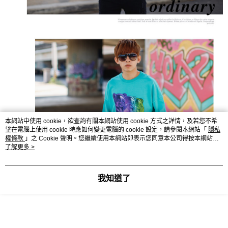
本網站中使用 cookie，欲查詢有關本網站使用 cookie 方式之詳情，及若您不希
望在電腦上使用 cookie 時應如何變更電腦的 cookie 設定，請參閱本網站「
隱私
權條款
」之 Cookie 聲明。您繼續使用本網站即表示您同意本公司得按本網站使
用條款之 Cookie 聲明使用 cookie。
了解更多 >
我知道了