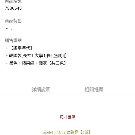
商品編號
超商取貨付款
7536543
LINE Pay
商品特色
Apple Pay
.
街口支付
銷售重點
‧【柒零年代】
悠遊付
‧韓國製,長袖T,大學T,長T,無刷毛
Google Pay
‧黑色、蘋果綠、淺灰【共三色】
AFTEE先享後付
相關說明
【關於「AFTEE先享後付」】
詳細說明
相關推薦
ATM付款
AFTEE先享後付是「在收到商品之後才付款」的支付方式。 讓您購物簡單
便利好安心！
１．簡單：不需註冊會員、不需綁卡、不需儲值。
運送方式
２．便利：只要手機號碼，簡訊認證，即可結帳。
３．安心：先確認商品／服務後，再付款。
全家付款取貨
尺寸說明
每筆NT$80，滿NT$1,800(含以上)免運費
【「AFTEE先享後付」結帳流程】
１．於結帳方式選擇「AFTEE先享後付」後，將跳轉至「AFTEE先享後付」
model 173/62 此款穿【3號】
先付款後全家取貨
結帳頁面，進行簡訊認證並確認金額後，即可完成結帳。