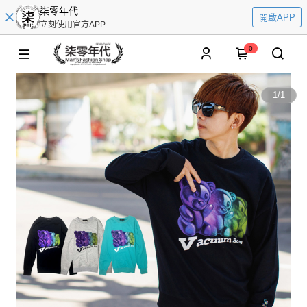
柒零年代
開啟APP
立刻使用官方APP
0
1
/
1