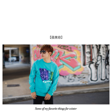
【蘋果綠】