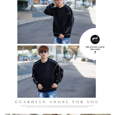
２．訂單成立數日內，您將收到繳費通知簡訊。
每筆NT$80，滿NT$1,800(含以上)免運費
３．收到繳費通知簡訊後14天內，點擊此簡訊中的連結，可透過四大超商／
ATM／網路銀行／等多元方式進行付款，方視為交易完成。
7-11付款取貨
※ 請注意：結帳手續完成當下不需立刻繳費，但若您需要取消訂單，請聯絡
每筆NT$80，滿NT$1,800(含以上)免運費
購買商品的店家。未經商家同意取消之訂單仍視為有效，需透過AFTEE先享
後付繳納相關費用。
先付款後7-11取貨
※ 交易是否成功請以「AFTEE先享後付 」之結帳頁面顯示為準，若有關於
是否繳費成功／繳費後需取消欲退款等相關疑問，請聯繫「AFTEE先享後付
每筆NT$80，滿NT$1,800(含以上)免運費
客戶支援中心」
https://netprotections.freshdesk.com/support/home
宅配
【注意事項】
１．透過由恩沛科技股份有限公司提供之「AFTEE先享後付」服務完成之交
每筆NT$120，滿NT$3,000(含以上)免運費
易，需依本服務之必要範圍內提供個人資料，並將交易相關給付款項請求債
權轉讓予恩沛科技股份有限公司。
２．關於個人資料處理事宜，請瀏覽以下網址：
https://aftee.tw/terms/#terms3
３．未成年的使用者請事先徵得法定代理人或監護人之同意方可使用
「AFTEE先享後付」，若未經同意申辦者引起之損失，本公司不負相關責
任。
４．使用「AFTEE先享後付」時，將依據個別帳號之用戶狀況，依本公司即
時審查核予不同之上限額度；若仍有額度不足之情形，本公司將視審查結果
請求用戶進行身份認證。
５．嚴禁一人註冊多個帳號或使用他人資訊註冊。若發現惡意使用之情形，
恩沛科技股份有限公司將有權停止該用戶之使用額度並採取法律行動。