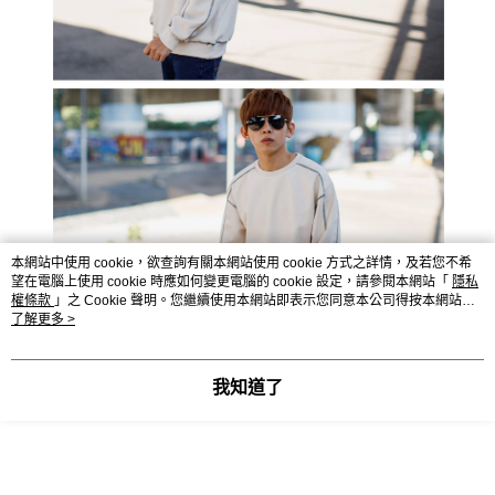
本網站中使用 cookie，欲查詢有關本網站使用 cookie 方式之詳情，及若您不希
望在電腦上使用 cookie 時應如何變更電腦的 cookie 設定，請參閱本網站「
隱私
權條款
」之 Cookie 聲明。您繼續使用本網站即表示您同意本公司得按本網站使
用條款之 Cookie 聲明使用 cookie。
了解更多 >
我知道了