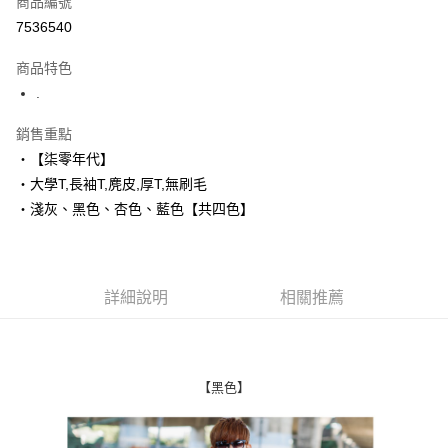
商品編號
超商取貨付款
7536540
LINE Pay
商品特色
Apple Pay
.
街口支付
銷售重點
‧【柒零年代】
悠遊付
‧大學T,長袖T,麂皮,厚T,無刷毛
Google Pay
‧淺灰、黑色、杏色、藍色【共四色】
AFTEE先享後付
相關說明
【關於「AFTEE先享後付」】
詳細說明
相關推薦
ATM付款
AFTEE先享後付是「在收到商品之後才付款」的支付方式。 讓您購物簡單
便利好安心！
１．簡單：不需註冊會員、不需綁卡、不需儲值。
運送方式
２．便利：只要手機號碼，簡訊認證，即可結帳。
３．安心：先確認商品／服務後，再付款。
全家付款取貨
【黑色】
每筆NT$80，滿NT$1,800(含以上)免運費
【「AFTEE先享後付」結帳流程】
１．於結帳方式選擇「AFTEE先享後付」後，將跳轉至「AFTEE先享後付」
先付款後全家取貨
結帳頁面，進行簡訊認證並確認金額後，即可完成結帳。