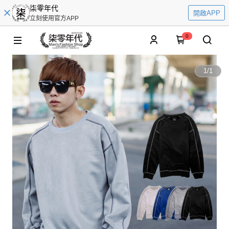
柒零年代
開啟APP
立刻使用官方APP
0
1
/
1