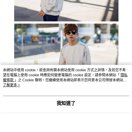
本網站中使用 cookie，欲查詢有關本網站使用 cookie 方式之詳情，及若您不希
望在電腦上使用 cookie 時應如何變更電腦的 cookie 設定，請參閱本網站「
隱私
權條款
」之 Cookie 聲明。您繼續使用本網站即表示您同意本公司得按本網站使
用條款之 Cookie 聲明使用 cookie。
了解更多 >
我知道了