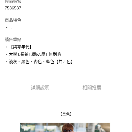
商品編號
超商取貨付款
7536537
LINE Pay
商品特色
Apple Pay
.
街口支付
銷售重點
‧【柒零年代】
悠遊付
‧大學T,長袖T,麂皮,厚T,無刷毛
Google Pay
‧淺灰、黑色、杏色、藍色【共四色】
AFTEE先享後付
相關說明
【關於「AFTEE先享後付」】
詳細說明
相關推薦
ATM付款
AFTEE先享後付是「在收到商品之後才付款」的支付方式。 讓您購物簡單
便利好安心！
１．簡單：不需註冊會員、不需綁卡、不需儲值。
運送方式
２．便利：只要手機號碼，簡訊認證，即可結帳。
３．安心：先確認商品／服務後，再付款。
全家付款取貨
【黑色】
每筆NT$80，滿NT$1,800(含以上)免運費
【「AFTEE先享後付」結帳流程】
１．於結帳方式選擇「AFTEE先享後付」後，將跳轉至「AFTEE先享後付」
先付款後全家取貨
結帳頁面，進行簡訊認證並確認金額後，即可完成結帳。