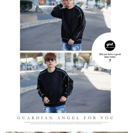
２．訂單成立數日內，您將收到繳費通知簡訊。
每筆NT$80，滿NT$1,800(含以上)免運費
３．收到繳費通知簡訊後14天內，點擊此簡訊中的連結，可透過四大超商／
ATM／網路銀行／等多元方式進行付款，方視為交易完成。
7-11付款取貨
※ 請注意：結帳手續完成當下不需立刻繳費，但若您需要取消訂單，請聯絡
每筆NT$80，滿NT$1,800(含以上)免運費
購買商品的店家。未經商家同意取消之訂單仍視為有效，需透過AFTEE先享
後付繳納相關費用。
先付款後7-11取貨
※ 交易是否成功請以「AFTEE先享後付 」之結帳頁面顯示為準，若有關於
是否繳費成功／繳費後需取消欲退款等相關疑問，請聯繫「AFTEE先享後付
每筆NT$80，滿NT$1,800(含以上)免運費
客戶支援中心」
https://netprotections.freshdesk.com/support/home
宅配
【注意事項】
１．透過由恩沛科技股份有限公司提供之「AFTEE先享後付」服務完成之交
每筆NT$120，滿NT$3,000(含以上)免運費
易，需依本服務之必要範圍內提供個人資料，並將交易相關給付款項請求債
權轉讓予恩沛科技股份有限公司。
２．關於個人資料處理事宜，請瀏覽以下網址：
https://aftee.tw/terms/#terms3
３．未成年的使用者請事先徵得法定代理人或監護人之同意方可使用
「AFTEE先享後付」，若未經同意申辦者引起之損失，本公司不負相關責
任。
４．使用「AFTEE先享後付」時，將依據個別帳號之用戶狀況，依本公司即
時審查核予不同之上限額度；若仍有額度不足之情形，本公司將視審查結果
請求用戶進行身份認證。
５．嚴禁一人註冊多個帳號或使用他人資訊註冊。若發現惡意使用之情形，
恩沛科技股份有限公司將有權停止該用戶之使用額度並採取法律行動。