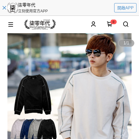
柒零年代
開啟APP
立刻使用官方APP
0
1
/
1