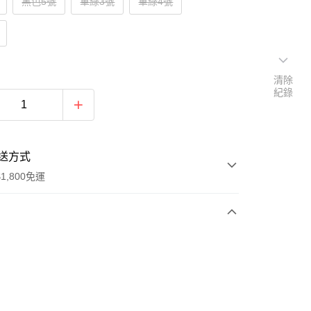
黑色5號
軍綠3號
軍綠4號
清除
紀錄
送方式
1,800免運
次付款
付款