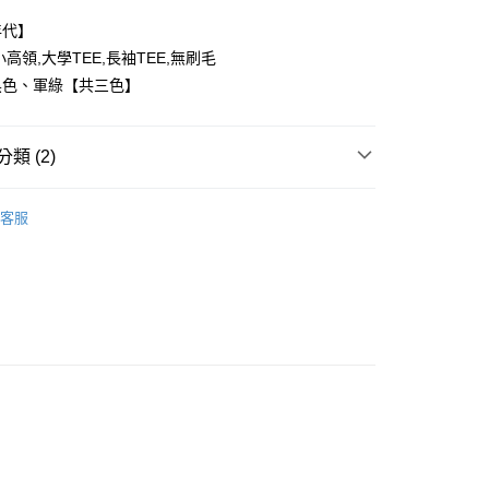
年代】
高領,大學TEE,長袖TEE,無刷毛
黑色、軍綠【共三色】
y
類 (2)
享後付
FTEE先享後付」】
客服
推薦
先享後付是「在收到商品之後才付款」的支付方式。 讓您購物簡單
心！
：不需註冊會員、不需綁卡、不需儲值。
：只要手機號碼，簡訊認證，即可結帳。
：先確認商品／服務後，再付款。
取貨
EE先享後付」結帳流程】
0，滿NT$1,800(含以上)免運費
方式選擇「AFTEE先享後付」後，將跳轉至「AFTEE先享後
頁面，進行簡訊認證並確認金額後，即可完成結帳。
全家取貨
成立數日內，您將收到繳費通知簡訊。
費通知簡訊後14天內，點擊此簡訊中的連結，可透過四大超商
0，滿NT$1,800(含以上)免運費
網路銀行／等多元方式進行付款，方視為交易完成。
：結帳手續完成當下不需立刻繳費，但若您需要取消訂單，請聯
取貨