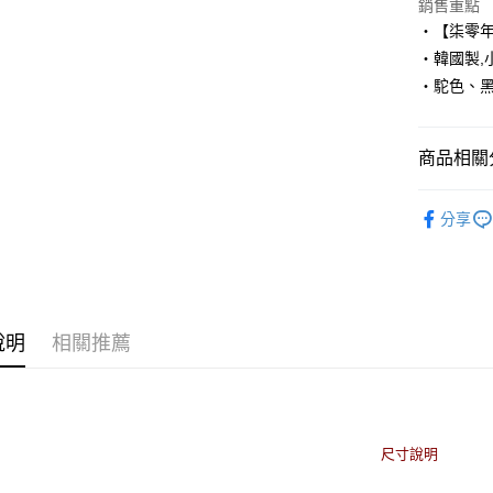
Apple Pay
銷售重點
‧【柒零
街口支付
‧韓國製,小
‧駝色、
悠遊付
Google Pa
商品相關分
AFTEE先
相關說明
■ 長 袖 ║
【關於「A
分享
ATM付款
人氣商品
AFTEE
便利好安
１．簡單
２．便利
運送方式
３．安心
說明
相關推薦
全家付款
【「AFT
每筆NT$8
１．於結帳
付」結帳
先付款後
２．訂單
３．收到繳
每筆NT$8
／ATM／
尺寸說明
※ 請注意
7-11付款