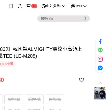
0
中文 (繁體)
TWD
183J】韓國製ALMIGHTY羅紋小高領上
EE (LE-M208)
1,800免運
80
駝色4號
駝色5號
黑色3號