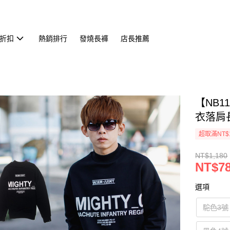
折扣
熱銷排行
發燒長褲
店長推薦
【NB1
衣落肩長T
超取滿NT$
NT$1,180
NT$7
選項
駝色3號