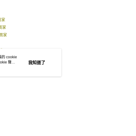
的店家。未經商家同意取消之訂單仍視為有效，需透過AFTEE
】
繳納相關費用。
0，滿NT$1,800(含以上)免運費
否成功請以「AFTEE先享後付 」之結帳頁面顯示為準，若有關於
功／繳費後需取消欲退款等相關疑問，請聯繫「AFTEE先享後
-11取貨
買家
援中心」
https://netprotections.freshdesk.com/support/home
0，滿NT$1,800(含以上)免運費
買家
項】
的買家
恩沛科技股份有限公司提供之「AFTEE先享後付」服務完成之
依本服務之必要範圍內提供個人資料，並將交易相關給付款項請
20，滿NT$3,000(含以上)免運費
讓予恩沛科技股份有限公司。
^^
個人資料處理事宜，請瀏覽以下網址：
 cookie
ee.tw/terms/#terms3
kie 聲明
我知道了
------------------
年的使用者請事先徵得法定代理人或監護人之同意方可使用
E先享後付」，若未經同意申辦者引起之損失，本公司不負相關責
AFTEE先享後付」時，將依據個別帳號之用戶狀況，依本公司
核予不同之上限額度；若仍有額度不足之情形，本公司將視審查
用戶進行身份認證。
一人註冊多個帳號或使用他人資訊註冊。若發現惡意使用之情
科技股份有限公司將有權停止該用戶之使用額度並採取法律行