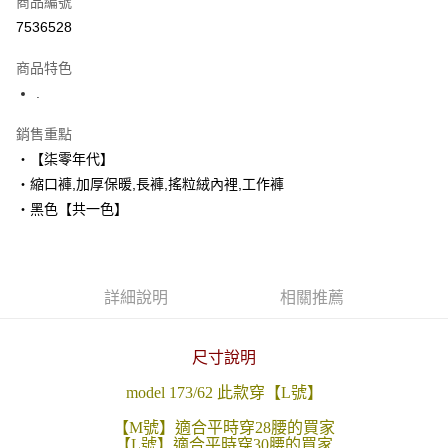
商品編號
超商取貨付款
7536528
LINE Pay
商品特色
Apple Pay
.
街口支付
銷售重點
‧【柒零年代】
悠遊付
‧縮口褲,加厚保暖,長褲,搖粒絨內裡,工作褲
Google Pay
‧黑色【共一色】
AFTEE先享後付
相關說明
【關於「AFTEE先享後付」】
詳細說明
相關推薦
ATM付款
AFTEE先享後付是「在收到商品之後才付款」的支付方式。 讓您購物簡單
便利好安心！
１．簡單：不需註冊會員、不需綁卡、不需儲值。
運送方式
２．便利：只要手機號碼，簡訊認證，即可結帳。
尺寸說明
３．安心：先確認商品／服務後，再付款。
全家付款取貨
model 173/62 此款穿【L號】
每筆NT$80，滿NT$1,800(含以上)免運費
【「AFTEE先享後付」結帳流程】
【M號】適合平時穿28腰的買家
１．於結帳方式選擇「AFTEE先享後付」後，將跳轉至「AFTEE先享後付」
先付款後全家取貨
【L號】適合平時穿30腰的買家
結帳頁面，進行簡訊認證並確認金額後，即可完成結帳。