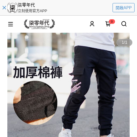
柒零年代
開啟APP
立刻使用官方APP
0
1
/
1