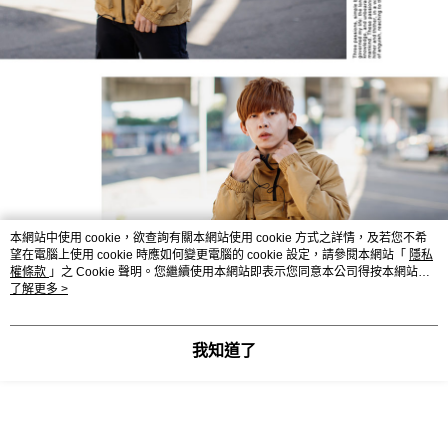
本網站中使用 cookie，欲查詢有關本網站使用 cookie 方式之詳情，及若您不希
望在電腦上使用 cookie 時應如何變更電腦的 cookie 設定，請參閱本網站「
隱私
權條款
」之 Cookie 聲明。您繼續使用本網站即表示您同意本公司得按本網站使
用條款之 Cookie 聲明使用 cookie。
了解更多 >
我知道了