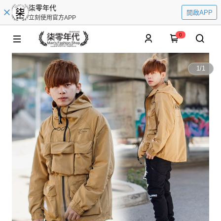
柒零年代
開啟APP
立刻使用官方APP
0
1
/
1