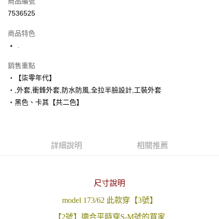
商品編號
超商取貨付款
7536525
LINE Pay
商品特色
Apple Pay
.
街口支付
銷售重點
‧【柒零年代】
悠遊付
‧,外套,衝鋒外套,防水防風,全拉半臉設計,工裝外套
Google Pay
‧黑色、卡其【共二色】
AFTEE先享後付
相關說明
【關於「AFTEE先享後付」】
詳細說明
相關推薦
ATM付款
AFTEE先享後付是「在收到商品之後才付款」的支付方式。 讓您購物簡單
便利好安心！
１．簡單：不需註冊會員、不需綁卡、不需儲值。
運送方式
２．便利：只要手機號碼，簡訊認證，即可結帳。
３．安心：先確認商品／服務後，再付款。
尺寸說明
全家付款取貨
每筆NT$80，滿NT$1,800(含以上)免運費
model 173/62 此款穿【3號】
【「AFTEE先享後付」結帳流程】
１．於結帳方式選擇「AFTEE先享後付」後，將跳轉至「AFTEE先享後付」
【2號】適合平時穿S-M號的買家
先付款後全家取貨
結帳頁面，進行簡訊認證並確認金額後，即可完成結帳。