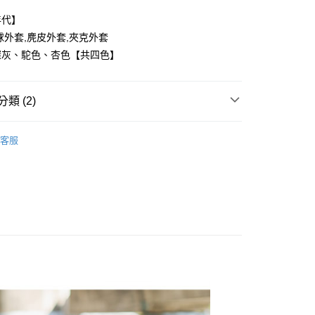
年代】
球外套,麂皮外套,夾克外套
深灰、駝色、杏色【共四色】
y
類 (2)
享後付
FTEE先享後付」】
客服
推薦
先享後付是「在收到商品之後才付款」的支付方式。 讓您購物簡單
心！
：不需註冊會員、不需綁卡、不需儲值。
：只要手機號碼，簡訊認證，即可結帳。
：先確認商品／服務後，再付款。
取貨
EE先享後付」結帳流程】
0，滿NT$1,800(含以上)免運費
方式選擇「AFTEE先享後付」後，將跳轉至「AFTEE先享後
頁面，進行簡訊認證並確認金額後，即可完成結帳。
全家取貨
成立數日內，您將收到繳費通知簡訊。
費通知簡訊後14天內，點擊此簡訊中的連結，可透過四大超商
0，滿NT$1,800(含以上)免運費
網路銀行／等多元方式進行付款，方視為交易完成。
：結帳手續完成當下不需立刻繳費，但若您需要取消訂單，請聯
取貨