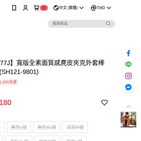
0
中文 (繁體)
TWD
1177J】寬版全素面質感麂皮夾克外套棒
SH121-9801)
1,800免運
180
號
黑色L號
黑色XL號
深灰M號