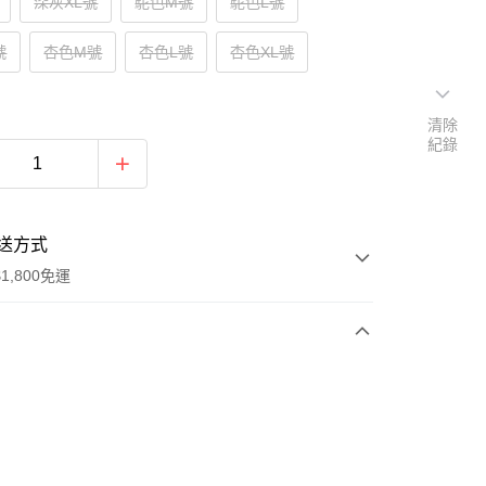
深灰XL號
駝色M號
駝色L號
號
杏色M號
杏色L號
杏色XL號
清除
紀錄
送方式
1,800免運
次付款
付款