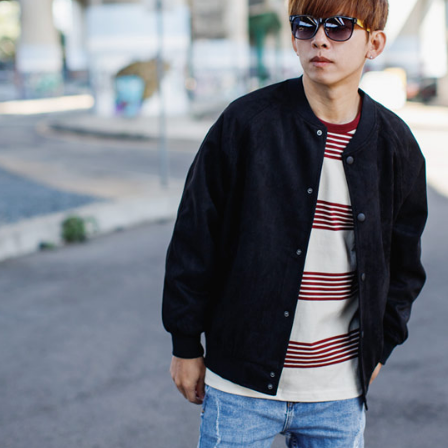
絡購買商品
先享後付
每筆NT$8
※ 交易是
是否繳費成
先付款後7
付客戶支
每筆NT$8
【注意事
宅配
１．透過由
交易，需
每筆NT$1
求債權轉
２．關於
https://aft
３．未成
「AFTE
任。
４．使用「
即時審查
結果請求
５．嚴禁
形，恩沛
動。