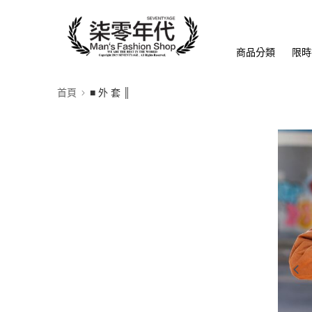
商品分類
限時
首頁
■ 外 套 ║