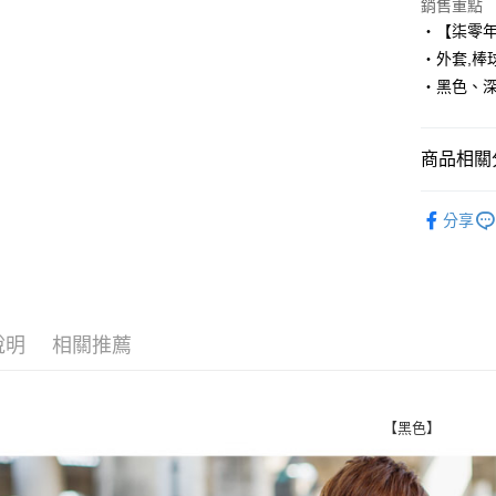
Apple Pay
銷售重點
‧【柒零
街口支付
‧外套,棒
‧黑色、
悠遊付
Google Pa
商品相關分
AFTEE先
相關說明
■ 外 套 ║
【關於「A
分享
ATM付款
人氣商品
AFTEE
便利好安
１．簡單
２．便利
運送方式
３．安心
說明
相關推薦
全家付款
【「AFT
每筆NT$8
１．於結帳
付」結帳
先付款後
２．訂單
【黑色】
３．收到繳
每筆NT$8
／ATM／
※ 請注意
7-11付款