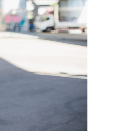
的店家。未經商家同意取消之訂單仍視為有效，需透過AFTEE
繳納相關費用。
0，滿NT$1,800(含以上)免運費
否成功請以「AFTEE先享後付 」之結帳頁面顯示為準，若有關於
功／繳費後需取消欲退款等相關疑問，請聯繫「AFTEE先享後
-11取貨
援中心」
https://netprotections.freshdesk.com/support/home
0，滿NT$1,800(含以上)免運費
項】
恩沛科技股份有限公司提供之「AFTEE先享後付」服務完成之
依本服務之必要範圍內提供個人資料，並將交易相關給付款項請
20，滿NT$3,000(含以上)免運費
讓予恩沛科技股份有限公司。
個人資料處理事宜，請瀏覽以下網址：
ee.tw/terms/#terms3
年的使用者請事先徵得法定代理人或監護人之同意方可使用
E先享後付」，若未經同意申辦者引起之損失，本公司不負相關責
AFTEE先享後付」時，將依據個別帳號之用戶狀況，依本公司
核予不同之上限額度；若仍有額度不足之情形，本公司將視審查
用戶進行身份認證。
一人註冊多個帳號或使用他人資訊註冊。若發現惡意使用之情
科技股份有限公司將有權停止該用戶之使用額度並採取法律行