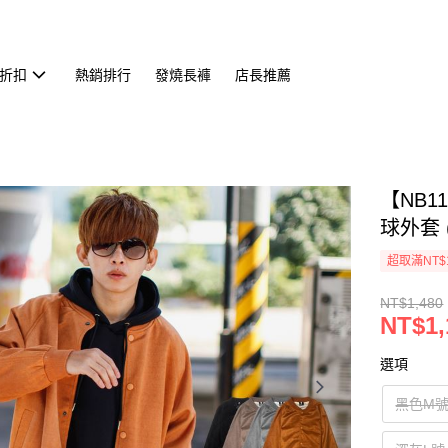
折扣
熱銷排行
發燒長褲
店長推薦
【NB
球外套 (
超取滿NT$
NT$1,480
NT$1,
選項
黑色M