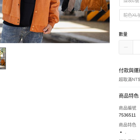
深灰L號
駝色XL
數量
付款與運
超取滿NT$
付款方式
商品特色
信用卡一
商品編號
7536511
超商取貨
商品特色
LINE Pay
.