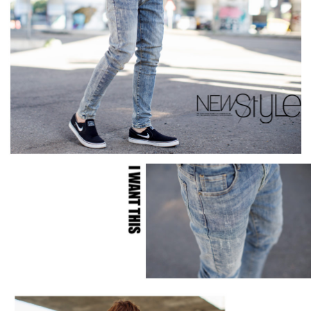
２．訂單成立數日內，您將收到繳費通知簡訊。
每筆NT$80，滿NT$1,800(含以上)免運費
３．收到繳費通知簡訊後14天內，點擊此簡訊中的連結，可透過四大超商／
ATM／網路銀行／等多元方式進行付款，方視為交易完成。
7-11付款取貨
※ 請注意：結帳手續完成當下不需立刻繳費，但若您需要取消訂單，請聯絡
每筆NT$80，滿NT$1,800(含以上)免運費
購買商品的店家。未經商家同意取消之訂單仍視為有效，需透過AFTEE先享
後付繳納相關費用。
先付款後7-11取貨
※ 交易是否成功請以「AFTEE先享後付 」之結帳頁面顯示為準，若有關於
是否繳費成功／繳費後需取消欲退款等相關疑問，請聯繫「AFTEE先享後付
每筆NT$80，滿NT$1,800(含以上)免運費
客戶支援中心」
https://netprotections.freshdesk.com/support/home
宅配
【注意事項】
１．透過由恩沛科技股份有限公司提供之「AFTEE先享後付」服務完成之交
每筆NT$120，滿NT$3,000(含以上)免運費
易，需依本服務之必要範圍內提供個人資料，並將交易相關給付款項請求債
權轉讓予恩沛科技股份有限公司。
２．關於個人資料處理事宜，請瀏覽以下網址：
https://aftee.tw/terms/#terms3
３．未成年的使用者請事先徵得法定代理人或監護人之同意方可使用
「AFTEE先享後付」，若未經同意申辦者引起之損失，本公司不負相關責
任。
４．使用「AFTEE先享後付」時，將依據個別帳號之用戶狀況，依本公司即
時審查核予不同之上限額度；若仍有額度不足之情形，本公司將視審查結果
請求用戶進行身份認證。
５．嚴禁一人註冊多個帳號或使用他人資訊註冊。若發現惡意使用之情形，
恩沛科技股份有限公司將有權停止該用戶之使用額度並採取法律行動。