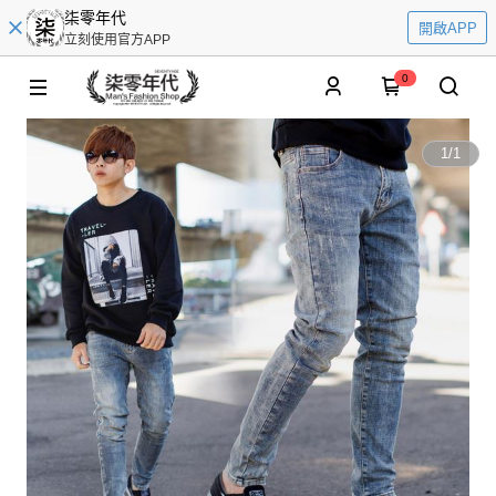
柒零年代
開啟APP
立刻使用官方APP
0
1
/
1