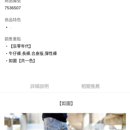
商品編號
超商取貨付款
7536507
LINE Pay
商品特色
Apple Pay
.
街口支付
銷售重點
‧【柒零年代】
悠遊付
‧牛仔褲,長褲,合身版,彈性褲
Google Pay
‧如圖【共一色】
AFTEE先享後付
相關說明
【關於「AFTEE先享後付」】
詳細說明
相關推薦
ATM付款
AFTEE先享後付是「在收到商品之後才付款」的支付方式。 讓您購物簡單
便利好安心！
１．簡單：不需註冊會員、不需綁卡、不需儲值。
運送方式
２．便利：只要手機號碼，簡訊認證，即可結帳。
【如圖】
３．安心：先確認商品／服務後，再付款。
全家付款取貨
每筆NT$80，滿NT$1,800(含以上)免運費
【「AFTEE先享後付」結帳流程】
１．於結帳方式選擇「AFTEE先享後付」後，將跳轉至「AFTEE先享後付」
先付款後全家取貨
結帳頁面，進行簡訊認證並確認金額後，即可完成結帳。