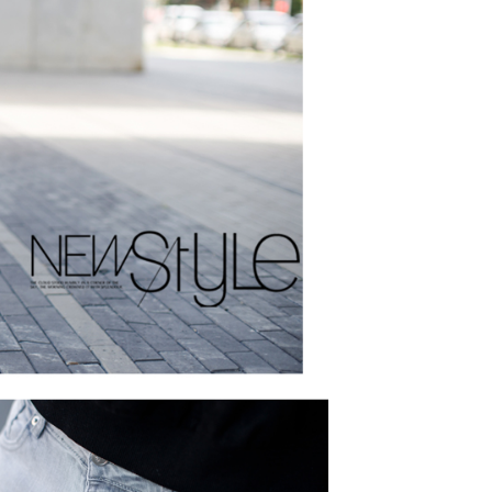
項】
恩沛科技股份有限公司提供之「AFTEE先享後付」服務完成之
依本服務之必要範圍內提供個人資料，並將交易相關給付款項請
20，滿NT$3,000(含以上)免運費
讓予恩沛科技股份有限公司。
個人資料處理事宜，請瀏覽以下網址：
ee.tw/terms/#terms3
年的使用者請事先徵得法定代理人或監護人之同意方可使用
E先享後付」，若未經同意申辦者引起之損失，本公司不負相關責
AFTEE先享後付」時，將依據個別帳號之用戶狀況，依本公司
核予不同之上限額度；若仍有額度不足之情形，本公司將視審查
用戶進行身份認證。
一人註冊多個帳號或使用他人資訊註冊。若發現惡意使用之情
科技股份有限公司將有權停止該用戶之使用額度並採取法律行