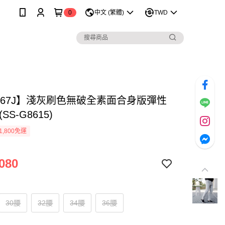
0
中文 (繁體)
TWD
1167J】淺灰刷色無破全素面合身版彈性
SS-G8615)
1,800免運
080
30腰
32腰
34腰
36腰