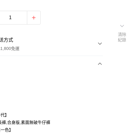
清除
送方式
紀錄
1,800免運
次付款
付款
年代】
長褲,合身版,素面無破牛仔褲
共一色】