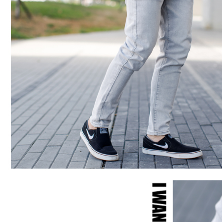
【注意事
宅配
１．透過由
交易，需
每筆NT$1
求債權轉
２．關於
https://aft
３．未成
「AFTE
任。
４．使用「
即時審查
結果請求
５．嚴禁
形，恩沛
動。