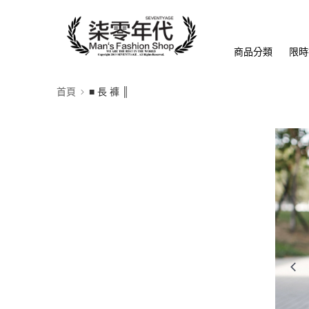
商品分類
限時
首頁
■ 長 褲 ║