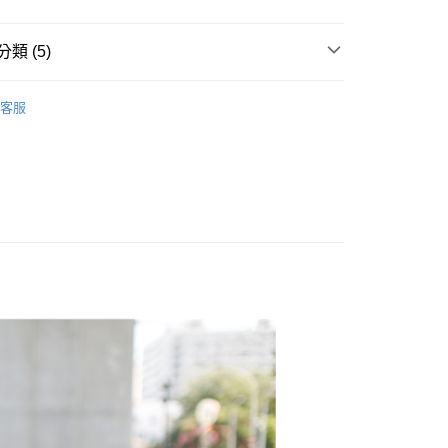
y
類 (5)
享後付
FTEE先享後付」】
客服
推薦
先享後付是「在收到商品之後才付款」的支付方式。 讓您購物簡單
心！
：不需註冊會員、不需綁卡、不需儲值。
：只要手機號碼，簡訊認證，即可結帳。
搭全素面長褲
：先確認商品／服務後，再付款。
取貨
品上架
EE先享後付」結帳流程】
0，滿NT$1,800(含以上)免運費
方式選擇「AFTEE先享後付」後，將跳轉至「AFTEE先享後
頁面，進行簡訊認證並確認金額後，即可完成結帳。
全家取貨
成立數日內，您將收到繳費通知簡訊。
費通知簡訊後14天內，點擊此簡訊中的連結，可透過四大超商
0，滿NT$1,800(含以上)免運費
網路銀行／等多元方式進行付款，方視為交易完成。
：結帳手續完成當下不需立刻繳費，但若您需要取消訂單，請聯
取貨
的店家。未經商家同意取消之訂單仍視為有效，需透過AFTEE
繳納相關費用。
0，滿NT$1,800(含以上)免運費
否成功請以「AFTEE先享後付 」之結帳頁面顯示為準，若有關於
功／繳費後需取消欲退款等相關疑問，請聯繫「AFTEE先享後
-11取貨
援中心」
https://netprotections.freshdesk.com/support/home
0，滿NT$1,800(含以上)免運費