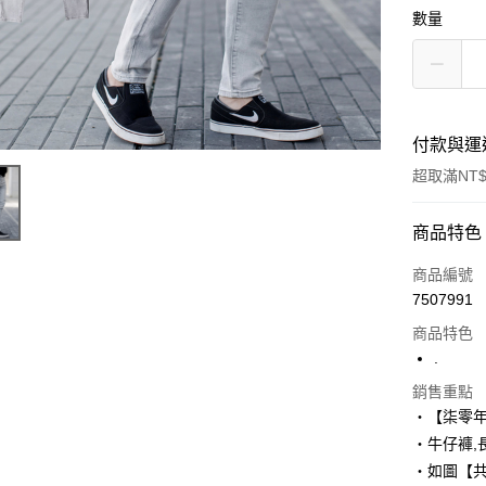
數量
付款與運
超取滿NT$
付款方式
商品特色
信用卡一
商品編號
7507991
超商取貨
商品特色
LINE Pay
.
Apple Pay
銷售重點
‧【柒零
街口支付
‧牛仔褲,
‧如圖【
悠遊付