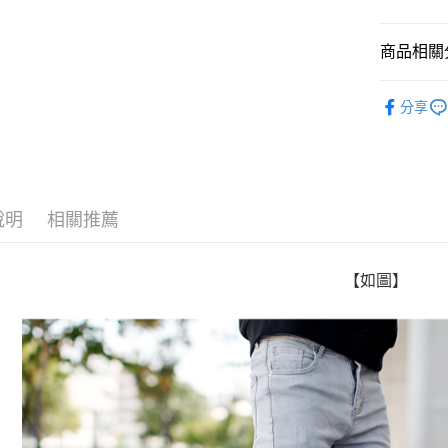
Google Pa
商品相關分
AFTEE先
相關說明
■ 長 褲 ║
【關於「A
分享
ATM付款
人氣商品
AFTEE
便利好安
推薦商品
１．簡單
２．便利
運送方式
上班族百
３．安心
說明
相關推薦
全家付款
06/24新
【「AFT
每筆NT$8
１．於結帳
付」結帳
【如圖】
先付款後
２．訂單
３．收到繳
每筆NT$8
／ATM／
※ 請注意
7-11付款
絡購買商品
先享後付
每筆NT$8
※ 交易是
是否繳費成
先付款後7
付客戶支
每筆NT$8