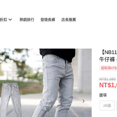
折扣
熱銷排行
發燒長褲
店長推薦
【NB
牛仔褲 (
超取滿NT$
NT$1,380
NT$1,
選項
28腰