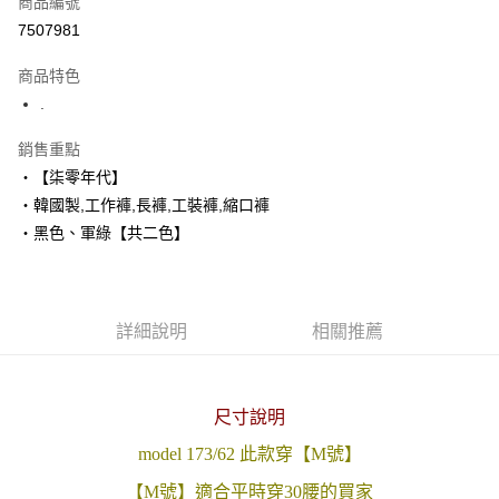
商品編號
超商取貨付款
7507981
LINE Pay
商品特色
Apple Pay
.
街口支付
銷售重點
‧【柒零年代】
悠遊付
‧韓國製,工作褲,長褲,工裝褲,縮口褲
Google Pay
‧黑色、軍綠【共二色】
AFTEE先享後付
相關說明
【關於「AFTEE先享後付」】
詳細說明
相關推薦
ATM付款
AFTEE先享後付是「在收到商品之後才付款」的支付方式。 讓您購物簡單
便利好安心！
１．簡單：不需註冊會員、不需綁卡、不需儲值。
運送方式
２．便利：只要手機號碼，簡訊認證，即可結帳。
尺寸說明
３．安心：先確認商品／服務後，再付款。
全家付款取貨
每筆NT$80，滿NT$1,800(含以上)免運費
model 173/62 此款穿【M號】
【「AFTEE先享後付」結帳流程】
１．於結帳方式選擇「AFTEE先享後付」後，將跳轉至「AFTEE先享後付」
【M號】適合平時穿30腰的買家
先付款後全家取貨
結帳頁面，進行簡訊認證並確認金額後，即可完成結帳。