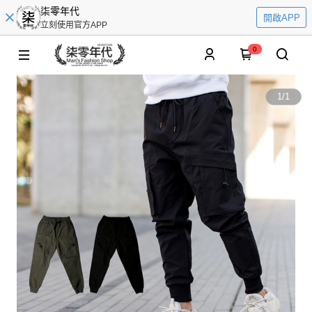
柒零年代
開啟APP
立刻使用官方APP
0
1
/
1