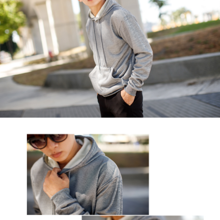
２．訂單成立數日內，您將收到繳費通知簡訊。
每筆NT$80，滿NT$1,800(含以上)免運費
３．收到繳費通知簡訊後14天內，點擊此簡訊中的連結，可透過四大超商／
ATM／網路銀行／等多元方式進行付款，方視為交易完成。
7-11付款取貨
※ 請注意：結帳手續完成當下不需立刻繳費，但若您需要取消訂單，請聯絡
每筆NT$80，滿NT$1,800(含以上)免運費
購買商品的店家。未經商家同意取消之訂單仍視為有效，需透過AFTEE先享
後付繳納相關費用。
先付款後7-11取貨
※ 交易是否成功請以「AFTEE先享後付 」之結帳頁面顯示為準，若有關於
是否繳費成功／繳費後需取消欲退款等相關疑問，請聯繫「AFTEE先享後付
每筆NT$80，滿NT$1,800(含以上)免運費
客戶支援中心」
https://netprotections.freshdesk.com/support/home
宅配
【注意事項】
１．透過由恩沛科技股份有限公司提供之「AFTEE先享後付」服務完成之交
每筆NT$120，滿NT$3,000(含以上)免運費
易，需依本服務之必要範圍內提供個人資料，並將交易相關給付款項請求債
權轉讓予恩沛科技股份有限公司。
２．關於個人資料處理事宜，請瀏覽以下網址：
https://aftee.tw/terms/#terms3
３．未成年的使用者請事先徵得法定代理人或監護人之同意方可使用
「AFTEE先享後付」，若未經同意申辦者引起之損失，本公司不負相關責
任。
４．使用「AFTEE先享後付」時，將依據個別帳號之用戶狀況，依本公司即
時審查核予不同之上限額度；若仍有額度不足之情形，本公司將視審查結果
請求用戶進行身份認證。
５．嚴禁一人註冊多個帳號或使用他人資訊註冊。若發現惡意使用之情形，
恩沛科技股份有限公司將有權停止該用戶之使用額度並採取法律行動。