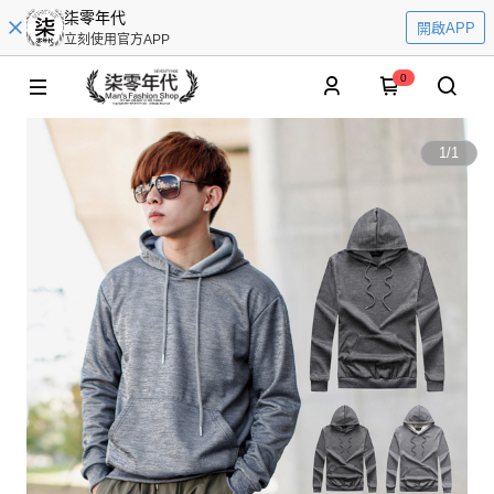
柒零年代
開啟APP
立刻使用官方APP
0
1
/
1