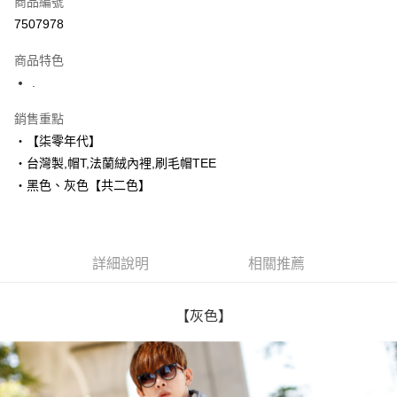
商品編號
超商取貨付款
7507978
LINE Pay
商品特色
Apple Pay
.
街口支付
銷售重點
‧【柒零年代】
悠遊付
‧台灣製,帽T,法蘭絨內裡,刷毛帽TEE
Google Pay
‧黑色、灰色【共二色】
AFTEE先享後付
相關說明
【關於「AFTEE先享後付」】
詳細說明
相關推薦
ATM付款
AFTEE先享後付是「在收到商品之後才付款」的支付方式。 讓您購物簡單
便利好安心！
１．簡單：不需註冊會員、不需綁卡、不需儲值。
運送方式
２．便利：只要手機號碼，簡訊認證，即可結帳。
【灰色】
３．安心：先確認商品／服務後，再付款。
全家付款取貨
每筆NT$80，滿NT$1,800(含以上)免運費
【「AFTEE先享後付」結帳流程】
１．於結帳方式選擇「AFTEE先享後付」後，將跳轉至「AFTEE先享後付」
先付款後全家取貨
結帳頁面，進行簡訊認證並確認金額後，即可完成結帳。