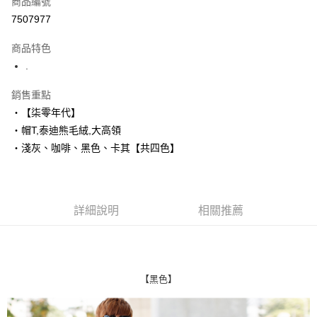
商品編號
超商取貨付款
7507977
LINE Pay
商品特色
Apple Pay
.
街口支付
銷售重點
‧【柒零年代】
悠遊付
‧帽T,泰迪熊毛絨,大高領
Google Pay
‧淺灰、咖啡、黑色、卡其【共四色】
AFTEE先享後付
相關說明
【關於「AFTEE先享後付」】
詳細說明
相關推薦
ATM付款
AFTEE先享後付是「在收到商品之後才付款」的支付方式。 讓您購物簡單
便利好安心！
１．簡單：不需註冊會員、不需綁卡、不需儲值。
運送方式
２．便利：只要手機號碼，簡訊認證，即可結帳。
３．安心：先確認商品／服務後，再付款。
全家付款取貨
【黑色】
每筆NT$80，滿NT$1,800(含以上)免運費
【「AFTEE先享後付」結帳流程】
１．於結帳方式選擇「AFTEE先享後付」後，將跳轉至「AFTEE先享後付」
先付款後全家取貨
結帳頁面，進行簡訊認證並確認金額後，即可完成結帳。