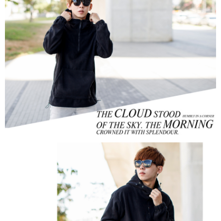
２．訂單成立數日內，您將收到繳費通知簡訊。
每筆NT$80，滿NT$1,800(含以上)免運費
３．收到繳費通知簡訊後14天內，點擊此簡訊中的連結，可透過四大超商／
ATM／網路銀行／等多元方式進行付款，方視為交易完成。
7-11付款取貨
※ 請注意：結帳手續完成當下不需立刻繳費，但若您需要取消訂單，請聯絡
每筆NT$80，滿NT$1,800(含以上)免運費
購買商品的店家。未經商家同意取消之訂單仍視為有效，需透過AFTEE先享
後付繳納相關費用。
先付款後7-11取貨
※ 交易是否成功請以「AFTEE先享後付 」之結帳頁面顯示為準，若有關於
是否繳費成功／繳費後需取消欲退款等相關疑問，請聯繫「AFTEE先享後付
每筆NT$80，滿NT$1,800(含以上)免運費
客戶支援中心」
https://netprotections.freshdesk.com/support/home
宅配
【注意事項】
１．透過由恩沛科技股份有限公司提供之「AFTEE先享後付」服務完成之交
每筆NT$120，滿NT$3,000(含以上)免運費
易，需依本服務之必要範圍內提供個人資料，並將交易相關給付款項請求債
權轉讓予恩沛科技股份有限公司。
２．關於個人資料處理事宜，請瀏覽以下網址：
https://aftee.tw/terms/#terms3
３．未成年的使用者請事先徵得法定代理人或監護人之同意方可使用
「AFTEE先享後付」，若未經同意申辦者引起之損失，本公司不負相關責
任。
４．使用「AFTEE先享後付」時，將依據個別帳號之用戶狀況，依本公司即
時審查核予不同之上限額度；若仍有額度不足之情形，本公司將視審查結果
請求用戶進行身份認證。
５．嚴禁一人註冊多個帳號或使用他人資訊註冊。若發現惡意使用之情形，
恩沛科技股份有限公司將有權停止該用戶之使用額度並採取法律行動。