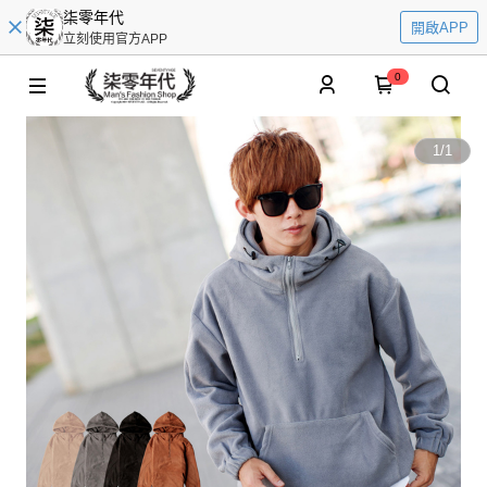
柒零年代
開啟APP
立刻使用官方APP
0
1
/
1