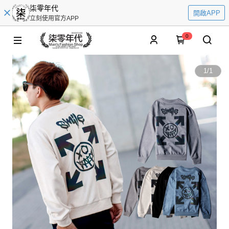
柒零年代
開啟APP
立刻使用官方APP
0
1
/
1