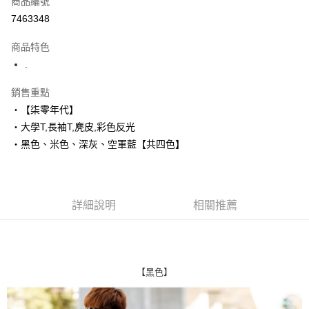
商品編號
超商取貨付款
7463348
LINE Pay
商品特色
Apple Pay
.
街口支付
銷售重點
‧【柒零年代】
悠遊付
‧大學T,長袖T,麂皮,彩色反光
Google Pay
‧黑色、米色、深灰、空軍藍【共四色】
AFTEE先享後付
相關說明
【關於「AFTEE先享後付」】
詳細說明
相關推薦
ATM付款
AFTEE先享後付是「在收到商品之後才付款」的支付方式。 讓您購物簡單
便利好安心！
１．簡單：不需註冊會員、不需綁卡、不需儲值。
運送方式
２．便利：只要手機號碼，簡訊認證，即可結帳。
３．安心：先確認商品／服務後，再付款。
全家付款取貨
【黑色】
每筆NT$80，滿NT$1,800(含以上)免運費
【「AFTEE先享後付」結帳流程】
１．於結帳方式選擇「AFTEE先享後付」後，將跳轉至「AFTEE先享後付」
先付款後全家取貨
結帳頁面，進行簡訊認證並確認金額後，即可完成結帳。