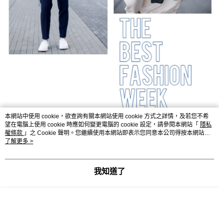
本網站中使用 cookie，欲查詢有關本網站使用 cookie 方式之詳情，及若您不希
望在電腦上使用 cookie 時應如何變更電腦的 cookie 設定，請參閱本網站「
隱私
權條款
」之 Cookie 聲明。您繼續使用本網站即表示您同意本公司得按本網站使
用條款之 Cookie 聲明使用 cookie。
了解更多 >
我知道了