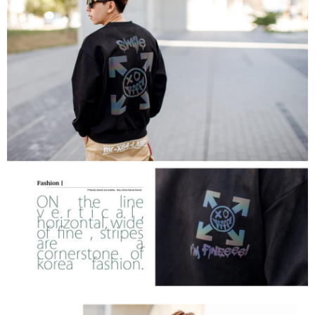
２．訂單成立數日內，您將收到繳費通知簡訊。
每筆NT$80，滿NT$1,800(含以上)免運費
３．收到繳費通知簡訊後14天內，點擊此簡訊中的連結，可透過四大超商／
ATM／網路銀行／等多元方式進行付款，方視為交易完成。
7-11付款取貨
※ 請注意：結帳手續完成當下不需立刻繳費，但若您需要取消訂單，請聯絡
每筆NT$80，滿NT$1,800(含以上)免運費
購買商品的店家。未經商家同意取消之訂單仍視為有效，需透過AFTEE先享
後付繳納相關費用。
先付款後7-11取貨
※ 交易是否成功請以「AFTEE先享後付 」之結帳頁面顯示為準，若有關於
是否繳費成功／繳費後需取消欲退款等相關疑問，請聯繫「AFTEE先享後付
每筆NT$80，滿NT$1,800(含以上)免運費
客戶支援中心」
https://netprotections.freshdesk.com/support/home
宅配
【注意事項】
１．透過由恩沛科技股份有限公司提供之「AFTEE先享後付」服務完成之交
每筆NT$120，滿NT$3,000(含以上)免運費
易，需依本服務之必要範圍內提供個人資料，並將交易相關給付款項請求債
權轉讓予恩沛科技股份有限公司。
２．關於個人資料處理事宜，請瀏覽以下網址：
https://aftee.tw/terms/#terms3
３．未成年的使用者請事先徵得法定代理人或監護人之同意方可使用
「AFTEE先享後付」，若未經同意申辦者引起之損失，本公司不負相關責
任。
４．使用「AFTEE先享後付」時，將依據個別帳號之用戶狀況，依本公司即
時審查核予不同之上限額度；若仍有額度不足之情形，本公司將視審查結果
請求用戶進行身份認證。
５．嚴禁一人註冊多個帳號或使用他人資訊註冊。若發現惡意使用之情形，
恩沛科技股份有限公司將有權停止該用戶之使用額度並採取法律行動。