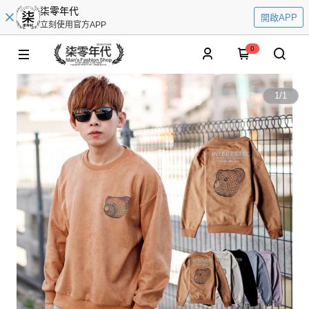
柒零年代
開啟APP
立刻使用官方APP
0
1
/
1