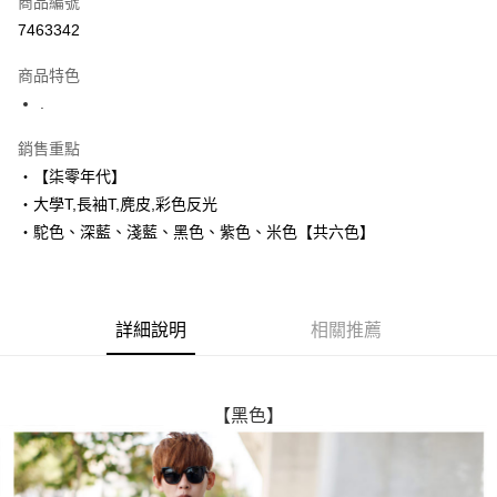
商品編號
超商取貨付款
7463342
LINE Pay
商品特色
Apple Pay
.
街口支付
銷售重點
‧【柒零年代】
悠遊付
‧大學T,長袖T,麂皮,彩色反光
Google Pay
‧駝色、深藍、淺藍、黑色、紫色、米色【共六色】
AFTEE先享後付
相關說明
【關於「AFTEE先享後付」】
詳細說明
相關推薦
ATM付款
AFTEE先享後付是「在收到商品之後才付款」的支付方式。 讓您購物簡單
便利好安心！
１．簡單：不需註冊會員、不需綁卡、不需儲值。
運送方式
２．便利：只要手機號碼，簡訊認證，即可結帳。
３．安心：先確認商品／服務後，再付款。
【黑色】
全家付款取貨
每筆NT$80，滿NT$1,800(含以上)免運費
【「AFTEE先享後付」結帳流程】
１．於結帳方式選擇「AFTEE先享後付」後，將跳轉至「AFTEE先享後付」
先付款後全家取貨
結帳頁面，進行簡訊認證並確認金額後，即可完成結帳。