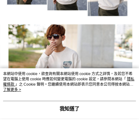
本網站中使用 cookie，欲查詢有關本網站使用 cookie 方式之詳情，及若您不希
望在電腦上使用 cookie 時應如何變更電腦的 cookie 設定，請參閱本網站「
隱私
權條款
」之 Cookie 聲明。您繼續使用本網站即表示您同意本公司得按本網站使
用條款之 Cookie 聲明使用 cookie。
了解更多 >
我知道了