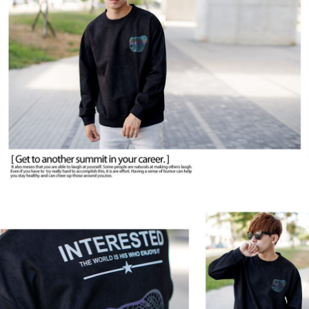
２．訂單成立數日內，您將收到繳費通知簡訊。
每筆NT$80，滿NT$1,800(含以上)免運費
３．收到繳費通知簡訊後14天內，點擊此簡訊中的連結，可透過四大超商／
ATM／網路銀行／等多元方式進行付款，方視為交易完成。
7-11付款取貨
※ 請注意：結帳手續完成當下不需立刻繳費，但若您需要取消訂單，請聯絡
每筆NT$80，滿NT$1,800(含以上)免運費
購買商品的店家。未經商家同意取消之訂單仍視為有效，需透過AFTEE先享
後付繳納相關費用。
先付款後7-11取貨
※ 交易是否成功請以「AFTEE先享後付 」之結帳頁面顯示為準，若有關於
是否繳費成功／繳費後需取消欲退款等相關疑問，請聯繫「AFTEE先享後付
每筆NT$80，滿NT$1,800(含以上)免運費
客戶支援中心」
https://netprotections.freshdesk.com/support/home
宅配
【注意事項】
１．透過由恩沛科技股份有限公司提供之「AFTEE先享後付」服務完成之交
每筆NT$120，滿NT$3,000(含以上)免運費
易，需依本服務之必要範圍內提供個人資料，並將交易相關給付款項請求債
權轉讓予恩沛科技股份有限公司。
２．關於個人資料處理事宜，請瀏覽以下網址：
https://aftee.tw/terms/#terms3
３．未成年的使用者請事先徵得法定代理人或監護人之同意方可使用
「AFTEE先享後付」，若未經同意申辦者引起之損失，本公司不負相關責
任。
４．使用「AFTEE先享後付」時，將依據個別帳號之用戶狀況，依本公司即
時審查核予不同之上限額度；若仍有額度不足之情形，本公司將視審查結果
請求用戶進行身份認證。
５．嚴禁一人註冊多個帳號或使用他人資訊註冊。若發現惡意使用之情形，
恩沛科技股份有限公司將有權停止該用戶之使用額度並採取法律行動。