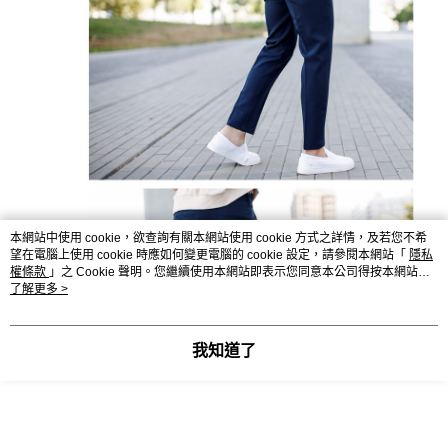
本網站中使用 cookie，欲查詢有關本網站使用 cookie 方式之詳情，及若您不希
望在電腦上使用 cookie 時應如何變更電腦的 cookie 設定，請參閱本網站「
隱私
權條款
」之 Cookie 聲明。您繼續使用本網站即表示您同意本公司得按本網站使
用條款之 Cookie 聲明使用 cookie。
了解更多 >
我知道了