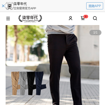
柒零年代
開啟APP
立刻使用官方APP
0
1
/
1