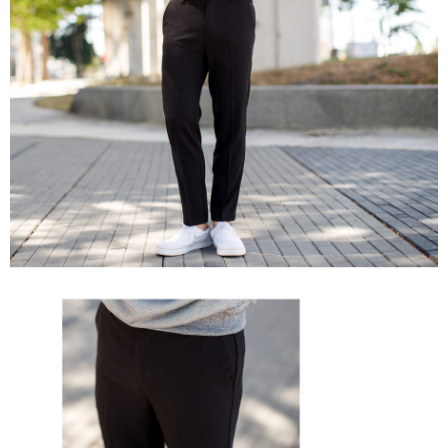
２．訂單成立數日內，您將收到繳費通知簡訊。
每筆NT$80，滿NT$1,800(含以上)免運費
３．收到繳費通知簡訊後14天內，點擊此簡訊中的連結，可透過四大超商／
ATM／網路銀行／等多元方式進行付款，方視為交易完成。
7-11付款取貨
※ 請注意：結帳手續完成當下不需立刻繳費，但若您需要取消訂單，請聯絡
每筆NT$80，滿NT$1,800(含以上)免運費
購買商品的店家。未經商家同意取消之訂單仍視為有效，需透過AFTEE先享
後付繳納相關費用。
先付款後7-11取貨
※ 交易是否成功請以「AFTEE先享後付 」之結帳頁面顯示為準，若有關於
是否繳費成功／繳費後需取消欲退款等相關疑問，請聯繫「AFTEE先享後付
每筆NT$80，滿NT$1,800(含以上)免運費
客戶支援中心」
https://netprotections.freshdesk.com/support/home
宅配
【注意事項】
１．透過由恩沛科技股份有限公司提供之「AFTEE先享後付」服務完成之交
每筆NT$120，滿NT$3,000(含以上)免運費
易，需依本服務之必要範圍內提供個人資料，並將交易相關給付款項請求債
權轉讓予恩沛科技股份有限公司。
２．關於個人資料處理事宜，請瀏覽以下網址：
https://aftee.tw/terms/#terms3
３．未成年的使用者請事先徵得法定代理人或監護人之同意方可使用
「AFTEE先享後付」，若未經同意申辦者引起之損失，本公司不負相關責
任。
４．使用「AFTEE先享後付」時，將依據個別帳號之用戶狀況，依本公司即
時審查核予不同之上限額度；若仍有額度不足之情形，本公司將視審查結果
請求用戶進行身份認證。
５．嚴禁一人註冊多個帳號或使用他人資訊註冊。若發現惡意使用之情形，
恩沛科技股份有限公司將有權停止該用戶之使用額度並採取法律行動。