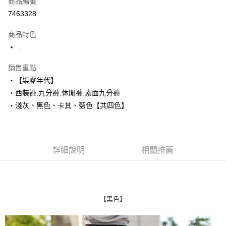
商品編號
超商取貨付款
7463328
LINE Pay
商品特色
Apple Pay
.
街口支付
銷售重點
‧【柒零年代】
悠遊付
‧西裝褲,九分褲,休閒褲,素面九分褲
Google Pay
‧淺灰、黑色、卡其、藍色【共四色】
AFTEE先享後付
相關說明
【關於「AFTEE先享後付」】
詳細說明
相關推薦
ATM付款
AFTEE先享後付是「在收到商品之後才付款」的支付方式。 讓您購物簡單
便利好安心！
１．簡單：不需註冊會員、不需綁卡、不需儲值。
運送方式
２．便利：只要手機號碼，簡訊認證，即可結帳。
３．安心：先確認商品／服務後，再付款。
全家付款取貨
【黑色】
每筆NT$80，滿NT$1,800(含以上)免運費
【「AFTEE先享後付」結帳流程】
１．於結帳方式選擇「AFTEE先享後付」後，將跳轉至「AFTEE先享後付」
先付款後全家取貨
結帳頁面，進行簡訊認證並確認金額後，即可完成結帳。