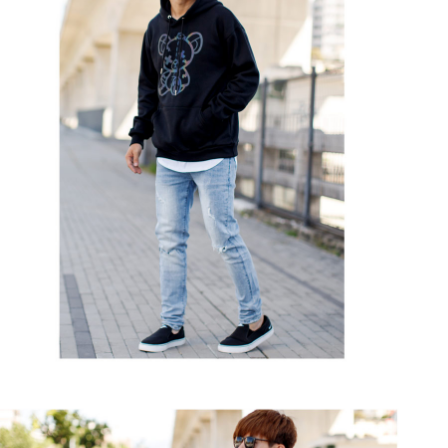
２．訂單成立數日內，您將收到繳費通知簡訊。
每筆NT$80，滿NT$1,800(含以上)免運費
３．收到繳費通知簡訊後14天內，點擊此簡訊中的連結，可透過四大超商／
ATM／網路銀行／等多元方式進行付款，方視為交易完成。
7-11付款取貨
※ 請注意：結帳手續完成當下不需立刻繳費，但若您需要取消訂單，請聯絡
每筆NT$80，滿NT$1,800(含以上)免運費
購買商品的店家。未經商家同意取消之訂單仍視為有效，需透過AFTEE先享
後付繳納相關費用。
先付款後7-11取貨
※ 交易是否成功請以「AFTEE先享後付 」之結帳頁面顯示為準，若有關於
是否繳費成功／繳費後需取消欲退款等相關疑問，請聯繫「AFTEE先享後付
每筆NT$80，滿NT$1,800(含以上)免運費
客戶支援中心」
https://netprotections.freshdesk.com/support/home
宅配
【注意事項】
１．透過由恩沛科技股份有限公司提供之「AFTEE先享後付」服務完成之交
每筆NT$120，滿NT$3,000(含以上)免運費
易，需依本服務之必要範圍內提供個人資料，並將交易相關給付款項請求債
權轉讓予恩沛科技股份有限公司。
２．關於個人資料處理事宜，請瀏覽以下網址：
https://aftee.tw/terms/#terms3
３．未成年的使用者請事先徵得法定代理人或監護人之同意方可使用
「AFTEE先享後付」，若未經同意申辦者引起之損失，本公司不負相關責
任。
４．使用「AFTEE先享後付」時，將依據個別帳號之用戶狀況，依本公司即
時審查核予不同之上限額度；若仍有額度不足之情形，本公司將視審查結果
請求用戶進行身份認證。
５．嚴禁一人註冊多個帳號或使用他人資訊註冊。若發現惡意使用之情形，
恩沛科技股份有限公司將有權停止該用戶之使用額度並採取法律行動。