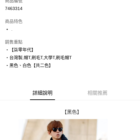
商品編號
超商取貨付款
7463314
LINE Pay
商品特色
Apple Pay
.
街口支付
銷售重點
‧【柒零年代】
悠遊付
‧台灣製,帽T,刷毛T,大學T,刷毛帽T
Google Pay
‧黑色、白色【共二色】
AFTEE先享後付
相關說明
【關於「AFTEE先享後付」】
詳細說明
相關推薦
ATM付款
AFTEE先享後付是「在收到商品之後才付款」的支付方式。 讓您購物簡單
便利好安心！
１．簡單：不需註冊會員、不需綁卡、不需儲值。
運送方式
２．便利：只要手機號碼，簡訊認證，即可結帳。
【黑色】
３．安心：先確認商品／服務後，再付款。
全家付款取貨
每筆NT$80，滿NT$1,800(含以上)免運費
【「AFTEE先享後付」結帳流程】
１．於結帳方式選擇「AFTEE先享後付」後，將跳轉至「AFTEE先享後付」
先付款後全家取貨
結帳頁面，進行簡訊認證並確認金額後，即可完成結帳。