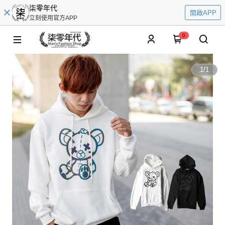
柒零年代
開啟APP
立刻使用官方APP
0
1
/
1