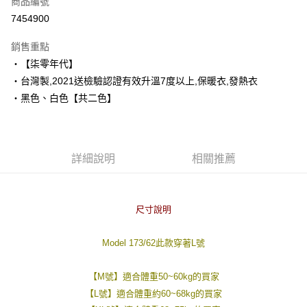
商品編號
超商取貨付款
7454900
LINE Pay
銷售重點
Apple Pay
‧【柒零年代】
‧台灣製,2021送檢驗認證有效升溫7度以上,保暖衣,發熱衣
街口支付
‧黑色、白色【共二色】
悠遊付
Google Pay
詳細說明
相關推薦
AFTEE先享後付
相關說明
【關於「AFTEE先享後付」】
ATM付款
AFTEE先享後付是「在收到商品之後才付款」的支付方式。 讓您購物簡單
尺寸說明
便利好安心！
１．簡單：不需註冊會員、不需綁卡、不需儲值。
運送方式
Model 173/62此款穿著L號
２．便利：只要手機號碼，簡訊認證，即可結帳。
３．安心：先確認商品／服務後，再付款。
全家付款取貨
【M號】適合體重50~60kg的買家
每筆NT$80，滿NT$1,800(含以上)免運費
【「AFTEE先享後付」結帳流程】
１．於結帳方式選擇「AFTEE先享後付」後，將跳轉至「AFTEE先享後付」
【L號】適合體重約60~68kg的買家
先付款後全家取貨
結帳頁面，進行簡訊認證並確認金額後，即可完成結帳。