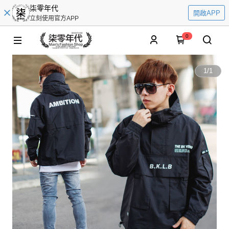
柒零年代
開啟APP
立刻使用官方APP
0
1
/
1