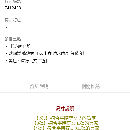
商品編號
超商取貨付款
7412428
LINE Pay
商品特色
Apple Pay
.
街口支付
銷售重點
‧【柒零年代】
悠遊付
‧韓國製,衝鋒衣,工裝上衣,防水防風,保暖度佳
Google Pay
‧黑色、軍綠【共二色】
AFTEE先享後付
相關說明
【關於「AFTEE先享後付」】
詳細說明
相關推薦
ATM付款
AFTEE先享後付是「在收到商品之後才付款」的支付方式。 讓您購物簡單
便利好安心！
１．簡單：不需註冊會員、不需綁卡、不需儲值。
運送方式
２．便利：只要手機號碼，簡訊認證，即可結帳。
尺寸說明
３．安心：先確認商品／服務後，再付款。
全家付款取貨
每筆NT$80，滿NT$1,800(含以上)免運費
【2號】適合平時穿M號的買家
【「AFTEE先享後付」結帳流程】
【3號】適合平時穿M-L號的買家
１．於結帳方式選擇「AFTEE先享後付」後，將跳轉至「AFTEE先享後付」
【4號】適合平時穿L-XL號的買家
先付款後全家取貨
結帳頁面，進行簡訊認證並確認金額後，即可完成結帳。